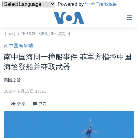
Powered by
Translate
无
障
碍
中国时间 15:16 2026年8月9日 星期日
主页
链
南中国海争端
接
美国
南中国海周一撞船事件 菲军方指控中国
跳
中国
海警登船并夺取武器
转
台湾
到
美国之音
内
港澳
容
2024年6月19日 17:21
国际
跳
分享
(77)
转
分类新闻
最新国际新闻
到
美中关系
印太
经济·金融·贸易
导
航
热点专题
中东
人权·法律·宗教
跳