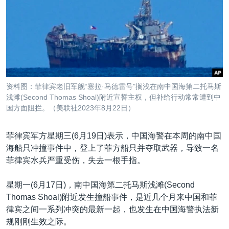
VOA视频
欧洲
科教·文娱·体健
白宫要闻
转
到
VOA今日焦点
非洲
军事
国会报道
检
中文广播
美洲
劳工
美中关系
索
全球议题
环境
美国建国250周年
关注我们
埃博拉疫情
资料图：菲律宾老旧军舰“塞拉·马德雷号”搁浅在南中国海第二托马斯
美国之音专访
浅滩(Second Thomas Shoal)附近宣誓主权，但补给行动常常遭到中
国方面阻拦。（美联社2023年8月22日）
重要讲话与声明
台海两岸关系
菲律宾军方星期三(6月19日)表示，中国海警在本周的南中国
其他语言网站
海船只冲撞事件中，登上了菲方船只并夺取武器，导致一名
南中国海争端
菲律宾水兵严重受伤，失去一根手指。
关注西藏
星期一(6月17日)，南中国海第二托马斯浅滩(Second
关注新疆
Thomas Shoal)附近发生撞船事件，是近几个月来中国和菲
GEN Z 看美国
律宾之间一系列冲突的最新一起，也发生在中国海警执法新
规刚刚生效之际。