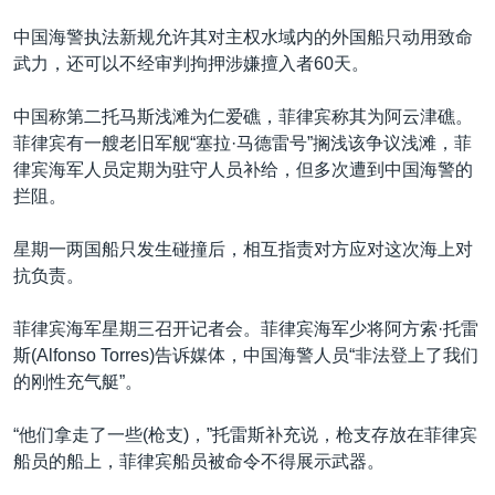
中国海警执法新规允许其对主权水域内的外国船只动用致命
武力，还可以不经审判拘押涉嫌擅入者60天。
中国称第二托马斯浅滩为仁爱礁，菲律宾称其为阿云津礁。
菲律宾有一艘老旧军舰“塞拉·马德雷号”搁浅该争议浅滩，菲
律宾海军人员定期为驻守人员补给，但多次遭到中国海警的
拦阻。
星期一两国船只发生碰撞后，相互指责对方应对这次海上对
抗负责。
菲律宾海军星期三召开记者会。菲律宾海军少将阿方索·托雷
斯(Alfonso Torres)告诉媒体，中国海警人员“非法登上了我们
的刚性充气艇”。
“他们拿走了一些(枪支)，”托雷斯补充说，枪支存放在菲律宾
船员的船上，菲律宾船员被命令不得展示武器。