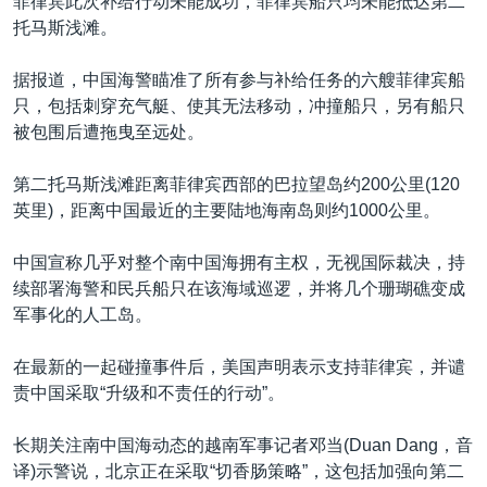
菲律宾此次补给行动未能成功，菲律宾船只均未能抵达第二
托马斯浅滩。
据报道，中国海警瞄准了所有参与补给任务的六艘菲律宾船
只，包括刺穿充气艇、使其无法移动，冲撞船只，另有船只
被包围后遭拖曳至远处。
第二托马斯浅滩距离菲律宾西部的巴拉望岛约200公里(120
英里)，距离中国最近的主要陆地海南岛则约1000公里。
中国宣称几乎对整个南中国海拥有主权，无视国际裁决，持
续部署海警和民兵船只在该海域巡逻，并将几个珊瑚礁变成
军事化的人工岛。
在最新的一起碰撞事件后，美国声明表示支持菲律宾，并谴
责中国采取“升级和不责任的行动”。
长期关注南中国海动态的越南军事记者邓当(Duan Dang，音
译)示警说，北京正在采取“切香肠策略”，这包括加强向第二