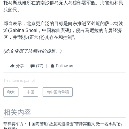
托马斯浅滩所在的南沙群岛无人岛礁部署军舰、海警船和民
兵船只。
邓当表示，北京更广泛的目标是向东推进至邻近的萨比纳浅
滩(Sabina Shoal，中国称仙宾礁)，侵占马尼拉的专属经济
区，并“逐步(正常化)其存在和控制”。
(此文依据了法新社的报道。)
分享
(77)
Follow us
This item is part of
印太
中国
南中国海争端
相关内容
菲律宾军方：中国海警船“故意高速撞击”菲律宾船只 致一名水兵“伤