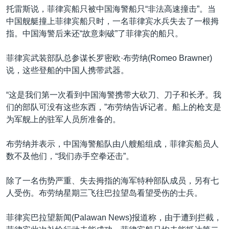
托雷斯说，菲律宾船只被中国海警船只“非法高速撞击”。当
中国舰艇撞上菲律宾船只时，一名菲律宾水兵失去了一根拇
指。中国海警后来还“故意刺破”了菲律宾的船只。
菲律宾武装部队总参谋长罗密欧·布劳纳(Romeo Brawner)
说，这些登船的中国人携带武器。
“这是我们第一次看到中国海警携带大砍刀、刀子和长矛。我
们的部队可没有这些东西，”布劳纳告诉记者。船上的枪支是
为军舰上的驻军人员所准备的。
布劳纳并表示，中国海警船队由八艘船组成，菲律宾船员人
数不及他们，“我们赤手空拳还击”。
除了一名伤势严重、失去拇指的海军特种部队成员，另有七
人受伤。布劳纳星期三飞往巴拉望岛看望受伤的士兵。
菲律宾巴拉望新闻(Palawan News)报道称，由于遭到拦截，