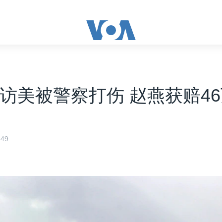
前访美被警察打伤 赵燕获赔4
49