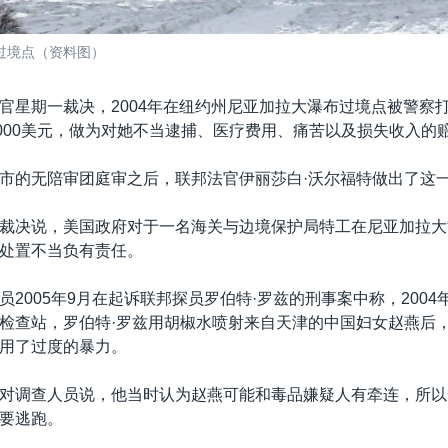
过境点（资料图）
官星期一裁决，2004年在纽约州尼亚加拉大瀑布过境点被警察
1000美元，做为对她不当逮捕、医疗费用、痛苦以及损失收入的
市的无陪审团庭审之后，联邦法官伊丽莎白·沃尔福特做出了这
裁决说，美国政府对于一名海关与边境保护局特工在尼亚加拉大
处置不当负有责任。
员2005年9月在起诉联邦探员罗伯特·罗兹的刑事案中称，2004
检查站，罗伯特·罗兹用胡椒水喷射来自天津的中国妇女赵燕后
用了过度的暴力。
对调查人员说，他当时认为赵燕可能和毒品嫌疑人有牵连，所以
要逃跑。