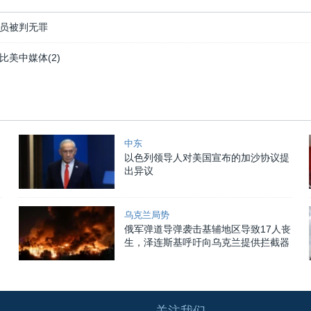
员被判无罪
美中媒体(2)
中东
以色列领导人对美国宣布的加沙协议提
出异议
乌克兰局势
俄军弹道导弹袭击基辅地区导致17人丧
生，泽连斯基呼吁向乌克兰提供拦截器
关注我们