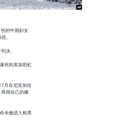
打伤的中国妇女
赔偿。
一判决。
瀑布的美加彩虹
年7月在尼亚加拉
，再用自己的膝
命令她进入检查