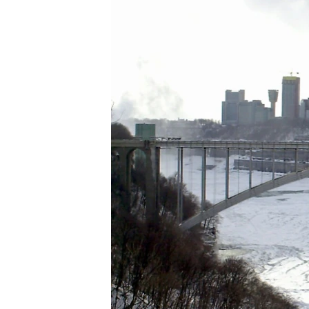
转
VOA今日焦点
非洲
军事
国会报道
到
检
中文广播
美洲
劳工
美中关系
索
全球议题
环境
美国建国250周年
埃博拉疫情
美国之音专访
重要讲话与声明
台海两岸关系
南中国海争端
关注西藏
关注新疆
GEN Z 看美国