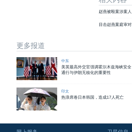
赵燕被殴案涉案人
目击赵燕案庭审对比
更多报道
中东
美英最高外交官强调霍尔木兹海峡安全
通行与伊朗无核化的重要性
印太
热浪席卷日本韩国，造成17人死亡
网上服务
卫星信息