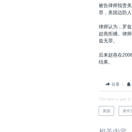
被告律师指责美
罪，美国边防人
律师认为，罗兹
赵燕拒捕。律师
兹无罪。
后来赵燕在20
结果。
分享
This item is part of
美国
美中
相关内容