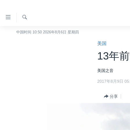
无
障
碍
检
中国时间 10:50 2026年8月6日 星期四
主页
索
链
美国
美国
接
13年
中国
跳
转
台湾
美国之音
到
港澳
内
2017年8月9日 05:
容
国际
跳
分类新闻
分享
最新国际新闻
转
到
美中关系
印太
经济·金融·贸易
导
热点专题
中东
人权·法律·宗教
航
跳
VOA视频
欧洲
科教·文娱·体健
白宫要闻