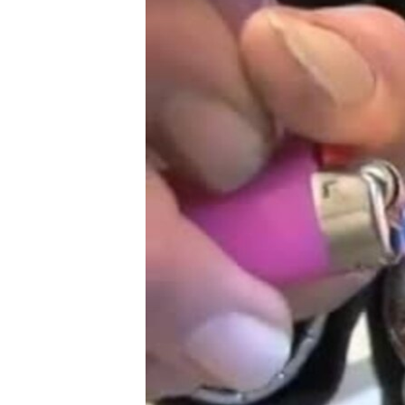
转
VOA今日焦点
非洲
军事
国会报道
到
检
中文广播
美洲
劳工
美中关系
索
全球议题
环境
美国建国250周年
埃博拉疫情
美国之音专访
重要讲话与声明
台海两岸关系
南中国海争端
关注西藏
关注新疆
GEN Z 看美国