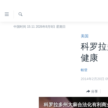
无
障
碍
检
中国时间 15:11 2026年8月9日 星期日
主页
索
链
美国
美国
接
科罗拉
中国
跳
转
台湾
健康
到
港澳
内
帕登
容
国际
跳
2014年2月20日 05
分类新闻
最新国际新闻
转
到
美中关系
印太
经济·金融·贸易
分享
导
热点专题
中东
人权·法律·宗教
航
科罗拉多州大麻合法化有利商
跳
VOA视频
欧洲
科教·文娱·体健
白宫要闻