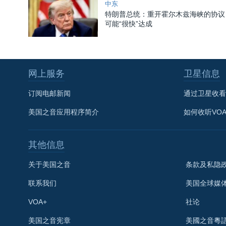
中东
特朗普总统：重开霍尔木兹海峡的协议
可能“很快”达成
网上服务
卫星信息
订阅电邮新闻
通过卫星收看
美国之音应用程序简介
如何收听VO
其他信息
关于美国之音
条款及私隐
联系我们
美国全球媒
VOA+
社论
关注我们
美国之音宪章
美國之音粵