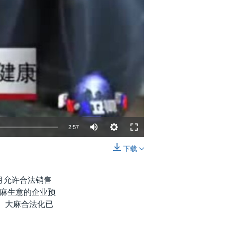
2:57
下载
嵌入
分享
月允许合法销售
麻生意的企业预
。大麻合法化已