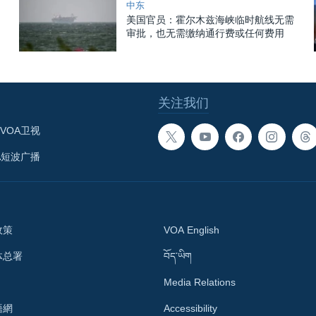
中东
美国官员：霍尔木兹海峡临时航线无需
审批，也无需缴纳通行费或任何费用
关注我们
VOA卫视
A短波广播
政策
VOA English
体总署
བོད་ཡིག
Media Relations
語網
Accessibility