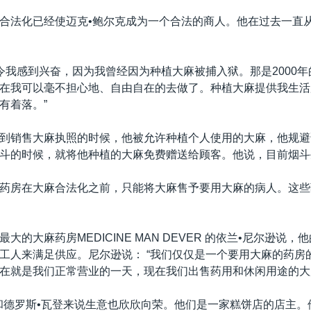
合法化已经使迈克•鲍尔克成为一个合法的商人。他在过去一直
这令我感到兴奋，因为我曾经因为种植大麻被捕入狱。那是2000
在我可以毫不担心地、自由自在的去做了。种植大麻提供我生活
有着落。”
到销售大麻执照的时候，他被允许种植个人使用的大麻，他规避
斗的时候，就将他种植的大麻免费赠送给顾客。他说，目前烟斗
药房在大麻合法化之前，只能将大麻售予要用大麻的病人。这些
大的大麻药房MEDICINE MAN DEVER 的依兰•尼尔逊说
工人来满足供应。尼尔逊说： “我们仅仅是一个要用大麻的药房
在就是我们正常营业的一天，现在我们出售药用和休闲用途的大
和德罗斯•瓦登来说生意也欣欣向荣。他们是一家糕饼店的店主。