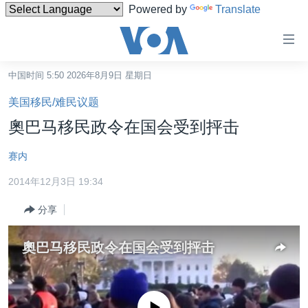
Powered by
Translate
无
障
碍
中国时间 5:50 2026年8月9日 星期日
主页
链
美国移民/难民议题
接
美国
奧巴马移民政令在国会受到抨击
跳
中国
转
赛内
台湾
到
2014年12月3日 19:34
内
港澳
容
分享
国际
跳
转
分类新闻
最新国际新闻
奧巴马移民政令在国会受到抨击
到
美中关系
印太
经济·金融·贸易
导
航
热点专题
中东
人权·法律·宗教
跳