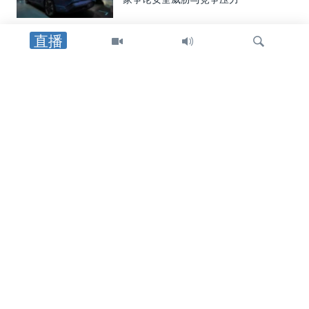
直播
中国
中国向两名海警追授荣誉称号，证实一
年前自家舰船相撞事件造成人员丧生
检
美中关系
索
在中国对美国宣布多项报复措施后，美
国国土安全部重申其制裁中国企业立场
国会报道
美参议员丹恩斯向VOA证实他将于近期
访华，为美中峰会铺路
关注我们