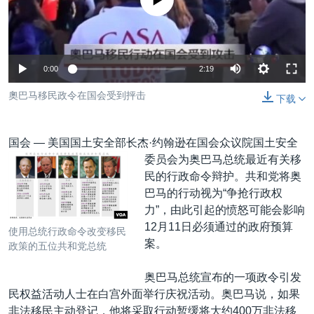
没有媒体可用资源
VOA视频
欧洲
科教·文娱·体健
白宫要闻
转
到
VOA今日焦点
非洲
军事
国会报道
检
中文广播
美洲
劳工
美中关系
索
0:00
2:19
全球议题
环境
美国建国250周年
关注我们
奧巴马移民政令在国会受到抨击
下载
埃博拉疫情
美国之音专访
国会 —
美国国土安全部长杰·约翰逊在国会众议院国土安全
重要讲话与声明
委员会为奥巴马总统最近有关移
民的行政命令辩护。共和党将奥
台海两岸关系
其他语言网站
巴马的行动视为“争抢行政权
南中国海争端
力”，由此引起的愤怒可能会影响
12月11日必须通过的政府预算
使用总统行政命令改变移民
关注西藏
案。
政策的五位共和党总统
关注新疆
奥巴马总统宣布的一项政令引发
GEN Z 看美国
民权益活动人士在白宫外面举行庆祝活动。奥巴马说，如果
非法移民主动登记，他将采取行动暂缓将大约400万非法移