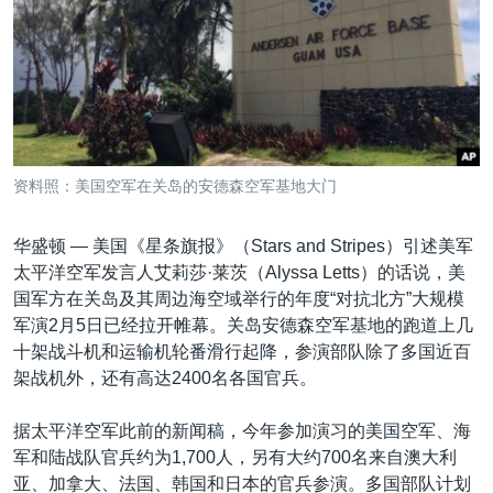
VOA视频
欧洲
科教·文娱·体健
白宫要闻
转
到
VOA今日焦点
非洲
军事
国会报道
检
中文广播
美洲
劳工
美中关系
索
全球议题
环境
美国建国250周年
关注我们
埃博拉疫情
资料照：美国空军在关岛的安德森空军基地大门
美国之音专访
华盛顿 —
美国《星条旗报》（Stars and Stripes）引述美军
重要讲话与声明
太平洋空军发言人艾莉莎·莱茨（Alyssa Letts）的话说，美
台海两岸关系
其他语言网站
国军方在关岛及其周边海空域举行的年度“对抗北方”大规模
军演2月5日已经拉开帷幕。关岛安德森空军基地的跑道上几
南中国海争端
十架战斗机和运输机轮番滑行起降，参演部队除了多国近百
关注西藏
架战机外，还有高达2400名各国官兵。
关注新疆
据太平洋空军此前的新闻稿，今年参加演习的美国空军、海
GEN Z 看美国
军和陆战队官兵约为1,700人，另有大约700名来自澳大利
亚、加拿大、法国、韩国和日本的官兵参演。多国部队计划