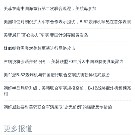
美菲在南中国海举行第二次联合巡逻，美航母参加
美国特使对朝俄扩大军事合作表示担忧，B-52轰炸机罕见在首尔表演
美菲展开“齐心协力”军演 菲国计划夺回黄岩岛
疑似朝鲜黑客对美韩军演进行网络攻击
尹锡悦将会晤拜登 分析：美韩联盟70年后因中国威胁更具凝聚力
美军派B-52轰炸机与韩国进行联合空演抗衡朝鲜核武威胁
朝鲜半岛局势升级，美韩联合军演规模空前，B-1B战略轰炸机频频亮
相
朝鲜威胁要对美韩联合军演采取“史无前例”的强硬反制措施
更多报道