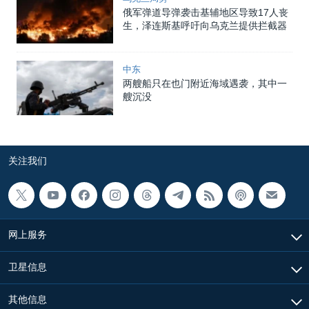
俄军弹道导弹袭击基辅地区导致17人丧
生，泽连斯基呼吁向乌克兰提供拦截器
中东
两艘船只在也门附近海域遇袭，其中一
艘沉没
关注我们
网上服务
卫星信息
其他信息