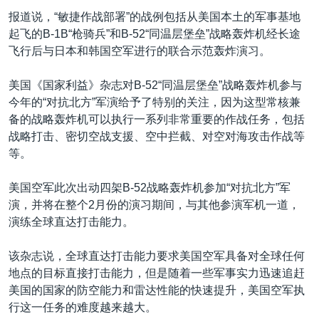
报道说，“敏捷作战部署”的战例包括从美国本土的军事基地
起飞的B-1B“枪骑兵”和B-52“同温层堡垒”战略轰炸机经长途
飞行后与日本和韩国空军进行的联合示范轰炸演习。
美国《国家利益》杂志对B-52“同温层堡垒”战略轰炸机参与
今年的“对抗北方”军演给予了特别的关注，因为这型常核兼
备的战略轰炸机可以执行一系列非常重要的作战任务，包括
战略打击、密切空战支援、空中拦截、对空对海攻击作战等
等。
美国空军此次出动四架B-52战略轰炸机参加“对抗北方”军
演，并将在整个2月份的演习期间，与其他参演军机一道，
演练全球直达打击能力。
该杂志说，全球直达打击能力要求美国空军具备对全球任何
地点的目标直接打击能力，但是随着一些军事实力迅速追赶
美国的国家的防空能力和雷达性能的快速提升，美国空军执
行这一任务的难度越来越大。