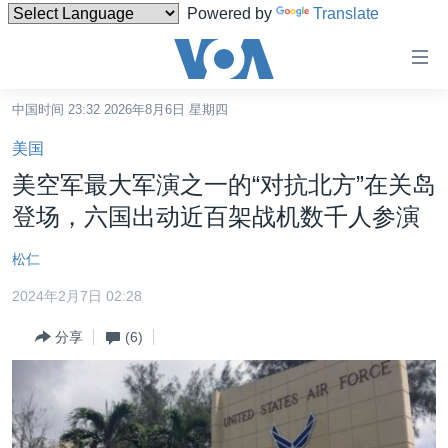
Powered by
Translate
无
障
碍
中国时间 23:32 2026年8月6日 星期四
主页
链
美国
接
美国
美空军最大军演之一的“对抗北方”在关岛
跳
中国
登场，六国出动近百架战机数千人参演
转
台湾
到
松仁
内
港澳
容
2024年2月7日 02:28
国际
跳
分享
(6)
转
分类新闻
最新国际新闻
到
美中关系
印太
经济·金融·贸易
导
航
热点专题
中东
人权·法律·宗教
跳