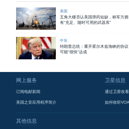
美国
五角大楼否认美国弹药短缺，称军方拥
有“充足、随时可用的武器库”
中东
特朗普总统：重开霍尔木兹海峡的协议
可能“很快”达成
网上服务
卫星信息
订阅电邮新闻
通过卫星收看
美国之音应用程序简介
如何收听VO
其他信息