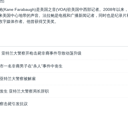
(Kane Farabaugh)是美国之音(VOA)驻美国中西部记者。2008年
来美国中心地带的声音。法拉鲍是电视和广播新闻记者，同时也是纪录片
数字媒体作者。他曾获得艾美奖。
: 亚特兰大警察开枪击毙非裔事件导致动荡升级
市一名非裔男子在“杀人”事件中丧生
亚特兰大警察被解雇
发生 亚特兰大警察局长辞职
察击毙引发抗议