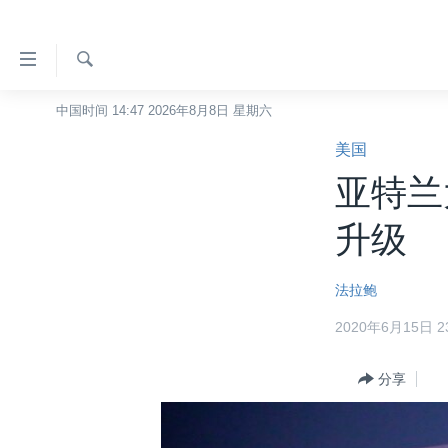
无
障
碍
检
中国时间 14:47 2026年8月8日 星期六
主页
索
链
美国
美国
接
亚特兰
中国
跳
转
台湾
升级
到
港澳
内
法拉鲍
容
国际
跳
2020年6月15日 23
分类新闻
最新国际新闻
转
到
美中关系
印太
经济·金融·贸易
分享
导
热点专题
中东
人权·法律·宗教
航
跳
VOA视频
欧洲
科教·文娱·体健
白宫要闻