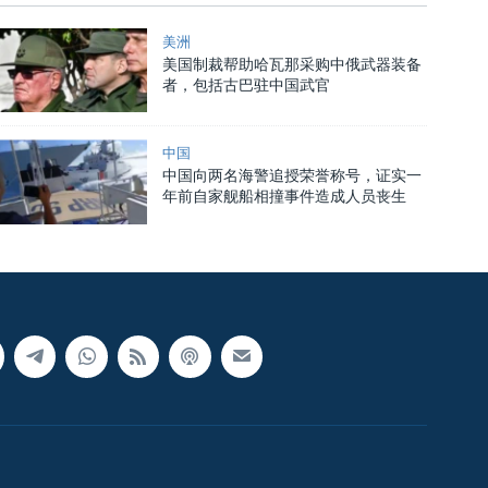
美洲
美国制裁帮助哈瓦那采购中俄武器装备
者，包括古巴驻中国武官
中国
中国向两名海警追授荣誉称号，证实一
年前自家舰船相撞事件造成人员丧生