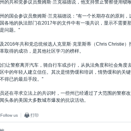
州的共和党参议员詹姆斯·兰克福德说，他支持禁止警察使用锁
州的国会参议员詹姆斯·兰克福德说：“有一个长期存在的原则，
国各地的执法部门在2017年的文件中有一项共识，显示不需要
是问题。”
2016年共和党总统候选人克里斯·克里斯蒂（Chris Christi
革取得的成功，是其他社区学习的榜样。
我们让警察离开汽车，骑自行车或步行，从执法角度和社会角度
区中的年轻人建立信任。其次是情势缓和培训，情势缓和的关键
不得已的最后手段。”
员还在寻求立法上的共识时，一些州已经通过了大范围的警察改
闻头条的美国大多数城市爆发的抗议活动。
Follow us
打印
鲍