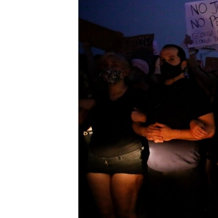
转
VOA今日焦点
非洲
军事
国会报道
到
检
中文广播
美洲
劳工
美中关系
索
全球议题
环境
美国建国250周年
埃博拉疫情
美国之音专访
重要讲话与声明
台海两岸关系
南中国海争端
关注西藏
关注新疆
GEN Z 看美国