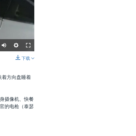
下载
分享
扶着方向盘睡着
身摄像机、快餐
官的电枪（泰瑟
宽度
px