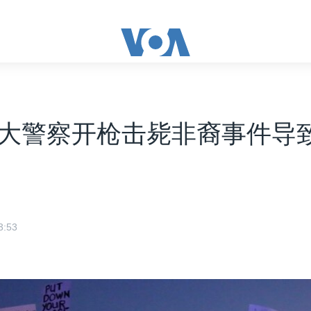
大警察开枪击毙非裔事件导
:53