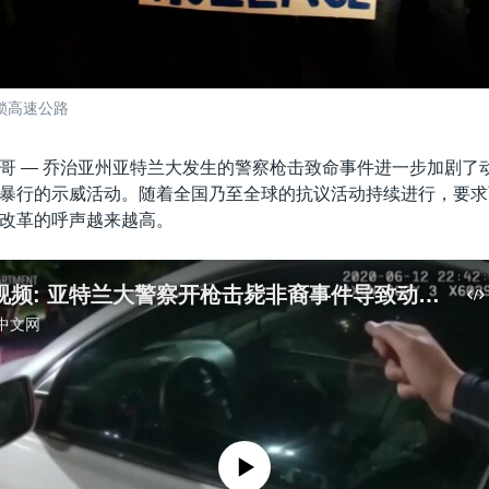
封锁高速公路
哥 —
乔治亚州亚特兰大发生的警察枪击致命事件进一步加剧了
暴行的示威活动。随着全国乃至全球的抗议活动持续进行，要求
改革的呼声越来越高。
VOA英语视频: 亚特兰大警察开枪击毙非裔事件导致动荡升级
中文网
没有媒体可用资源