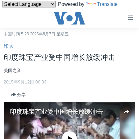
Powered by
Translate
无
障
碍
中国时间 5:23 2026年8月7日 星期五
主页
链
印太
接
美国
印度珠宝产业受中国增长放缓冲击
跳
中国
转
美国之音
台湾
到
2015年9月12日 06:33
内
港澳
容
分享
国际
跳
转
分类新闻
最新国际新闻
印度珠宝产业受中国增长放缓冲击
到
美中关系
印太
经济·金融·贸易
导
航
热点专题
中东
人权·法律·宗教
跳