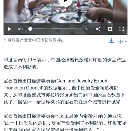
没有媒体可用资源
VOA视频
欧洲
科教·文娱·体健
白宫要闻
转
到
VOA今日焦点
非洲
军事
国会报道
检
中文广播
美洲
劳工
美中关系
索
0:00
1:16
全球议题
环境
美国建国250周年
关注我们
印度珠宝产业受中国增长放缓冲击
下载
埃博拉疫情
美国之音专访
印度官员9月9日表示，中国经济增长放缓对印度的珠宝产业
重要讲话与声明
造成了不利影响。
台海两岸关系
其他语言网站
宝石首饰出口促进委员会(Gem and Jewelry Export
南中国海争端
Promotion Council)的数据显示，自中国遭受金融危机以
来，从印度西部城市苏拉特(Surat)出口到中国的宝石数量下
关注西藏
跌了。据估计，全世界80%的宝石都在这个城市进行抛光。
关注新疆
宝石首饰出口促进委员会地区主席迪内希布谢∙纳瓦迪亚说，
GEN Z 看美国
“由于中国发生的危机，珠宝产业受到了不利影响。印度市场
里来自中国的宝石抛光需求因此也受到影响。”