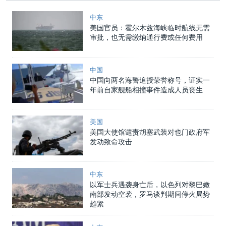
中东
美国官员：霍尔木兹海峡临时航线无需
审批，也无需缴纳通行费或任何费用
中国
中国向两名海警追授荣誉称号，证实一
年前自家舰船相撞事件造成人员丧生
美国
美国大使馆谴责胡塞武装对也门政府军
发动致命攻击
中东
以军士兵遇袭身亡后，以色列对黎巴嫩
南部发动空袭，罗马谈判期间停火局势
趋紧