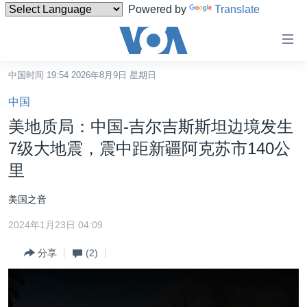
Powered by
Translate
无
障
碍
中国时间 19:54 2026年8月9日 星期日
主页
链
中国
接
美国
美地质局：中国-吉尔吉斯斯坦边境发生
跳
中国
7级大地震，震中距新疆阿克苏市140公
转
台湾
里
到
内
港澳
美国之音
容
国际
跳
2024年1月23日 04:09
转
分类新闻
最新国际新闻
到
分享
(2)
美中关系
印太
经济·金融·贸易
导
航
热点专题
中东
人权·法律·宗教
跳