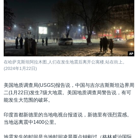
VOA视频
欧洲
科教·文娱·体健
白宫要闻
转
到
VOA今日焦点
非洲
军事
国会报道
检
中文广播
美洲
劳工
美中关系
索
全球议题
环境
美国建国250周年
关注我们
埃博拉疫情
美国之音专访
在哈萨克斯坦阿拉木图,人们在发生地震后离开公寓楼,站在街上。
(2024年1月22日)
重要讲话与声明
台海两岸关系
其他语言网站
美国地质调查局(USGS)报告说，中国与吉尔吉斯斯坦边界周
南中国海争端
二(1月22日)发生7级大地震。美国地质调查局警告说，有可
能发生大范围的破坏。
关注西藏
关注新疆
印度首都新德里的当地电视台报道说，新德里有强烈震感。
当地远离震中1400公里。
GEN Z 看美国
地震发生的时间是当地时间凌晨两点钟刚过（格林威治国际