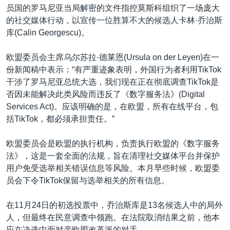
员国的罗马尼亚当局解密的文件指控莫斯科组织了一场庞大
的社交媒体行动，以宣传一位胜算不大的候选人卡林·乔治斯
库(Calin Georgescu)。
欧盟委员会主席乌尔苏拉·德莱恩(Ursula on der Leyen)在一
份新闻稿中表示：“有严重迹象表明，外国行为者利用TikTok
干涉了罗马尼亚总统大选，我们现在正在彻底调查TikTok是
否因未能解决此类风险而违反了《数字服务法》(Digital
Services Act)。应该明确的是，在欧盟，所有在线平台，包
括TikTok，都必须承担责任。”
欧盟委员会是欧盟的执行机构，负责执行欧盟的《数字服务
法》，这是一套全面的法规，旨在清理社交媒体平台并保护
用户免受选举相关错误信息等风险。本月早些时候，欧盟委
员会下令TikTok保留与选举相关的所有信息。
在11月24日的初选投票中，乔治斯库是13名候选人中的局外
人，但最终在民意调查中领跑。在法院取消结果之前，他本
应在决选中面对亲欧盟改革派的对手。