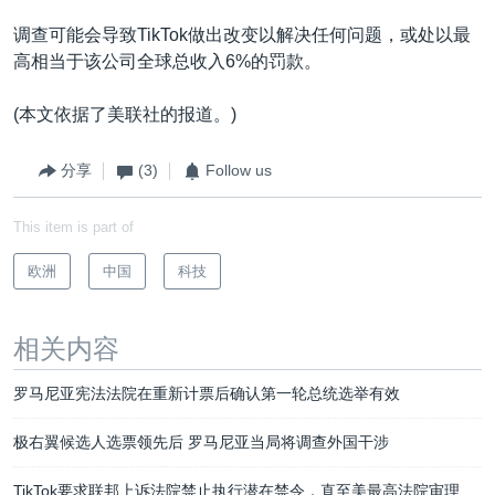
调查可能会导致TikTok做出改变以解决任何问题，或处以最
高相当于该公司全球总收入6%的罚款。
(本文依据了美联社的报道。)
分享
(3)
Follow us
This item is part of
欧洲
中国
科技
相关内容
罗马尼亚宪法法院在重新计票后确认第一轮总统选举有效
极右翼候选人选票领先后 罗马尼亚当局将调查外国干涉
TikTok要求联邦上诉法院禁止执行潜在禁令，直至美最高法院审理