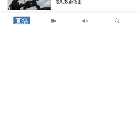
发动致命攻击
直播
中东
以军士兵遇袭身亡后，以色列对黎巴嫩
南部发动空袭，罗马谈判期间停火局势
趋紧
检
中东
索
特朗普总统：在霍尔木兹海峡谈判继续
之际，他更倾向于达成和平协议而非军
事行动
中东
美英最高外交官强调霍尔木兹海峡安全
通行与伊朗无核化的重要性
关注我们