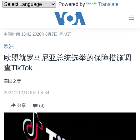
Powered by
Translate
无
障
碍
中国时间 13:42 2026年8月7日 星期五
主页
链
欧洲
接
美国
欧盟就罗马尼亚总统选举的保障措施调
跳
中国
查TikTok
转
台湾
到
美国之音
内
港澳
容
2024年12月18日 04:34
国际
跳
分享
(3)
转
分类新闻
最新国际新闻
到
美中关系
印太
经济·金融·贸易
导
航
热点专题
中东
人权·法律·宗教
跳