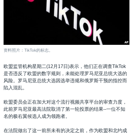
VOA视频
欧洲
科教·文娱·体健
白宫要闻
转
到
VOA今日焦点
非洲
军事
国会报道
检
中文广播
美洲
劳工
美中关系
索
全球议题
环境
美国建国250周年
关注我们
埃博拉疫情
资料照片：TikTok的标志。
美国之音专访
欧盟监管机构星期二(12月17日)表示，他们正在调查TikTok
重要讲话与声明
是否违反了欧盟的数字规则，未能处理罗马尼亚总统大选的
台海两岸关系
其他语言网站
风险。罗马尼亚总统大选因选举违规和俄罗斯干预的指控而
陷入混乱。
南中国海争端
关注西藏
欧盟委员会正在加大对这个流行视频共享平台的审查力度，
此前罗马尼亚最高法院取消了第一轮投票的结果--一位不知
关注新疆
名的极右翼候选人成为领跑者。
GEN Z 看美国
在法院做出了这一前所未有的决定之前，作为欧盟和北约成