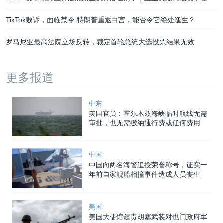
TikTok败诉，面临禁令 特朗普重返白宫，能否令它绝处逢生？
罗马尼亚最高法院立场反转，裁定首轮总统大选投票结果无效
更多报道
中东
美国官员：霍尔木兹海峡临时航线无需
审批，也无需缴纳通行费或任何费用
中国
中国向两名海警追授荣誉称号，证实一
年前自家舰船相撞事件造成人员丧生
美国
美国大使馆谴责胡塞武装对也门政府军