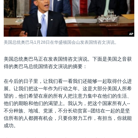
VOA视频
欧洲
科教·文娱·体健
白宫要闻
转
到
VOA今日焦点
非洲
军事
国会报道
检
中文广播
美洲
劳工
美中关系
索
全球议题
环境
美国建国250周年
关注我们
美国总统奥巴马1月28日在华盛顿国会山发表国情咨文演说。
埃博拉疫情
美国之音专访
美国总统奥巴马正在发表国情咨文演说。下面是美国之音获
得的奥巴马总统国情咨文演说的摘要：
重要讲话与声明
台海两岸关系
在今后的日子里，让我们看一看我们还能够一起取得什么进
其他语言网站
展。让我们把这一年作为行动之年。这是大部分美国人所希
南中国海争端
望的，他们希望在座的所有人把注意力集中在他们的生活、
关注西藏
他们的期盼和他们的渴望上。我认为，把这个国家所有人--
不分种族、地域、党派，不分长幼贫富--团结在一起的是坚
关注新疆
信所有的人都拥有机会，只要你努力工作，有担当，你就能
GEN Z 看美国
成功。