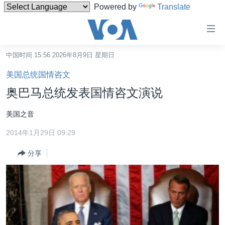
Powered by
Translate
无
障
碍
中国时间 15:56 2026年8月9日 星期日
主页
链
美国总统国情咨文
接
美国
奥巴马总统发表国情咨文演说
跳
中国
转
美国之音
台湾
到
2014年1月29日 09:29
内
港澳
容
分享
国际
跳
转
分类新闻
最新国际新闻
到
美中关系
印太
经济·金融·贸易
导
航
热点专题
中东
人权·法律·宗教
跳