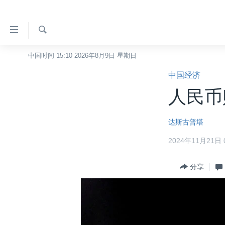
无
障
碍
检
中国时间 15:10 2026年8月9日 星期日
主页
索
链
中国经济
美国
接
人民币
中国
跳
转
台湾
达斯古普塔
到
港澳
内
2024年11月21日 0
容
国际
跳
分类新闻
分享
最新国际新闻
转
到
美中关系
印太
经济·金融·贸易
导
热点专题
中东
人权·法律·宗教
航
跳
VOA视频
欧洲
科教·文娱·体健
白宫要闻