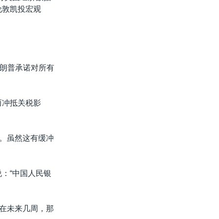
伦敦凯投宏观
朗普承诺对所有
而冲抵关税影
元。虽然这有缓冲
)说：“中国人民银
是在未来几周，那