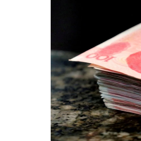
转
VOA今日焦点
非洲
军事
国会报道
到
检
中文广播
美洲
劳工
美中关系
索
全球议题
环境
美国建国250周年
埃博拉疫情
美国之音专访
重要讲话与声明
台海两岸关系
南中国海争端
关注西藏
关注新疆
GEN Z 看美国