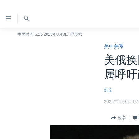
无
障
碍
检
中国时间 6:25 2026年8月8日 星期六
主页
索
链
美中关系
美国
接
美俄换
中国
跳
转
台湾
属呼吁
到
港澳
内
刘文
容
国际
跳
2024年8月6日 07:
分类新闻
最新国际新闻
转
到
美中关系
印太
经济·金融·贸易
分享
导
热点专题
中东
人权·法律·宗教
航
跳
VOA视频
欧洲
科教·文娱·体健
白宫要闻