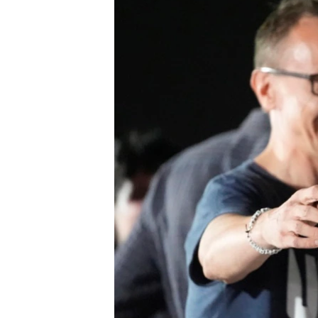
转
VOA今日焦点
非洲
军事
国会报道
到
检
中文广播
美洲
劳工
美中关系
索
全球议题
环境
美国建国250周年
埃博拉疫情
美国之音专访
重要讲话与声明
台海两岸关系
南中国海争端
关注西藏
关注新疆
GEN Z 看美国