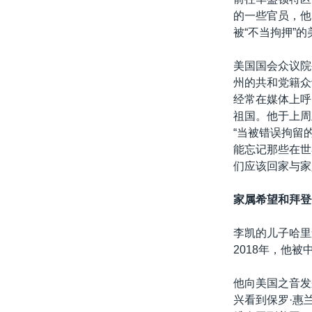
的一些官员，他
被“不当拘押”
美国国会众议院
州的共和党籍众议员
经常在媒体上呼
祖国。他于上周
“当被错误拘留
能忘记那些在世
们应该回家与家
家属希望和拜登
李凯的儿子哈里森
2018年，他
他向美国之音发
兴看到保罗·惠