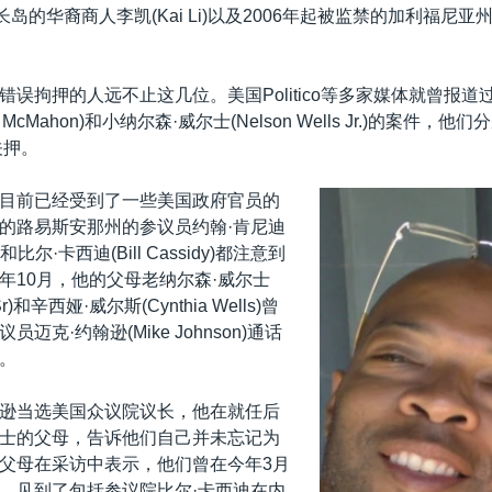
纽约长岛的华裔商人李凯(Kai Li)以及2006年起被监禁的加利福尼
错误拘押的人远不止这几位。美国Politico等多家媒体就曾报道
 McMahon)和小纳尔森·威尔士(Nelson Wells Jr.)的案件，他们
关押。
目前已经受到了一些美国政府官员的
的路易斯安那州的参议员约翰·肯尼迪
dy)和比尔·卡西迪(Bill Cassidy)都注意到
年10月，他的父母老纳尔森·威尔士
s Sr)和辛西娅·威尔斯(Cynthia Wells)曾
迈克·约翰逊(Mike Johnson)通话
。
逊当选美国众议院议长，他在就任后
士的父母，告诉他们自己并未忘记为
父母在采访中表示，他们曾在今年3月
，见到了包括参议院比尔·卡西迪在内