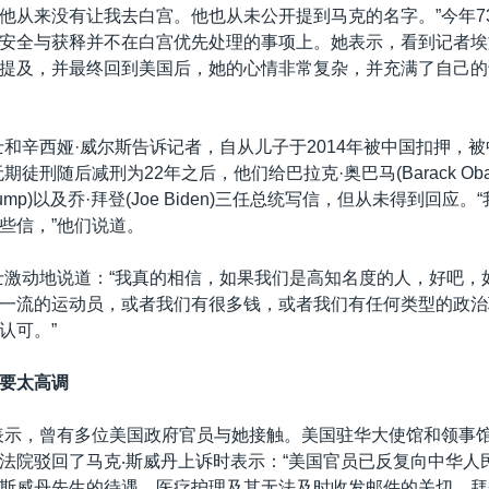
他从来没有让我去白宫。他也从未公开提到马克的名字。”今年7
安全与获释并不在白宫优先处理的事项上。她表示，看到记者埃
提及，并最终回到美国后，她的心情非常复杂，并充满了自己的
士和辛西娅·威尔斯告诉记者，自从儿子于2014年被中国扣押，被
期徒刑随后减刑为22年之后，他们给巴拉克·奥巴马(Barack Oba
 Trump)以及乔·拜登(Joe Biden)三任总统写信，但从未得到回应
些信，”他们说道。
士激动地说道：“我真的相信，如果我们是高知名度的人，好吧，
一流的运动员，或者我们有很多钱，或者我们有任何类型的政治
认可。”
要太高调
表示，曾有多位美国政府官员与她接触。美国驻华大使馆和领事
法院驳回了马克‧斯威丹上诉时表示：“美国官员已反复向中华人
斯威丹先生的待遇、医疗护理及其无法及时收发邮件的关切。拜