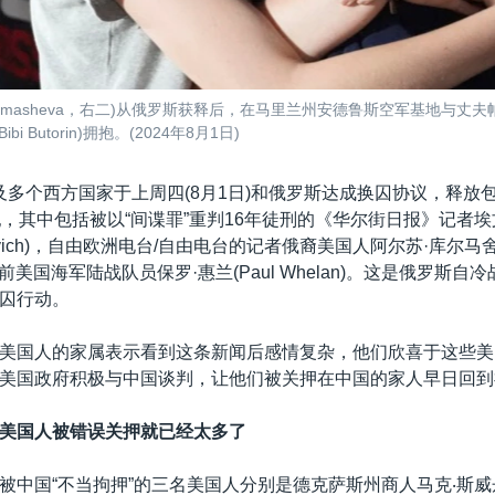
rmasheva，右二)从俄罗斯获释后，在马里兰州安德鲁斯空军基地与丈夫帕维尔·
bi Butorin)拥抱。(2024年8月1日)
及多个西方国家于上周四(8月1日)和俄罗斯达成换囚协议，释放
犯，其中包括被以“间谍罪”重判16年徒刑的《华尔街日报》记者埃
shkovich)，自由欧洲电台/自由电台的记者俄裔美国人阿尔苏·库尔马舍娃
a)和前美国海军陆战队员保罗·惠兰(Paul Whelan)。这是俄罗斯
囚行动。
美国人的家属表示看到这条新闻后感情复杂，他们欣喜于这些美
美国政府积极与中国谈判，让他们被关押在中国的家人早日回到
美国人被错误关押就已经太多了
被中国“不当拘押”的三名美国人分别是德克萨斯州商人马克‧斯威丹(