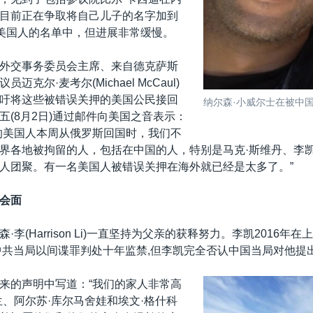
目前正在争取将自己儿子的名字加到
的美国人的名单中，但进展非常缓慢。
外交事务委员会主席、来自德克萨斯
迈克尔·麦考尔(Michael McCaul)
吁将这些被错误关押的美国公民接回
纳尔森·小威尔士在被中
五(8月2日)通过邮件向美国之音表示：
的美国人本周从俄罗斯回国时，我们不
界各地被拘留的人，包括在中国的人，特别是马克·斯维丹、李凯
人团聚。有一名美国人被错误关押在海外就已经是太多了。”
会面
·李(Harrison Li)一直坚持为父亲的获释努力。李凯2016年
被中共当局以间谍罪判处十年监禁,但李凯完全否认中国当局对他提
来的声明中写道：“我们的家人非常高
兰、阿尔苏·库尔马舍娃和埃文·格什科