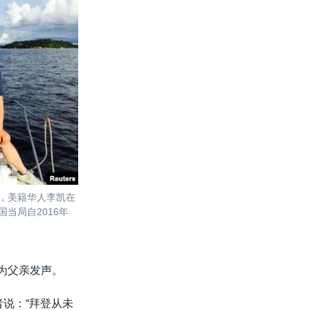
3日，美籍华人李凯在
当局自2016年
断为父亲发声。
对记者说：“拜登从未