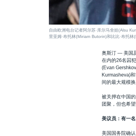
自由欧洲电台记者阿尔苏·库尔马舍娃(Alsu Ku
里亚姆·布托林(Miriam Butorin)和比比·布托林(Bi
奥斯汀 —
美国
在内的26名囚
(Evan Ger
Kurmashev
间的最大规模换
被关押在中国的
团聚，但也希望
美议员：
有一名
美国国务院确认