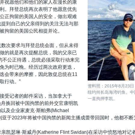
并祝愿他们和他们的家人在漫长的康
利。拜登总统再次表明了他愿意优先
公正拘留的美国人的安全，做出艰难
也提到自己的父亲得到的关注无法与那
被拘留的美国公民相提并论。
无数次要求与拜登总统会面，但从未得
做的就是再次提醒总统，我的父亲已
的不公正待遇，总统必须采取行动来完
免为时已晚。经历过两次政府更迭，
迭会带来的摩擦，因此敦促总统在11
取行动。”
资料照：2015年8月2
纽约州长岛海湾钓鱼。中国
接受记者的邮件采访，当加拿大于
一直拘押李凯。
孟晚舟换回被中国拘禁的前外交官康明凯
vrig)以及企业家麦克·斯帕弗(Michael
，澳大利亚于2023年将被中国拘禁的新闻主播成蕾带回国时，他都不
凯瑟琳·斯威丹(Katherine Flint Swidan)在采访中愤怒地