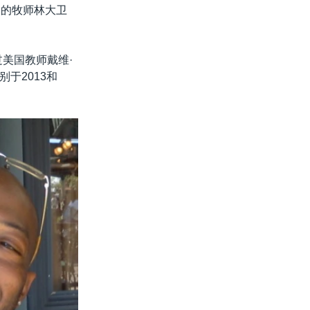
亚州的牧师林大卫
过美国教师戴维·
分别于2013和