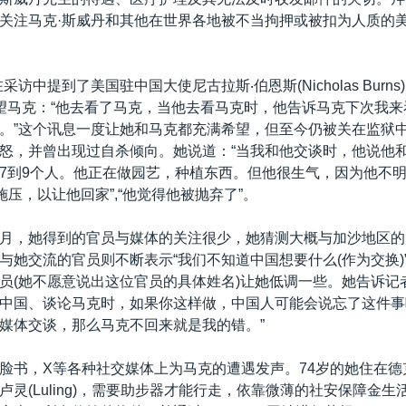
关注马克·斯威丹和其他在世界各地被不当拘押或被扣为人质的
采访中提到了美国驻中国大使尼古拉斯‧伯恩斯(Nicholas Burn
望马克：“他去看了马克，当他去看马克时，他告诉马克下次我
。”这个讯息一度让她和马克都充满希望，但至今仍被关在监狱
怒，并曾出现过自杀倾向。她说道：“当我和他交谈时，他说他
7到9个人。他正在做园艺，种植东西。但他很生气，因为他不
施压，以让他回家”,“他觉得他被抛弃了”。
月，她得到的官员与媒体的关注很少，她猜测大概与加沙地区的
与她交流的官员则不断表示“我们不知道中国想要什么(作为交换)
员(她不愿意说出这位官员的具体姓名)让她低调一些。她告诉记
中国、谈论马克时，如果你这样做，中国人可能会说忘了这件事
媒体交谈，那么马克不回来就是我的错。”
脸书，X等各种社交媒体上为马克的遭遇发声。74岁的她住在德
卢灵(Luling)，需要助步器才能行走，依靠微薄的社安保障金