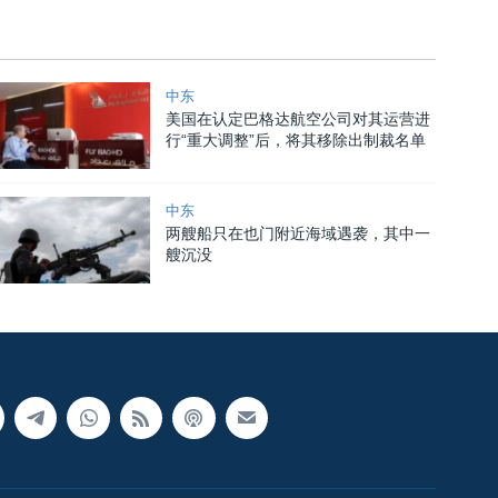
中东
美国在认定巴格达航空公司对其运营进
行“重大调整”后，将其移除出制裁名单
中东
两艘船只在也门附近海域遇袭，其中一
艘沉没