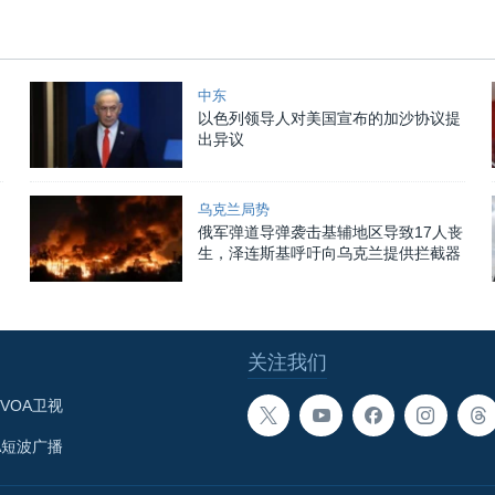
中东
以色列领导人对美国宣布的加沙协议提
出异议
乌克兰局势
俄军弹道导弹袭击基辅地区导致17人丧
生，泽连斯基呼吁向乌克兰提供拦截器
关注我们
VOA卫视
A短波广播