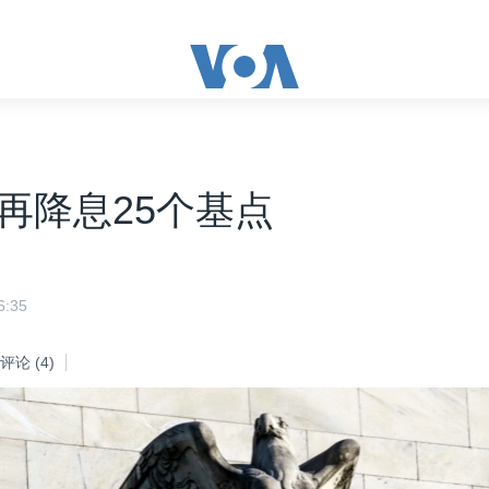
再降息25个基点
:35
评论
(4)