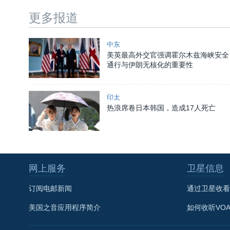
更多报道
中东
美英最高外交官强调霍尔木兹海峡安全
通行与伊朗无核化的重要性
印太
热浪席卷日本韩国，造成17人死亡
网上服务
卫星信息
订阅电邮新闻
通过卫星收看
美国之音应用程序简介
如何收听VO