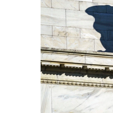
转
VOA今日焦点
非洲
军事
国会报道
到
检
中文广播
美洲
劳工
美中关系
索
全球议题
环境
美国建国250周年
埃博拉疫情
美国之音专访
重要讲话与声明
台海两岸关系
南中国海争端
关注西藏
关注新疆
GEN Z 看美国