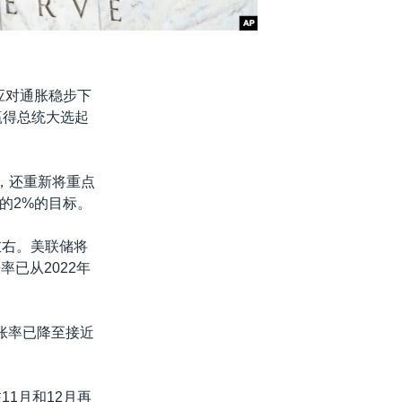
应对通胀稳步下
期赢得总统大选起
，还重新将重点
的2%的目标。
左右。美联储将
已从2022年
胀率已降至接近
1月和12月再