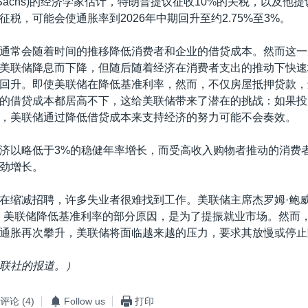
an Sachs)的经济学家估计，特朗普提议征收10%的关税，以及
税，可能会使通胀率到2026年中期回升至约2.75%至3%。
通常会随着时间的推移降低消费者和企业的借贷成本。然而这一
美联储降息而下降，但随后随着经济在消费者支出的推动下快速
回升。即使美联储在降低基准利率，然而，不仅房屋抵押贷款，
的借贷成本都居高不下，这给美联储带来了潜在的挑战：如果投
，美联储通过降低借贷成本来支持经济的努力可能不会奏效。
济以略低于3%的稳健年率增长，而受高收入购物者推动的消费者
劲增长。
在缩减招聘，许多失业者很难找到工作。美联储主席杰罗姆·鲍威尔(
已示意，美联储降低基准利率的部分原因，是为了提振就业市场。然而
通胀再次攀升，美联储将面临越来越的压力，要求其放慢或停止
联社的报道。）
评论
(4)
Follow us
打印