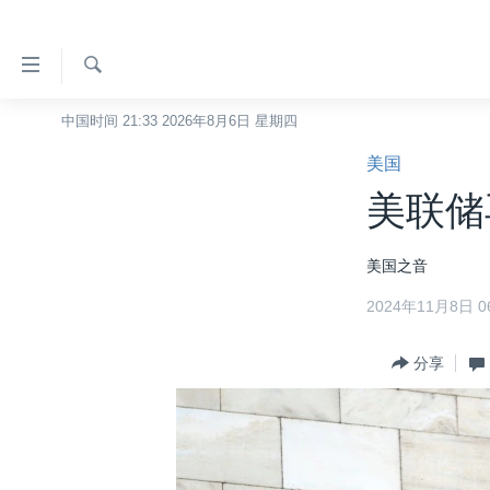
无
障
碍
检
中国时间 21:33 2026年8月6日 星期四
主页
索
链
美国
美国
接
美联储
中国
跳
转
台湾
美国之音
到
港澳
内
2024年11月8日 06
容
国际
跳
分类新闻
分享
最新国际新闻
转
到
美中关系
印太
经济·金融·贸易
导
热点专题
中东
人权·法律·宗教
航
跳
VOA视频
欧洲
科教·文娱·体健
白宫要闻