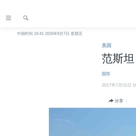
无
障
碍
检
中国时间 19:41 2026年8月7日 星期五
主页
索
链
美国
美国
接
范斯坦
中国
跳
转
台湾
国符
到
港澳
内
2017年7月31日 16
容
国际
跳
分类新闻
分享
最新国际新闻
转
到
美中关系
印太
经济·金融·贸易
导
热点专题
中东
人权·法律·宗教
航
跳
VOA视频
欧洲
科教·文娱·体健
白宫要闻