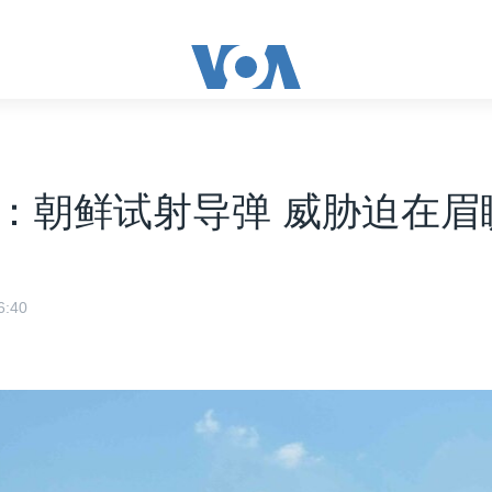
：朝鲜试射导弹 威胁迫在眉
:40