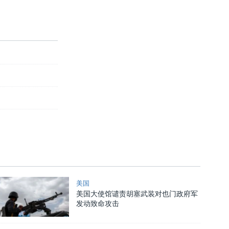
美国
美国大使馆谴责胡塞武装对也门政府军
发动致命攻击