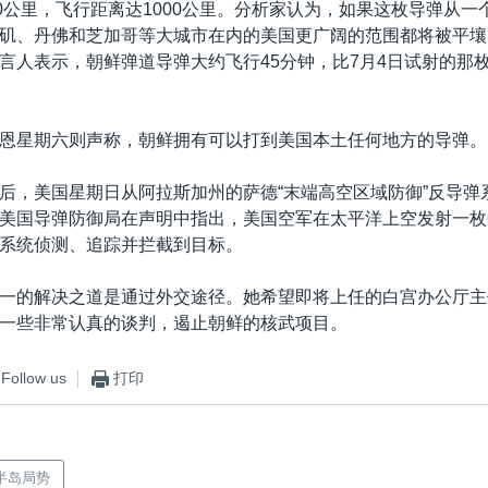
00公里，飞行距离达1000公里。分析家认为，如果这枚导弹从一
矶、丹佛和芝加哥等大城市在内的美国更广阔的范围都将被平壤
言人表示，朝鲜弹道导弹大约飞行45分钟，比7月4日试射的那
恩星期六则声称，朝鲜拥有可以打到美国本土任何地方的导弹。
后，美国星期日从阿拉斯加州的萨德“末端高空区域防御”反导弹
美国导弹防御局在声明中指出，美国空军在太平洋上空发射一枚
系统侦测、追踪并拦截到目标。
一的解决之道是通过外交途径。她希望即将上任的白宫办公厅主
一些非常认真的谈判，遏止朝鲜的核武项目。
Follow us
打印
半岛局势