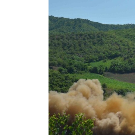
转
VOA今日焦点
非洲
军事
国会报道
到
检
中文广播
美洲
劳工
美中关系
索
全球议题
环境
美国建国250周年
埃博拉疫情
美国之音专访
重要讲话与声明
台海两岸关系
南中国海争端
关注西藏
关注新疆
GEN Z 看美国