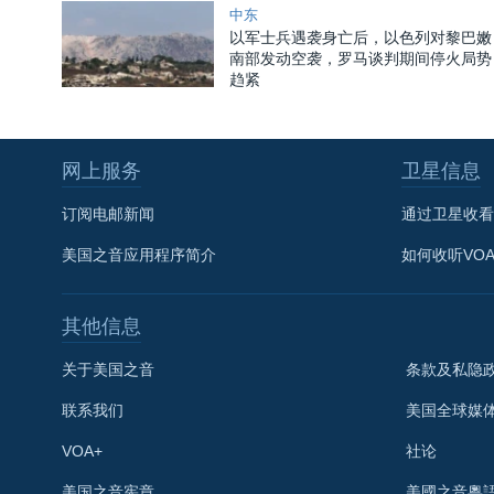
中东
以军士兵遇袭身亡后，以色列对黎巴嫩
南部发动空袭，罗马谈判期间停火局势
趋紧
网上服务
卫星信息
订阅电邮新闻
通过卫星收看
美国之音应用程序简介
如何收听VO
其他信息
关于美国之音
条款及私隐
联系我们
美国全球媒
VOA+
社论
关注我们
美国之音宪章
美國之音粵