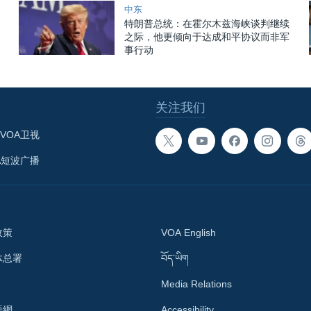
中东
特朗普总统：在霍尔木兹海峡谈判继续
之际，他更倾向于达成和平协议而非军
事行动
关注我们
VOA卫视
A短波广播
政策
VOA English
体总署
བོད་ཡིག
Media Relations
語網
Accessibility