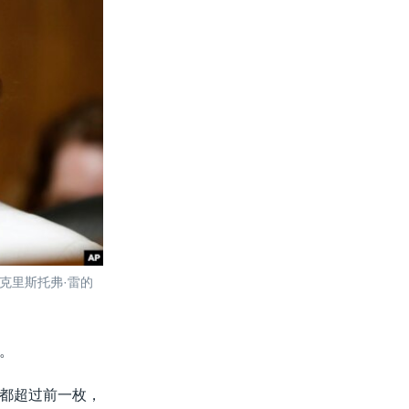
克里斯托弗·雷的
。
都超过前一枚，