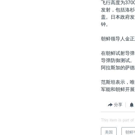
飞行高度为37
发射，包括洛杉
盖。日本政府发
钟。
朝鲜领导人金正
在朝鲜试射导弹
导弹防御测试。
阿拉斯加的萨德
范斯坦表示，唯
军能和朝鲜开展
分享
This item is part of
美国
朝鲜