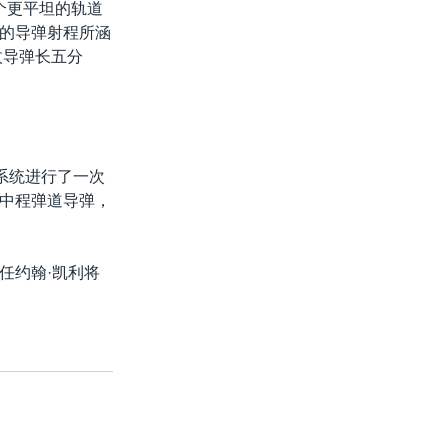
个更平坦的轨道
的导弹射程所涵
枚导弹长五分
系统进行了一次
中程弹道导弹，
任约翰·凯利将