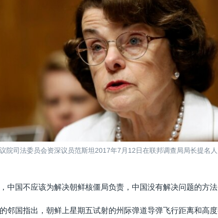
议院司法委员会资深议员范斯坦2017年7月12日在联邦调查局局长提名人
，中国不应该为解决朝鲜核僵局负责，中国没有解决问题的方法
的邻国指出，朝鲜上星期五试射的州际弹道导弹飞行距离和高度