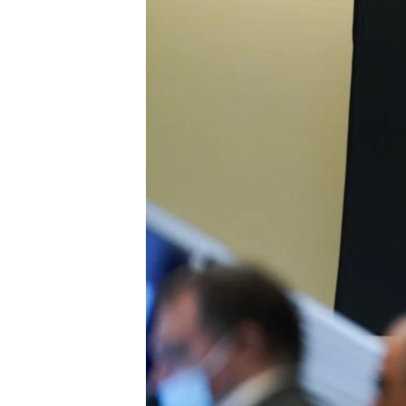
转
VOA今日焦点
非洲
军事
国会报道
到
检
中文广播
美洲
劳工
美中关系
索
全球议题
环境
美国建国250周年
埃博拉疫情
美国之音专访
重要讲话与声明
台海两岸关系
南中国海争端
关注西藏
关注新疆
GEN Z 看美国