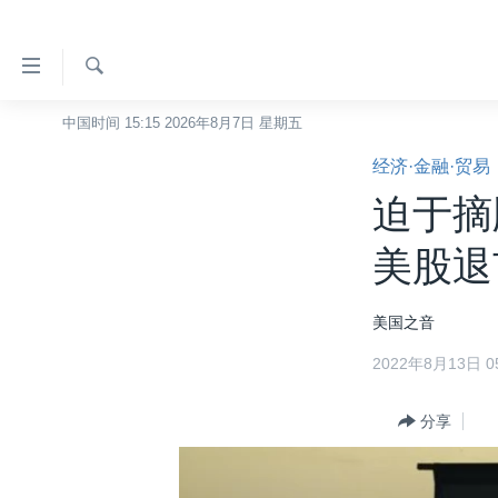
无
障
碍
检
中国时间 15:15 2026年8月7日 星期五
主页
索
链
经济·金融·贸易
美国
接
迫于摘
中国
跳
转
台湾
美股退
到
港澳
内
美国之音
容
国际
跳
2022年8月13日 05
分类新闻
最新国际新闻
转
到
美中关系
印太
经济·金融·贸易
分享
导
热点专题
中东
人权·法律·宗教
航
跳
VOA视频
欧洲
科教·文娱·体健
白宫要闻