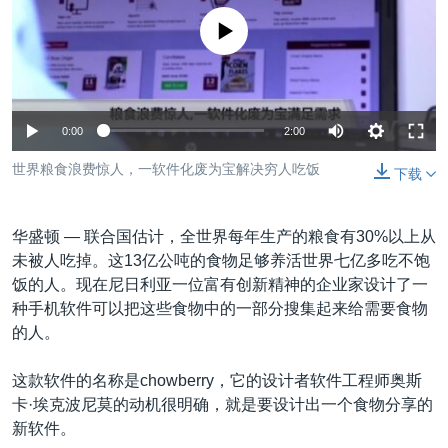
VOA视频
欧洲
科教·文娱·体健
白宫要闻
转
没有媒体可用资源
到
VOA今日焦点
非洲
军事
国会报道
检
中文广播
美洲
劳工
美中关系
索
全球议题
环境
美国建国250周年
关注我们
0:00
2:00
埃博拉疫情
世界粮食浪费惊人，一软件化废为宝解决穷人吃饭
下载
美国之音专访
重要讲话与声明
华盛顿 —
联合国估计，全世界每年生产的粮食有30%以上从
台海两岸关系
未被人吃掉。这13亿公吨的食物足够养活世界七亿多吃不饱
其他语言网站
饭的人。现在尼日利亚一位富有创新精神的企业家设计了一
南中国海争端
种手机软件可以把这些食物中的一部分搜集起来给需要食物
关注西藏
的人。
关注新疆
这款软件的名称是chowberry，它的设计者软件工程师奥斯
GEN Z 看美国
卡·埃克波尼莫的动机很明确，就是要设计出一个食物分享的
新软件。