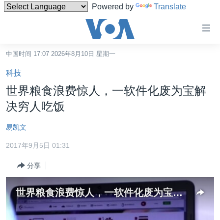
Powered by
Translate
无
障
碍
中国时间 17:07 2026年8月10日 星期一
主页
链
科技
接
美国
世界粮食浪费惊人，一软件化废为宝解
跳
中国
决穷人吃饭
转
台湾
到
易凯文
内
港澳
容
2017年9月5日 01:31
国际
跳
分享
转
分类新闻
最新国际新闻
到
美中关系
印太
经济·金融·贸易
导
世界粮食浪费惊人，一软件化废为宝解决穷人吃饭
航
热点专题
中东
人权·法律·宗教
跳