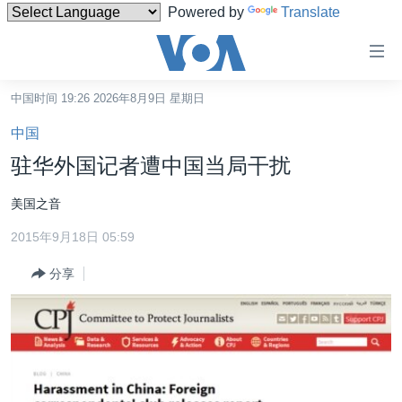
Powered by
Translate
无
障
碍
中国时间 19:26 2026年8月9日 星期日
主页
链
中国
接
美国
驻华外国记者遭中国当局干扰
跳
中国
转
美国之音
台湾
到
2015年9月18日 05:59
内
港澳
容
分享
国际
跳
转
分类新闻
最新国际新闻
到
美中关系
印太
经济·金融·贸易
导
航
热点专题
中东
人权·法律·宗教
跳