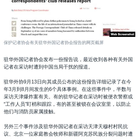
VOA视频
欧洲
科教·文娱·体健
白宫要闻
转
到
VOA今日焦点
非洲
军事
国会报道
检
中文广播
美洲
劳工
美中关系
索
全球议题
环境
美国建国250周年
关注我们
保护记者协会有关驻华外国记者协会报告的网页截屏
埃博拉疫情
美国之音专访
驻华外国记者协会发布一份报告说，最近收到各种有关外国
记者在采访时遭到中国当局干扰的报道。
重要讲话与声明
台海两岸关系
驻华外协9月13日向其成员公布的这份报告详细记录了在今
其他语言网站
年3月到8月间发生的6个具体事例。在这些事件中，半数与
南中国海争端
采访天津爆炸案有关。有的驻华记者在采访时被便衣警察或
关注西藏
“工作人员”盯梢和跟踪，有的甚至被锁在会议室里，以防止
他们与消防员家属接触。
关注新疆
GEN Z 看美国
另外三个事件涉及驻华外国记者在采访天津天穆村村民抗
议、北京一位家庭教会牧师和新疆阿克苏民族分裂问题时遭