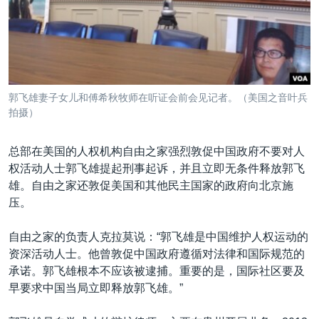
VOA视频
欧洲
科教·文娱·体健
白宫要闻
转
到
VOA今日焦点
非洲
军事
国会报道
检
中文广播
美洲
劳工
美中关系
索
全球议题
环境
美国建国250周年
关注我们
郭飞雄妻子女儿和傅希秋牧师在听证会前会见记者。（美国之音叶兵
埃博拉疫情
拍摄）
美国之音专访
总部在美国的人权机构自由之家强烈敦促中国政府不要对人
重要讲话与声明
权活动人士郭飞雄提起刑事起诉，并且立即无条件释放郭飞
台海两岸关系
雄。自由之家还敦促美国和其他民主国家的政府向北京施
其他语言网站
压。
南中国海争端
关注西藏
自由之家的负责人克拉莫说：“郭飞雄是中国维护人权运动的
资深活动人士。他曾敦促中国政府遵循对法律和国际规范的
关注新疆
承诺。郭飞雄根本不应该被逮捕。重要的是，国际社区要及
GEN Z 看美国
早要求中国当局立即释放郭飞雄。”