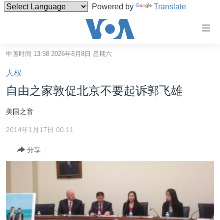
Powered by
Translate
无
障
碍
中国时间 13:58 2026年8月8日 星期六
主页
链
人权
接
美国
自由之家敦促北京不要起诉郭飞雄
跳
中国
转
美国之音
台湾
到
2014年1月17日 00:11
内
港澳
容
分享
国际
跳
转
分类新闻
最新国际新闻
到
美中关系
印太
经济·金融·贸易
导
航
热点专题
中东
人权·法律·宗教
跳