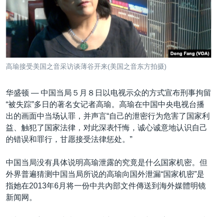
VOA视频
欧洲
科教·文娱·体健
白宫要闻
转
到
VOA今日焦点
非洲
军事
国会报道
检
中文广播
美洲
劳工
美中关系
索
全球议题
环境
美国建国250周年
关注我们
高瑜接受美国之音采访谈薄谷开来(美国之音东方拍摄)
埃博拉疫情
美国之音专访
华盛顿 —
中国当局５月８日以电视示众的方式宣布刑事拘留
“被失踪”多日的著名女记者高瑜。高瑜在中国中央电视台播
重要讲话与声明
出的画面中当场认罪，并声言“自己的泄密行为危害了国家利
台海两岸关系
益、触犯了国家法律，对此深表忏悔，诚心诚意地认识自己
其他语言网站
的错误和罪行，甘愿接受法律惩处。”
南中国海争端
关注西藏
中国当局没有具体说明高瑜泄露的究竟是什么国家机密。但
外界普遍猜测中国当局所说的高瑜向国外泄漏“国家机密”是
关注新疆
指她在2013年6月将一份中共內部文件傳送到海外媒體明镜
GEN Z 看美国
新闻网。