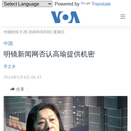
Powered by
Translate
无
障
碍
中国时间 0:28 2026年8月9日 星期日
主页
链
中国
接
美国
明镜新闻网否认高瑜提供机密
跳
中国
转
齐之丰
台湾
到
2014年5月9日 06:37
内
港澳
容
分享
国际
跳
转
分类新闻
最新国际新闻
到
美中关系
印太
经济·金融·贸易
导
航
热点专题
中东
人权·法律·宗教
跳