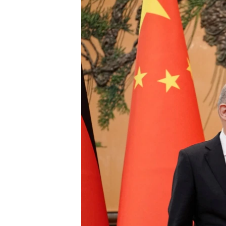
转
VOA今日焦点
非洲
军事
国会报道
到
检
中文广播
美洲
劳工
美中关系
索
全球议题
环境
美国建国250周年
埃博拉疫情
美国之音专访
重要讲话与声明
台海两岸关系
南中国海争端
关注西藏
关注新疆
GEN Z 看美国