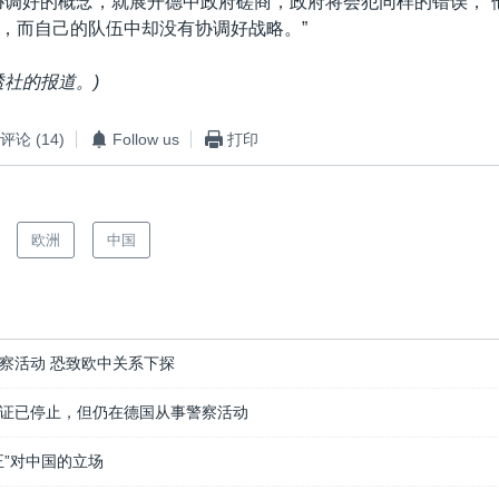
协调好的概念，就展开德中政府磋商，政府将会犯同样的错误，”
，而自己的队伍中却没有协调好战略。”
透社的报道。)
评论
(14)
Follow us
打印
欧洲
中国
察活动 恐致欧中关系下探
证已停止，但仍在德国从事警察活动
正”对中国的立场