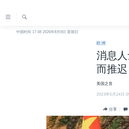
无
障
碍
检
中国时间 17:48 2026年8月9日 星期日
主页
索
链
欧洲
美国
接
消息人
中国
跳
转
台湾
而推迟
到
港澳
内
美国之音
容
国际
跳
2023年5月24日 09
分类新闻
最新国际新闻
转
到
美中关系
印太
经济·金融·贸易
分享
导
热点专题
中东
人权·法律·宗教
航
跳
VOA视频
欧洲
科教·文娱·体健
白宫要闻