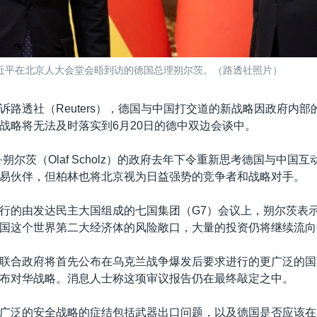
席习近平在北京人大会堂会晤到访的德国总理朔尔茨。（路透社照片）
诉路透社（Reuters），德国与中国打交道的新战略因政府内部
战略将无法及时落实到6月20日的德中双边会谈中。
朔尔茨（Olaf Scholz）的政府去年下令重新思考德国与中国
易伙伴，但柏林也将北京视为日益强势的竞争者和战略对手。
行的由发达民主大国组成的七国集团（G7）会议上，朔尔茨表
国这个世界第二大经济体的风险敞口，大量的投资仍将继续流向
联合政府将首先公布在乌克兰战争爆发后要求进行的更广泛的国
布对华战略。消息人士称这项审议报告仍在最终敲定之中。
广泛的安全战略的症结包括武器出口问题，以及德国是否应该在