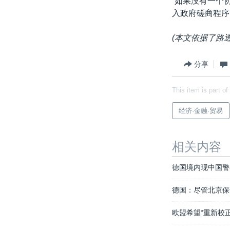
“如果没有一个
入政府磋商程序
(本文依据了路
分享
This item is part of
经济·金融·贸易
相关内容
德国境内现中国警
德国：尽管北京保
欧盟希望“重新校