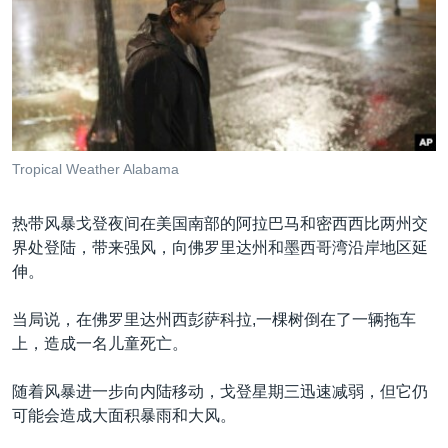
VOA视频
欧洲
科教·文娱·体健
白宫要闻
转
到
VOA今日焦点
非洲
军事
国会报道
检
中文广播
美洲
劳工
美中关系
索
全球议题
环境
美国建国250周年
关注我们
埃博拉疫情
Tropical Weather Alabama
美国之音专访
热带风暴戈登夜间在美国南部的阿拉巴马和密西西比两州交
重要讲话与声明
界处登陆，带来强风，向佛罗里达州和墨西哥湾沿岸地区延
台海两岸关系
其他语言网站
伸。
南中国海争端
当局说，在佛罗里达州西彭萨科拉,一棵树倒在了一辆拖车
关注西藏
上，造成一名儿童死亡。
关注新疆
随着风暴进一步向内陆移动，戈登星期三迅速减弱，但它仍
GEN Z 看美国
可能会造成大面积暴雨和大风。