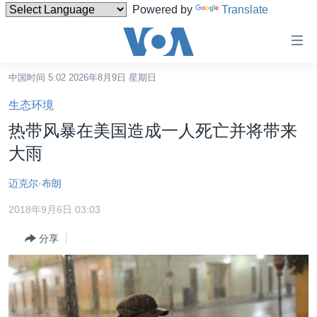
Powered by
Translate
无
障
碍
中国时间 5:02 2026年8月9日 星期日
主页
链
生态环境
接
美国
热带风暴在美国造成一人死亡并将带来
跳
中国
大雨
转
台湾
到
迈克尔·布朗
内
港澳
容
2018年9月6日 03:03
国际
跳
分享
转
分类新闻
最新国际新闻
到
美中关系
印太
经济·金融·贸易
导
航
热点专题
中东
人权·法律·宗教
跳