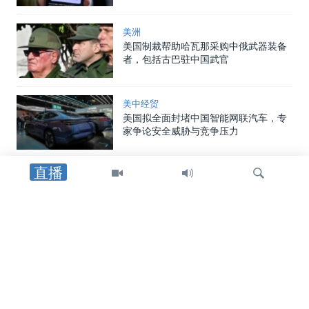
美洲
美国制裁帮助哈瓦那采购中俄武器装备
者，包括古巴驻中国武官
美中经贸
美国拟全面封堵中国智能网联汽车，专
家争论安全威胁与竞争压力
直播
中国
中国向两名海警追授荣誉称号，证实一
年前自家舰船相撞事件造成人员丧生
检
美中关系
索
在中国对美国宣布多项报复措施后，美
国国土安全部重申其制裁中国企业立场