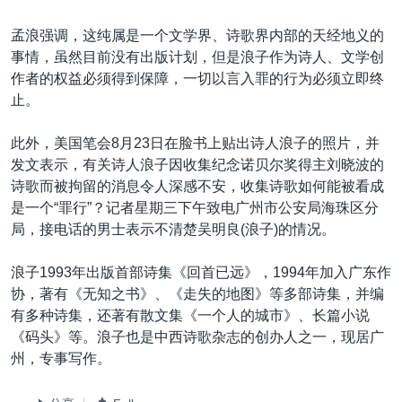
孟浪强调，这纯属是一个文学界、诗歌界内部的天经地义的
事情，虽然目前没有出版计划，但是浪子作为诗人、文学创
作者的权益必须得到保障，一切以言入罪的行为必须立即终
止。
此外，美国笔会8月23日在脸书上贴出诗人浪子的照片，并
发文表示，有关诗人浪子因收集纪念诺贝尔奖得主刘晓波的
诗歌而被拘留的消息令人深感不安，收集诗歌如何能被看成
是一个“罪行”？记者星期三下午致电广州市公安局海珠区分
局，接电话的男士表示不清楚吴明良(浪子)的情况。
浪子1993年出版首部诗集《回首已远》，1994年加入广东作
协，著有《无知之书》、《走失的地图》等多部诗集，并编
有多种诗集，还著有散文集《一个人的城市》、长篇小说
《码头》等。浪子也是中西诗歌杂志的创办人之一，现居广
州，专事写作。