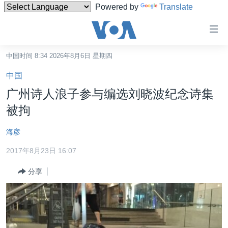
Powered by
Translate
无
障
碍
中国时间 8:34 2026年8月6日 星期四
主页
链
中国
接
美国
广州诗人浪子参与编选刘晓波纪念诗集
跳
中国
被拘
转
台湾
到
海彦
内
港澳
容
2017年8月23日 16:07
国际
跳
分享
转
分类新闻
最新国际新闻
到
美中关系
印太
经济·金融·贸易
导
航
热点专题
中东
人权·法律·宗教
跳