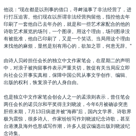
他说：“现在都是以刑事的借口，寻衅滋事了非法经营了，进
行打压迫害。他们现在以所谓非法经营拘留他，指控他去年
印刷了一套他自己去年办的，就是和一些艺术家配合的他的
诗歌艺术展览的场刊，一个图录。用这个理由，场刊图录没
有被批准，他自己印刷了，又是一个笑话。当局用这个理由
来找他的麻烦，显然是别有用心的，欲加之罪，何患无辞。”
由诗人贝岭担任会长的独立中文作家笔会，在星期二的声明
中，对浪子被拘留事件表示严重关切，敦促有关当局应立即
向社会公开事实真相，保障中国公民从事文学创作、编辑、
出版的权利，恢复浪子的人身自由。
也是独立中文作家笔会创会人之一的孟浪则表示，曾任笔会
两任会长的诺贝尔和平奖得主刘晓波，今年6月被确诊突患
肝癌末期，7月13日病逝并被“海葬”后，国内文学界、诗歌界
极为震惊，很多诗人、作家纷纷写作刘晓波纪念诗歌，甚至
台港澳及海外也形成写作潮，许多人提议编选出版刘晓波纪
念诗集。