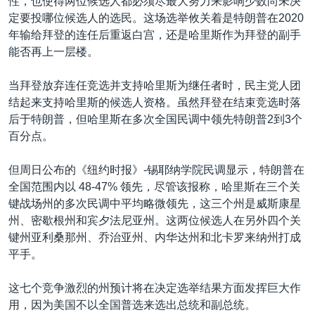
性，也使得两位候选人都必须尽最大努力来影响少数尚未决
定要投哪位候选人的选民。这场选举攸关着是特朗普在2020
年输给拜登的连任后重返白宫，还是哈里斯作为拜登的副手
能否再上一层楼。
当拜登放弃连任竞选并支持哈里斯为继任者时，民主党人团
结起来支持哈里斯的候选人资格。虽然拜登在结束竞选时落
后于特朗普，但哈里斯在多次全国民调中领先特朗普2到3个
百分点。
但周日公布的《纽约时报》-锡耶纳学院民调显示，特朗普在
全国范围内以 48-47% 领先，尽管该报称，哈里斯在三个关
键战场州的多次民调中平均略微领先，这三个州是威斯康星
州、密歇根州和宾夕法尼亚州。这两位候选人在另外四个关
键州亚利桑那州、乔治亚州、内华达州和北卡罗来纳州打成
平手。
这七个竞争激烈的州预计将在决定选举结果方面发挥巨大作
用，因为美国不以全国普选来选出总统和副总统。