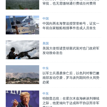
审批，也无需缴纳通行费或任何费用
中国
中国向两名海警追授荣誉称号，证实一
年前自家舰船相撞事件造成人员丧生
美国
美国大使馆谴责胡塞武装对也门政府军
发动致命攻击
中东
以军士兵遇袭身亡后，以色列对黎巴嫩
南部发动空袭，罗马谈判期间停火局势
趋紧
中东
特朗普总统：在霍尔木兹海峡谈判继续
之际，他更倾向于达成和平协议而非军