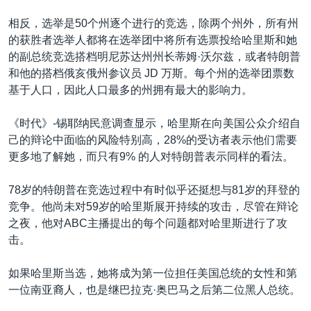
相反，选举是50个州逐个进行的竞选，除两个州外，所有州
的获胜者选举人都将在选举团中将所有选票投给哈里斯和她
的副总统竞选搭档明尼苏达州州长蒂姆·沃尔兹，或者特朗普
和他的搭档俄亥俄州参议员 JD 万斯。每个州的选举团票数
基于人口，因此人口最多的州拥有最大的影响力。
《时代》-锡耶纳民意调查显示，哈里斯在向美国公众介绍自
己的辩论中面临的风险特别高，28%的受访者表示他们需要
更多地了解她，而只有9% 的人对特朗普表示同样的看法。
78岁的特朗普在竞选过程中有时似乎还挺想与81岁的拜登的
竞争。他尚未对59岁的哈里斯展开持续的攻击，尽管在辩论
之夜，他对ABC主播提出的每个问题都对哈里斯进行了攻
击。
如果哈里斯当选，她将成为第一位担任美国总统的女性和第
一位南亚裔人，也是继巴拉克·奥巴马之后第二位黑人总统。