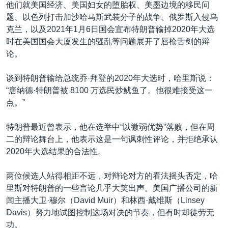
他们就美国经济、美国妇女的堕胎权、美墨边境的移民问
题、以色列打击加沙哈马斯武装分子的战争、俄罗斯入侵乌
克兰，以及2021年1月6日国会宣布特朗普输掉2020年大选
时在美国国会大厦发生的骚乱等问题展开了唇枪舌剑的辩
论。
谈到特朗普输给总统乔·拜登的2020年大选时，哈里斯说：
“唐纳德·特朗普被 8100 万选民炒鱿鱼了。他很难接受这一
点。”
特朗普最近曾表示，他在选举中“以微弱优势”落败，但在周
二的辩论舞台上，他表示这是一句讽刺性评论，并拒绝承认
2020年大选结果的合法性。
两位候选人站得相距不远，对辩论对方的看法摇头否定，哈
里斯对特朗普的一些言论几乎大笑出声。美国广播公司的新
闻主播大卫·穆尔（David Muir）和林西·戴维斯（Linsey
Davis）努力地试图控制这场对决的节奏，但有时却徒劳无
功。