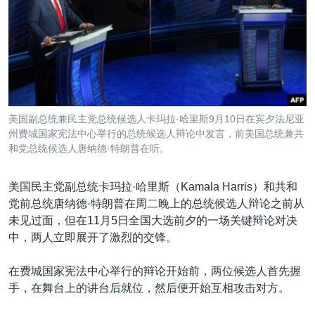
VOA视频
欧洲
科教·文娱·体健
白宫要闻
转
到
VOA今日焦点
非洲
军事
国会报道
检
中文广播
美洲
劳工
美中关系
索
全球议题
环境
美国建国250周年
关注我们
埃博拉疫情
美国副总统兼民主党总统候选人卡玛拉·哈里斯9月10日在宾夕法尼亚
美国之音专访
州费城国家宪法中心举行的总统候选人辩论中发言，前美国总统兼共
和党总统候选人唐纳德·特朗普在听。
重要讲话与声明
台海两岸关系
美国民主党副总统卡玛拉·哈里斯（Kamala Harris）和共和
其他语言网站
党前总统唐纳德·特朗普在周二晚上的总统候选人辩论之前从
南中国海争端
未见过面，但在11月5日全国大选前夕的一场关键辩论对决
关注西藏
中，两人立即展开了激烈的交锋。
关注新疆
在费城国家宪法中心举行的辩论开始前，两位候选人首先握
GEN Z 看美国
手，在舞台上的讲台后就位，然后便开始互相攻击对方。