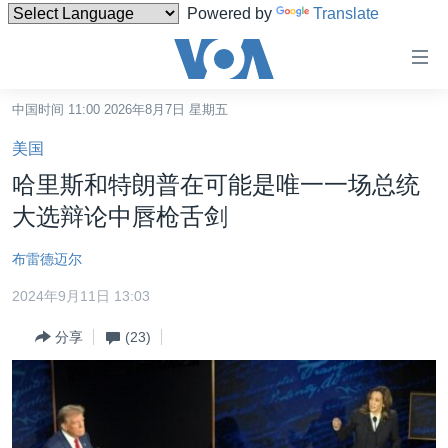
Powered by
Translate
无
障
碍
中国时间 11:00 2026年8月7日 星期五
主页
链
美国
接
美国
哈里斯和特朗普在可能是唯一一场总统
跳
中国
大选辩论中唇枪舌剑
转
台湾
到
布雷德迈尔
内
港澳
容
2024年9月11日 13:03
国际
跳
分享
(23)
转
分类新闻
最新国际新闻
到
美中关系
印太
经济·金融·贸易
导
航
热点专题
中东
人权·法律·宗教
跳