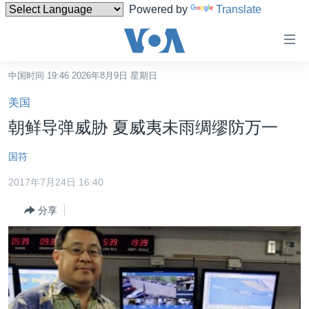
Powered by
Translate
无
障
碍
中国时间 19:46 2026年8月9日 星期日
主页
链
美国
接
美国
朝鲜导弹威胁 夏威夷未雨绸缪防万一
跳
中国
转
国符
台湾
到
2017年7月24日 16:40
内
港澳
容
分享
国际
跳
转
分类新闻
最新国际新闻
到
美中关系
印太
经济·金融·贸易
导
航
热点专题
中东
人权·法律·宗教
跳