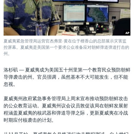
VOA视频
欧洲
科教·文娱·体健
白宫要闻
转
到
VOA今日焦点
非洲
军事
国会报道
检
中文广播
美洲
劳工
美中关系
索
全球议题
环境
美国建国250周年
关注我们
夏威夷紧急管理局运营官杰弗里·黄在位于檀香山的总部展示灾害监
埃博拉疫情
控屏幕。夏威夷是美国第一个要求公众准备应对朝鲜弹道弹道打击的
州。
美国之音专访
重要讲话与声明
洛杉矶 —
夏威夷成为美国五十州里第一个教育民众预防朝鲜
导弹袭击的州。官员强调，虽然基本不大可能发生，但不能
台海两岸关系
其他语言网站
忽视。
南中国海争端
夏威夷州政府紧急事务管理局上周末宣布推动预防朝鲜攻击
关注西藏
的公众教育运动。夏威夷州议会议员敦促该局在朝鲜发展射
关注新疆
程涵盖夏威夷的核武器和弹道导弹之际，更新夏威夷在冷战
时期应付核袭击的计划。
GEN Z 看美国