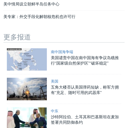
美中情局设立朝鲜半岛任务中心
美专家：外交手段化解朝核危机也许可行
更多报道
南中国海争端
美国谴责中国在南中国海有争议岛礁推
行“国家级自然保护区”“破坏稳定”
美国
五角大楼否认美国弹药短缺，称军方拥
有“充足、随时可用的武器库”
中东
沙特阿拉伯、土耳其和巴基斯坦在麦加
签署共同防御条约