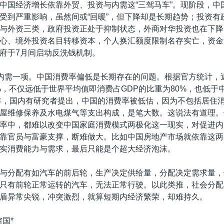
中国经济增长依靠外贸、投资与内需这“三驾马车”。现阶段，中
受到严重影响，虽然间或“回暖”，但下降却是长期趋势；投资有
与外资三类，政府投资正处于抑制状态，外商对华投资也在下降
心、境外投资名目转移资本，个人换汇额度限制名存实亡，资金
府于7月间启动反洗钱机制。
剩内需一项。中国消费率偏低是长期存在的问题。根据官方统计，
8%，不仅远低于世界平均值即消费占GDP的比重为80%，也低于中
3年，国内有研究者提出，中国的消费率被低估，因为不包括居住
屋维修保养及水电煤气等支出构成，是笔大数。这说法有道理。
率中，都难以改变中国家庭消费模式两极化这一现实，对促进内
靠官员与富豪支撑，断难做大。比如中国房地产市场就依靠这两
实消费能力与需求，最后只能是个超大经济泡沫。
与分配有如汽车的前后轮，生产决定供给量，分配决定需求量，
只有前轮正常运转的汽车，无法正常行驶。以此类推，社会分配
盾异常尖锐，冲突激烈，就算短期内经济繁荣，却难持久。
国*