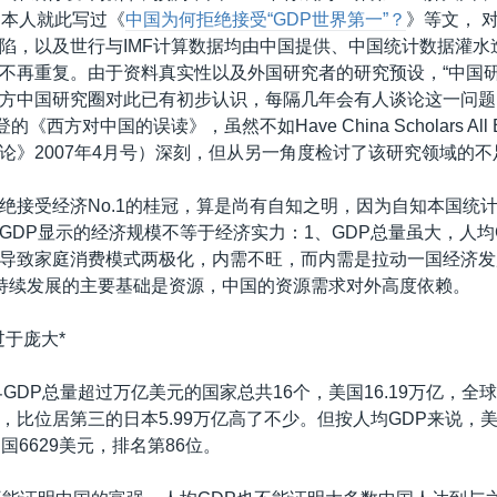
冠。本人就此写过《
中国为何拒绝接受“GDP世界第一”？
》等文， 
陷，以及世行与IMF计算数据均由中国提供、中国统计数据灌水
不再重复。由于资料真实性以及外国研究者的研究预设，“中国研
方中国研究圈对此已有初步认识，每隔几年会有人谈论这一问题
《西方对中国的误读》，虽然不如Have China Scholars All Be
论》2007年4月号）深刻，但从另一角度检讨了该研究领域的不
绝接受经济No.1的桂冠，算是尚有自知之明，因为自知本国统
GDP显示的经济规模不等于经济实力：1、GDP总量虽大，人均
导致家庭消费模式两极化，内需不旺，而内需是拉动一国经济发
持续发展的主要基础是资源，中国的资源需求对外高度依赖。
过于庞大*
界GDP总量超过万亿美元的国家总共16个，美国16.19万亿，全
，比位居第三的日本5.99万亿高了不少。但按人均GDP来说，美国
国6629美元，排名第86位。