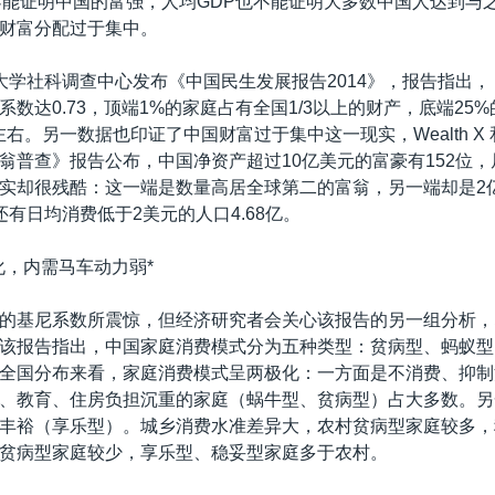
不能证明中国的富强，人均GDP也不能证明大多数中国人达到与
财富分配过于集中。
大学社科调查中心发布《中国民生发展报告2014》，报告指出， 2
系数达0.73，顶端1%的家庭占有全国1/3以上的财产，底端25
右。另一数据也印证了中国财富过于集中这一现实，Wealth X 和
翁普查》报告公布，中国净资产超过10亿美元的富豪有152位
实却很残酷：这一端是数量高居全球第二的富翁，另一端却是2
还有日均消费低于2美元的人口4.68亿。
化，内需马车动力弱*
的基尼系数所震惊，但经济研究者会关心该报告的另一组分析，
该报告指出，中国家庭消费模式分为五种类型：贫病型、蚂蚁型
全国分布来看，家庭消费模式呈两极化：一方面是不消费、抑制
、教育、住房负担沉重的家庭（蜗牛型、贫病型）占大多数。另
丰裕（享乐型）。城乡消费水准差异大，农村贫病型家庭较多，
贫病型家庭较少，享乐型、稳妥型家庭多于农村。