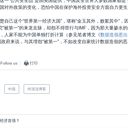
这一“公共安全品”是由美国提供，中国及全世界大多数国家都是“
国对外政策的变化，恐怕中国在保护海外投资安全方面自力更生
楚自己这个“世界第一经济大国”，堪称“金玉其外，败絮其中”，
查究“被第一”的来龙去脉，却怨不得世行与IMF，因为那大量掺水
，人家不能为中国单独打折计算（参见笔者博文《
数据造假惹出
国政府来说，与其埋怨“被第一”，不如改变自家统计数据造假的恶
Follow us
打印
中国
何清涟博客
经济首强？