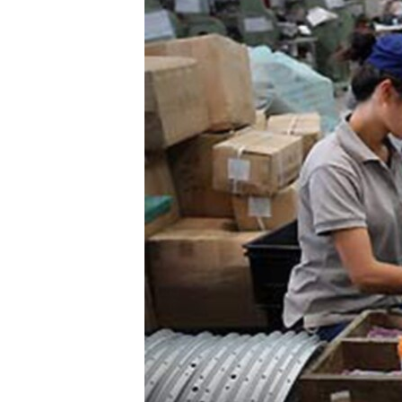
转
VOA今日焦点
非洲
军事
国会报道
到
检
中文广播
美洲
劳工
美中关系
索
全球议题
环境
美国建国250周年
埃博拉疫情
美国之音专访
重要讲话与声明
台海两岸关系
南中国海争端
关注西藏
关注新疆
GEN Z 看美国