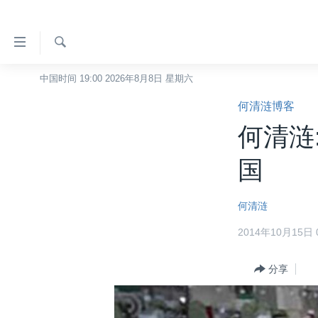
无
障
碍
检
中国时间 19:00 2026年8月8日 星期六
主页
索
链
何清涟博客
美国
接
何清涟
中国
跳
转
台湾
国
到
港澳
内
何清涟
容
国际
跳
2014年10月15日 0
分类新闻
最新国际新闻
转
到
美中关系
印太
经济·金融·贸易
分享
导
热点专题
中东
人权·法律·宗教
航
跳
VOA视频
欧洲
科教·文娱·体健
白宫要闻