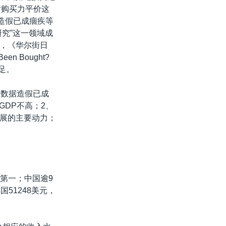
对购买力平价这
造假已成痼疾等
究”这一领域成
，《华尔街日
en Bought?
足。
计数据造假已成
GDP不高；2、
展的主要动力；
球第一；中国逾9
51248美元，