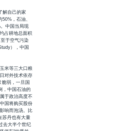
了解自己的家
50%，石油、
%。中国当局现
，约占耕地总面积
。至于空气污染
 Study），中国
和玉米等三大口粮
美日对外技术依存
常脆弱，一旦国
例，中国石油的
均属于政治高度不
中国将购买股份
影响而泡汤。比
国在苏丹也有大量
过去大半个世纪