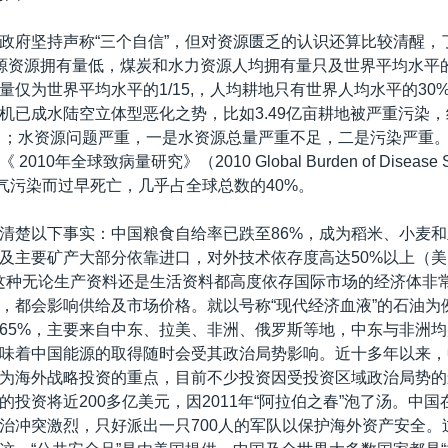
政府坚持声称“三个自信”，但对资源匮乏的认识还算比较清醒，
源资源拥有量低，煤炭和水力资源人均拥有量只及世界平均水平的
量仅为世界平均水平的1/15,，人均耕地只有世界人均水平的30
机已成水陆空立体型恶化之势，比如3.49亿亩耕地被严重污染
.4%）；水资源问题严重，一是水资源总量严重不足，二是污染严重
010年全球致病量研究》（2010 Global Burden of Disease
空气污染而过早死亡，几乎占全球总数的40%。
清楚以下事实：中国粮食自给率已跌至86%，成为稻米、小麦
及主要矿产大部分依靠进口，对外技术依存度高达50%以上（
这种无论生产资料还是生活资料都高度依存国际市场的经济体非
，都会影响供给及市场价格。就以号称“现代经济血液”的石油为
65%，主要来自中东、拉美、非洲、俄罗斯等地，中东与非洲
味着中国能源的取得随时会受其政治局势影响。近十多年以来，
为海外战略投资的重点，目前不少投资因受投资区域政治局势的
的投资将近200多亿美元，因2011年“阿拉伯之春”泡了汤。中
治冲突激烈，只好派出一只700人的军队以保护海外资产安全。