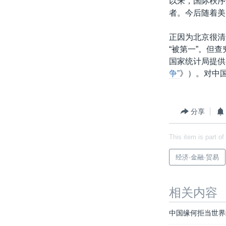
以来，国际秩序
者。今后随着美
正因为北京很清
“被第一”。但
国家统计局提供
争”
》）。对中
分享
This item is part of
经济·金融·贸易
相关内容
中国缘何拒当世界