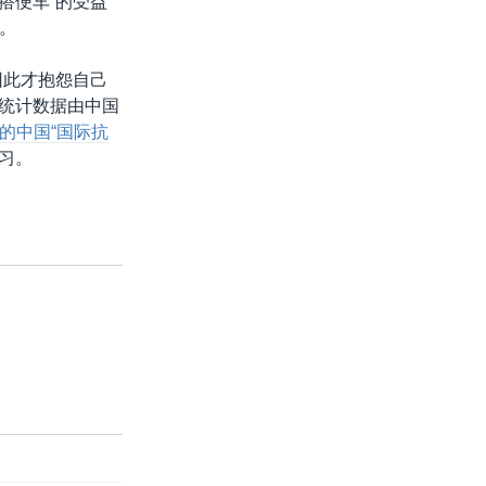
搭便车”的受益
。
因此才抱怨自己
的统计数据由中国
的中国“国际抗
习。