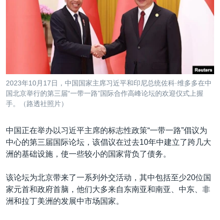
VOA视频
欧洲
科教·文娱·体健
白宫要闻
转
到
VOA今日焦点
非洲
军事
国会报道
检
中文广播
美洲
劳工
美中关系
索
全球议题
环境
美国建国250周年
关注我们
埃博拉疫情
2023年10月17日，中国国家主席习近平和印尼总统佐科·维多多在中
美国之音专访
国北京举行的第三届“一带一路”国际合作高峰论坛的欢迎仪式上握
手。（路透社照片）
重要讲话与声明
台海两岸关系
中国正在举办以习近平主席的标志性政策“一带一路”倡议为
其他语言网站
中心的第三届国际论坛，该倡议在过去10年中建立了跨几大
南中国海争端
洲的基础设施，使一些较小的国家背负了债务。
关注西藏
该论坛为北京带来了一系列外交活动，其中包括至少20位国
关注新疆
家元首和政府首脑，他们大多来自东南亚和南亚、中东、非
GEN Z 看美国
洲和拉丁美洲的发展中市场国家。