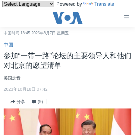
Powered by
Translate
无
障
碍
中国时间 18:45 2026年8月7日 星期五
主页
链
中国
接
美国
参加“一带一路”论坛的主要领导人和他们
跳
中国
对北京的愿望清单
转
台湾
到
美国之音
内
港澳
容
2023年10月18日 07:42
国际
跳
分享
(9)
转
分类新闻
最新国际新闻
到
美中关系
印太
经济·金融·贸易
导
航
热点专题
中东
人权·法律·宗教
跳