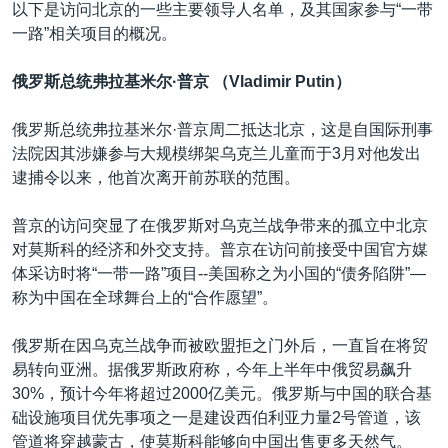
以下是访问北京的一些主要领导人名单，及其国家参与“一带
一路”相关项目的概况。
俄罗斯总统弗拉基米尔·普京 （Vladimir Putin）
俄罗斯总统弗拉基米尔·普京周二抵达北京，这是自国际刑事
法院因其涉嫌参与大规模绑架乌克兰儿童而于3月对他发出
逮捕令以来，他首次离开前苏联的范围。
普京的访问突显了在俄罗斯对乌克兰战争带来的孤立中北京
对莫斯科的经济和外交支持。普京在访问前接受中国官方媒
体采访时将“一带一路”项目--美国称之为小国的“债务陷阱”—
称为中国在全球舞台上的“合作愿望”。
俄罗斯在因乌克兰战争而被欧盟拒之门外后，一直旨在将贸
易转向亚洲。据俄罗斯政府称，今年上半年中俄贸易飙升
30%，预计今年将超过2000亿美元。俄罗斯与中国的联合基
础设施项目优先事项之一是建设西伯利亚力量2号管道，该
管道将穿越蒙古，使莫斯科能够向中国出售更多天然气。