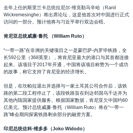
去年上任的斯里兰卡总统拉尼尔·维克勒马辛哈（Ranil
Wickremesinghe）将出席论坛，这是他首次对中国进行正式
访问的一部分。预计他将与习近平举行双边会晤。
肯尼亚总统威廉·鲁托 （William Ruto）
“一带一路”在非洲的关键项目之一是蒙巴萨-内罗毕铁路，全
长592公里（368英里），将肯尼亚最大的港口与其首都连接
起来。该项目于2017年开通，中国将该项目称赞为一个成功
的故事，称它支持了肯尼亚的经济增长。
但是，在坎帕拉退出并选择与一家土耳其公司合作后，该铁
路的第二段工程停止了，该段铁路旨在到达邻国乌干达并为
其他内陆国家提供服务。根据国家数据，肯尼亚欠中国约60
亿美元。预计总统威廉·鲁托（William Ruto）将在“一带一
路”峰会期间探索铁路剩余部分的融资方案。
印尼总统佐科·维多多（Joko Widodo）