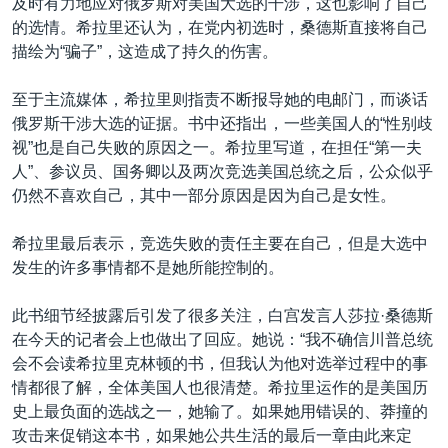
及时有力地应对俄罗斯对美国大选的干涉，这也影响了自己
的选情。希拉里还认为，在党内初选时，桑德斯直接将自己
描绘为“骗子”，这造成了持久的伤害。
至于主流媒体，希拉里则指责不断报导她的电邮门，而谈话
俄罗斯干涉大选的证据。书中还指出，一些美国人的“性别歧
视”也是自己失败的原因之一。希拉里写道，在担任“第一夫
人”、参议员、国务卿以及两次竞选美国总统之后，公众似乎
仍然不喜欢自己，其中一部分原因是因为自己是女性。
希拉里最后表示，竞选失败的责任主要在自己，但是大选中
发生的许多事情都不是她所能控制的。
此书细节经披露后引发了很多关注，白宫发言人莎拉·桑德斯
在今天的记者会上也做出了回应。她说：“我不确信川普总统
会不会读希拉里克林顿的书，但我认为他对选举过程中的事
情都很了解，全体美国人也很清楚。希拉里运作的是美国历
史上最负面的选战之一，她输了。如果她用错误的、莽撞的
攻击来促销这本书，如果她公共生活的最后一章由此来定