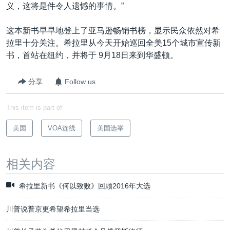
义，这将是件令人遗憾的事情。”
这本新书早早地登上了亚马逊畅销书榜，显示民众依然对希
拉里十分关注。希拉里从今天开始巡回全美15个城市宣传新
书，首站在纽约，并将于 9月18日来到华盛顿。
分享
Follow us
This item is part of
美国
VOA连线
美国选举
相关内容
希拉里新书《何以致败》回顾2016年大选
川普说普京更希望希拉里当选