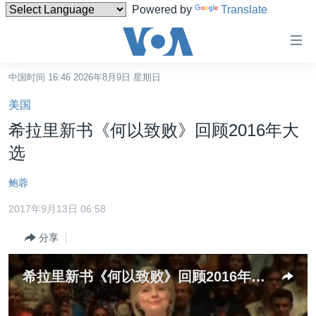
Powered by
Translate
无
障
碍
中国时间 16:46 2026年8月9日 星期日
主页
链
美国
接
美国
希拉里新书《何以致败》回顾2016年大
跳
中国
选
转
台湾
到
鲍蓉
内
港澳
容
2017年9月13日 06:58
国际
跳
分享
转
分类新闻
最新国际新闻
到
美中关系
印太
经济·金融·贸易
导
希拉里新书《何以致败》回顾2016年大选
航
热点专题
中东
人权·法律·宗教
跳