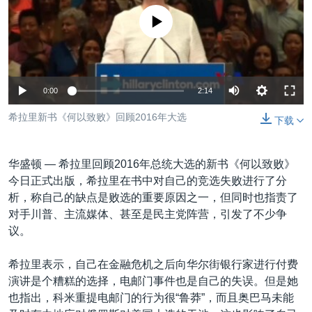
VOA视频
欧洲
科教·文娱·体健
白宫要闻
转
没有媒体可用资源
到
VOA今日焦点
非洲
军事
国会报道
检
中文广播
美洲
劳工
美中关系
索
全球议题
环境
美国建国250周年
关注我们
0:00
2:14
埃博拉疫情
希拉里新书《何以致败》回顾2016年大选
下载
美国之音专访
重要讲话与声明
华盛顿 —
希拉里回顾2016年总统大选的新书《何以致败》
台海两岸关系
今日正式出版，希拉里在书中对自己的竞选失败进行了分
其他语言网站
析，称自己的缺点是败选的重要原因之一，但同时也指责了
南中国海争端
对手川普、主流媒体、甚至是民主党阵营，引发了不少争
关注西藏
议。
关注新疆
希拉里表示，自己在金融危机之后向华尔街银行家进行付费
GEN Z 看美国
演讲是个糟糕的选择，电邮门事件也是自己的失误。但是她
也指出，科米重提电邮门的行为很“鲁莽”，而且奥巴马未能