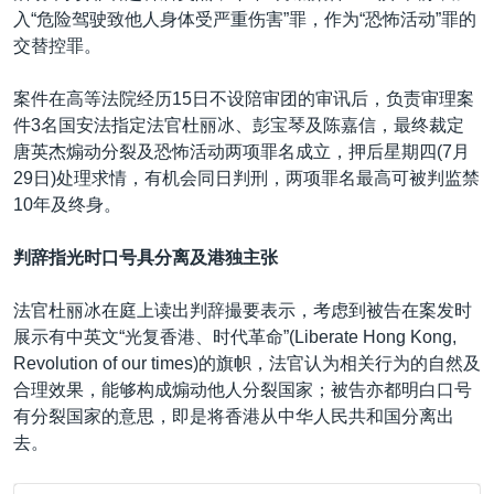
入“危险驾驶致他人身体受严重伤害”罪，作为“恐怖活动”罪的
交替控罪。
案件在高等法院经历15日不设陪审团的审讯后，负责审理案
件3名国安法指定法官杜丽冰、彭宝琴及陈嘉信，最终裁定
唐英杰煽动分裂及恐怖活动两项罪名成立，押后星期四(7月
29日)处理求情，有机会同日判刑，两项罪名最高可被判监禁
10年及终身。
判辞指光时口号具分离及港独主张
法官杜丽冰在庭上读出判辞撮要表示，考虑到被告在案发时
展示有中英文“光复香港、时代革命”(Liberate Hong Kong,
Revolution of our times)的旗帜，法官认为相关行为的自然及
合理效果，能够构成煽动他人分裂国家；被告亦都明白口号
有分裂国家的意思，即是将香港从中华人民共和国分离出
去。