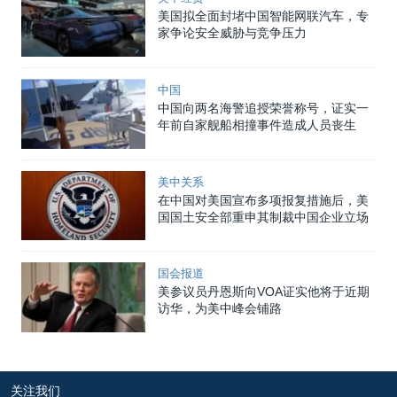
美国拟全面封堵中国智能网联汽车，专
家争论安全威胁与竞争压力
中国
中国向两名海警追授荣誉称号，证实一
年前自家舰船相撞事件造成人员丧生
美中关系
在中国对美国宣布多项报复措施后，美
国国土安全部重申其制裁中国企业立场
国会报道
美参议员丹恩斯向VOA证实他将于近期
访华，为美中峰会铺路
关注我们