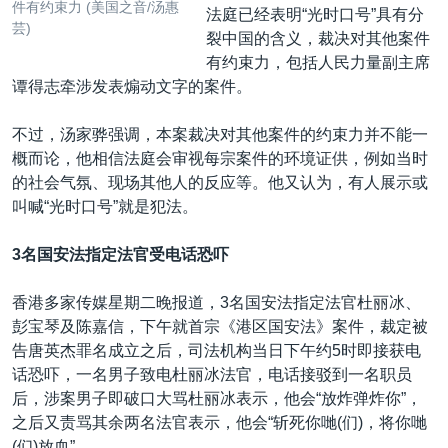
件有约束力 (美国之音/汤惠
法庭已经表明“光时口号”具有分
芸)
裂中国的含义，裁决对其他案件
有约束力，包括人民力量副主席
谭得志牵涉发表煽动文字的案件。
不过，汤家骅强调，本案裁决对其他案件的约束力并不能一
概而论，他相信法庭会审视每宗案件的环境证供，例如当时
的社会气氛、现场其他人的反应等。他又认为，有人展示或
叫喊“光时口号”就是犯法。
3名国安法指定法官受电话恐吓
香港多家传媒星期二晚报道，3名国安法指定法官杜丽冰、
彭宝琴及陈嘉信，下午就首宗《港区国安法》案件，裁定被
告唐英杰罪名成立之后，司法机构当日下午约5时即接获电
话恐吓，一名男子致电杜丽冰法官，电话接驳到一名职员
后，涉案男子即破口大骂杜丽冰表示，他会“放炸弹炸你”，
之后又责骂其余两名法官表示，他会“斩死你哋(们)，将你哋
(们)放血”。