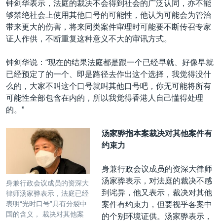
钟剑华表示，法庭的裁决不会得到社会的广泛认同，亦不能
够禁绝社会上使用其他口号的可能性，他认为可能会为管治
带来更大的伤害，将来同类案件审理时可能要不断传召专家
证人作供，不断重复这种意义不大的审讯方式。
钟剑华说：“现在的结果法庭都是跟一个已经早就、好像早就
已经预定了的一个、即是路径去作出这个选择，我觉得没什
么的，大家不叫这个口号就叫其他口号吧，你无可能将所有
可能性全部包含在内的，所以我觉得香港人自己懂得处理
的。”
汤家骅指本案裁决对其他案件有
约束力
身兼行政会议成员的资深大律师
汤家骅表示，对法庭的裁决不感
身兼行政会议成员的资深大
到诧异，他又表示，裁决对其他
律师汤家骅表示，法庭已经
表明“光时口号”具有分裂中
案件有约束力，但要视乎各案中
国的含义， 裁决对其他案
的个别环境证供。汤家骅表示，