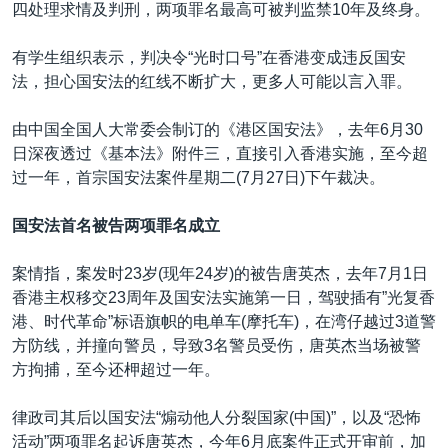
四处理求情及判刑，两项罪名最高可被判监禁10年及终身。
有学生组织表示，判决令“光时口号”在香港变成违反国安
法，担心国安法的红线不断扩大，更多人可能以言入罪。
由中国全国人大常委会制订的《港区国安法》，去年6月30
日深夜透过《基本法》附件三，直接引入香港实施，至今超
过一年，首宗国安法案件星期二(7月27日)下午裁决。
国安法首名被告两项罪名成立
案情指，案发时23岁(现年24岁)的被告唐英杰，去年7月1日
香港主权移交23周年及国安法实施第一日，驾驶插有”光复香
港、时代革命”标语旗帜的电单车(摩托车)，在湾仔越过3道警
方防线，并撞向警员，导致3名警员受伤，唐英杰当场被警
方拘捕，至今还柙超过一年。
律政司其后以国安法“煽动他人分裂国家(中国)”，以及“恐怖
活动”两项罪名起诉唐英杰，今年6月底案件正式开审前，加