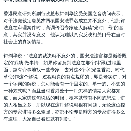
香港民意研究所副行政总裁钟剑华接受美国之音访问表示，
对于法庭裁定唐英杰两项国安法罪名成立并不意外，他批评
法庭在审理案件时，高调传召专家证人解读“光时口号”的含
意，其实并没有意义，他认为难以真实反映相关口号在当时
社会上的真实情绪。
钟剑华说：“法庭的裁决就不意外的，国安法法官都是循着既
定的‘戏轨’做事情，如果你留意到法庭在那个(审讯)过程里
面，煞有介事地找一些专家，去对这8个字(光复香港、时代
革命)作这个解说，过程就真的有点荒谬的，即是老实讲，对
一个字词的解说，怎可能会有一个固定的、单一的、不变的
一种方式呢﹖而且当时香港处于一种怎样的情绪大家都知
道，而大家讲这句说话的时候，根本就带有不同的想法，讲
的人相当之多，所以现在这种解说就很有问题，无论这位控
方的专家讲得多么牵强，亦都不论即是辩方的专家讲得多么
有道理，大家自己看过就有判断。”