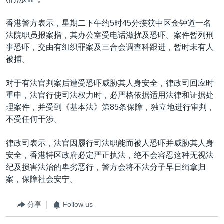
香港警方表示，星期二下午约5时45分接获中区金钟道一名
法院职员报案指，其办公室受电话滋扰及恐吓。案件暂列刑
事恐吓，交由有组织罪案及三合会调查科跟进，暂时未有人
被捕。
对于有法官判案后遭受恐吓威胁其人身安全，律政司回应时
重申，法官行使司法权力时，必严格依据适用法律和证据处
理案件，并受到《基本法》第85条保障，独立地进行审判，
不受任何干涉。
律政司表示，法官因履行司法职能而被人恐吓并威胁其人身
安全，香港特区政府必定严正执法，绝不会容忍这种无视法
纪及损害法治的卑劣恶行，警方会将不法分子早日缉拿归
案，保障社会安宁。
分享
Follow us