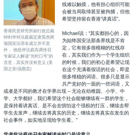
线难以触摸，他有担心组织可能
会被当局取缔甚至被拘捕，但他
希望坚持留在香港“讲真话”。
香港民意研究所副行政总裁
Michael说：“其实都担心的，因
钟剑华对法庭裁定唐英杰两
为始终国安法那条界线是不肯
项国安法罪名成立并不意
定，它有很多很模糊的红线存
外， 他批评法庭高调传召
在，其实我们作为一个学生组织
专家证人解读“光时口号”的
的时候，我们的初心是希望让现
含意，其实并没有意义 (美
国之音/汤惠芸)
在这个充满着假话的社会，即是
很多维稳的词语、很多只是显示
共产党好的一面的一些词语，又
或者是不同的教才在学界出现 -- 无论在幼稚园、小学、中
学、大学都好，我们希望这个社会能够继续有一群的学生，
是保持着讲真话、是不会去惧怕这个强权的打压，继续去帮
学生去发声，继续去将真实的历史，继续去将真实在发生的
社会事件，如实地呈现给学生看。”
学者批法庭传召专家解读光时口号没意义