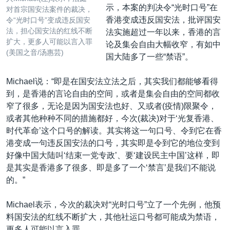
示，本案的判决令“光时口号”在
对首宗国安法案件的裁决，
香港变成违反国安法，批评国安
令“光时口号”变成违反国安
法，担心国安法的红线不断
法实施超过一年以来，香港的言
扩大，更多人可能以言入罪
论及集会自由大幅收窄，有如中
(美国之音/汤惠芸)
国大陆多了一些“禁语”。
Michael说：“即是在国安法立法之后，其实我们都能够看得
到，是香港的言论自由的空间，或者是集会自由的空间都收
窄了很多，无论是因为国安法也好、又或者(疫情)限聚令，
或者其他种种不同的措施都好，今次(裁决)对于‘光复香港、
时代革命’这个口号的解读。其实将这一句口号、令到它在香
港变成一句违反国安法的口号，其实即是令到它的地位变到
好像中国大陆叫‘结束一党专政’、要‘建设民主中国’这样，即
是其实是香港多了很多、即是多了一个‘禁言’是我们不能说
的。”
Michael表示，今次的裁决对“光时口号”立了一个先例，他预
料国安法的红线不断扩大，其他社运口号都可能成为禁语，
更多人可能以言入罪。