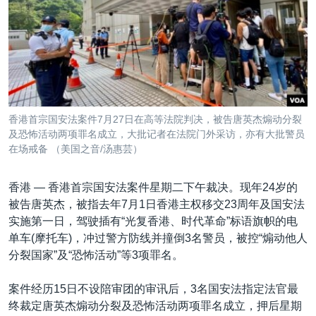
VOA视频
欧洲
科教·文娱·体健
白宫要闻
转
到
VOA今日焦点
非洲
军事
国会报道
检
中文广播
美洲
劳工
美中关系
索
全球议题
环境
美国建国250周年
关注我们
埃博拉疫情
香港首宗国安法案件7月27日在高等法院判决，被告唐英杰煽动分裂
美国之音专访
及恐怖活动两项罪名成立，大批记者在法院门外采访，亦有大批警员
在场戒备 （美国之音/汤惠芸）
重要讲话与声明
台海两岸关系
香港 —
香港首宗国安法案件星期二下午裁决。现年24岁的
其他语言网站
被告唐英杰，被指去年7月1日香港主权移交23周年及国安法
南中国海争端
实施第一日，驾驶插有“光复香港、时代革命”标语旗帜的电
关注西藏
单车(摩托车)，冲过警方防线并撞倒3名警员，被控“煽动他人
分裂国家”及“恐怖活动”等3项罪名。
关注新疆
GEN Z 看美国
案件经历15日不设陪审团的审讯后，3名国安法指定法官最
终裁定唐英杰煽动分裂及恐怖活动两项罪名成立，押后星期