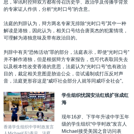
思，审讯时控辩双方都有传召历史学、政治学及传播学背景
的专家证人作供，分析“光时口号”的含意。
法庭的判辞认为，辩方两名专家无排除“光时口号”其中一种
解读是港独，因此认为，相关口号结合唐英杰的犯案情境，
可理解为港独意味及带有政治目的。
判辞中有关“恐怖活动”罪的部分，法庭表示，即使“光时口号”
并不解作港独，但是根据辩方专家报告，也可代表取回失去
以及根本性改变香港的意思，法庭认为“光时口号”也有政治
目的，裁定相关意图是胁迫公众，尝试遏制或打压反对声
音，法庭更形容这是“威吓社会部分人就等同威吓全社会”。
学生组织忧国安法红线扩张成红
海
现年16岁、下学年升读中学五年
级的学生组织“中学时政”发言人
香港学生组织中学时政发言
Michael接受美国之音访问表
人Michael(左)表示，法庭