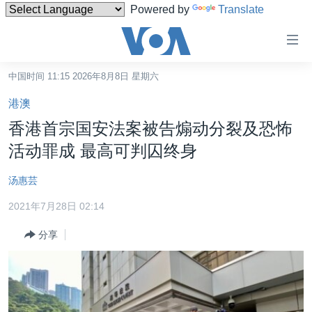
Powered by
Translate
无
障
碍
中国时间 11:15 2026年8月8日 星期六
主页
链
港澳
接
美国
香港首宗国安法案被告煽动分裂及恐怖
跳
中国
活动罪成 最高可判囚终身
转
台湾
到
汤惠芸
内
港澳
容
2021年7月28日 02:14
国际
跳
分享
转
分类新闻
最新国际新闻
到
美中关系
印太
经济·金融·贸易
导
航
热点专题
中东
人权·法律·宗教
跳