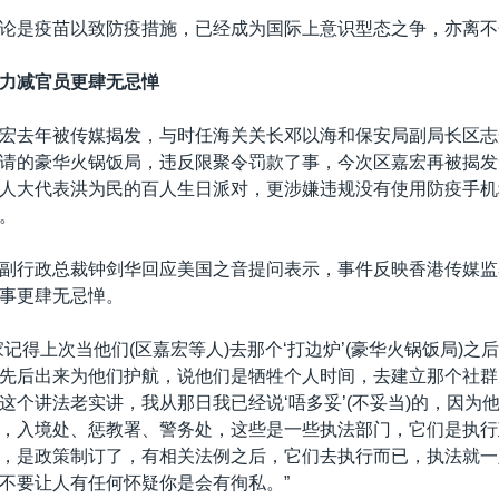
论是疫苗以致防疫措施，已经成为国际上意识型态之争，亦离不
力减官员更肆无忌惮
宏去年被传媒揭发，与时任海关关长邓以海和保安局副局长区志
请的豪华火锅饭局，违反限聚令罚款了事，今次区嘉宏再被揭发
人大代表洪为民的百人生日派对，更涉嫌违规没有使用防疫手机
。
副行政总裁钟剑华回应美国之音提问表示，事件反映香港传媒监
事更肆无忌惮。
家记得上次当他们(区嘉宏等人)去那个‘打边炉’(豪华火锅饭局)之
先后出来为他们护航，说他们是牺牲个人时间，去建立那个社群
这个讲法老实讲，我从那日我已经说‘唔多妥’(不妥当)的，因为
，入境处、惩教署、警务处，这些是一些执法部门，它们是执行
，是政策制订了，有相关法例之后，它们去执行而已，执法就一
不要让人有任何怀疑你是会有徇私。”