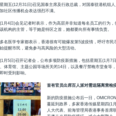
星期五(12月31日)召见国泰主席及行政总裁，对国泰驻港机组
加社区传播机会表达强烈不满。
(1月4日)会见记者时表示，作为高层并非知道每名员工的行为
该机构的主管，等于她是特区之首，她都要向所有事情负责。
多名医学专家都表示，香港很有可能爆发第5波疫情，呼吁市民
始提醒市民，避免参与高风险的大型活动。
(1月5日)召开记者会，公布多项防疫新措施，包括星期五(1月7
、体育馆、主题公园等场所关闭14日，以及餐厅禁晚市堂食等
即时受到影响。
首有官员出席百人派对需送隔离营检
新的防疫措施公布后一日，OMICRO
蔓延到政界，多家香港传媒星期四(1月
人大代表、前海管理局香港事务首席