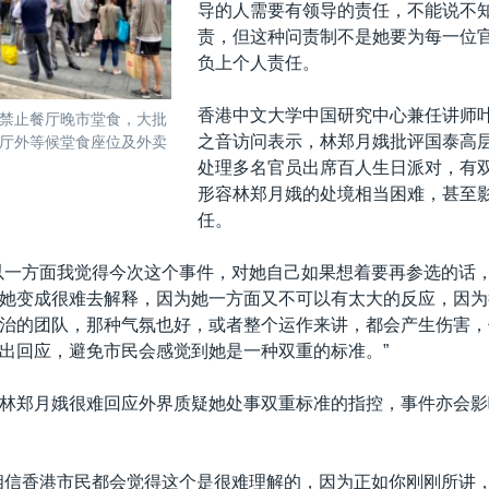
导的人需要有领导的责任，不能说不
责，但这种问责制不是她要为每一位
负上个人责任。
香港中文大学中国研究中心兼任讲师
禁止餐厅晚市堂食，大批
之音访问表示，林郑月娥批评国泰高
厅外等候堂食座位及外卖
处理多名官员出席百人生日派对，有
形容林郑月娥的处境相当困难，甚至
任。
以一方面我觉得今次这个事件，对她自己如果想着要再参选的话
她变成很难去解释，因为她一方面又不可以有太大的反应，因为
治的团队，那种气氛也好，或者整个运作来讲，都会产生伤害，
出回应，避免市民会感觉到她是一种双重的标准。”
林郑月娥很难回应外界质疑她处事双重标准的指控，事件亦会影
相信香港市民都会觉得这个是很难理解的，因为正如你刚刚所讲，