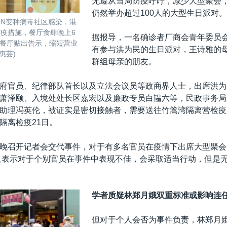
无遵从当局防疫呼吁，减少大型聚会，星
仍然举办超过100人的大型生日派对。
RON变种病毒社区感染，港
防疫措施，餐厅食肆晚上6
据报导，一名确诊者厂商会青年委员
餐厅贴出告示，缩短营业
有参与洪为民的生日派对，王诗雅的
惠芸)
群组母亲的朋友。
府官员、纪律部队首长以及立法会议员等政商界人士，出席洪为
萧泽颐、入境处处长区嘉宏以及廉政专员白韫六等，民政事务局
助理冯英伦，被证实是密切接触者，需要送往竹篙湾隔离营检疫
隔离检疫21日。
晚召开记者会交代事件，对于有多名官员在疫情下出席大型聚会
又表示对于个别官员在事件中表现不佳，会采取适当行动，但是
学者质疑林郑月娥双重标准或影响连
但对于个人会否为事件负责，林郑月