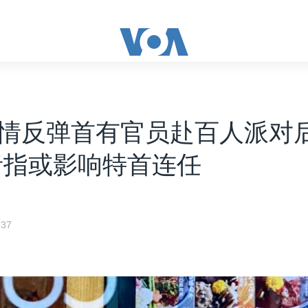
情反弹首有官员赴百人派对
者指或影响特首连任
37