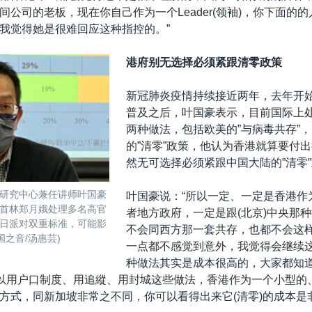
间公司的老板，现在你自己作为一个Leader(领袖)，你下面的
我觉得她是很难回应这种指控的。”
港府别无选择必须紧跟清零政策
新冠肺炎疫情持续接近两年，去年开
普及之后，叶国豪表示，目前国际上
两种做法，包括欧美的”与病毒共存”
的”清零”政策，他认为香港就算要付
然无可选择必须紧跟中国大陆的”清零
研究中心兼任讲师叶国豪
叶国豪说：“所以一定、一定是香港作
首林郑月娥处理多名高官
者地方政府，一定是跟(北京)中央那
日派对双重标准，可能影
不会同西方那一套共存，也都不会这
国之音/汤惠芸)
一点都不感觉到意外，我觉得会继续
种做法其实是成本很高的，大家都知
可以用户口制度、用追縱、用封城这些做法，香港作为一个小型的
方式，同新加坡非常之不同，你可以看得出来它(清零)的成本是