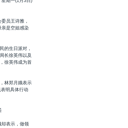
期一(1月3日)
会委员王诗雅，
母亲是空姐感染
民的生日派对，
局长徐英伟以及
，徐英伟成为首
，林郑月娥表示
无表明具体行动
任
娥却表示，做领