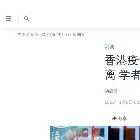
无
障
碍
检
中国时间 13:20 2026年8月7日 星期五
主页
索
链
港澳
美国
接
香港疫
中国
跳
转
台湾
离 学
到
港澳
内
汤惠芸
容
国际
跳
2022年1月8日 02:
分类新闻
最新国际新闻
转
到
美中关系
印太
经济·金融·贸易
分享
导
热点专题
中东
人权·法律·宗教
航
跳
VOA视频
欧洲
科教·文娱·体健
白宫要闻