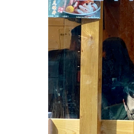
转
VOA今日焦点
非洲
军事
国会报道
到
检
中文广播
美洲
劳工
美中关系
索
全球议题
环境
美国建国250周年
埃博拉疫情
美国之音专访
重要讲话与声明
台海两岸关系
南中国海争端
关注西藏
关注新疆
GEN Z 看美国