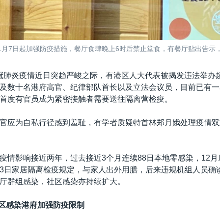
府1月7日起加强防疫措施，餐厅食肆晚上6时后禁止堂食，有餐厅贴出告示，
冠肺炎疫情近日突趋严峻之际，有港区人大代表被揭发违法举办超
及数十名港府高官、纪律部队首长以及立法会议员，目前已有一
首度有官员成为紧密接触者需要送往隔离营检疫。
官应为自私行径感到羞耻，有学者质疑特首林郑月娥处理疫情双
疫情影响接近两年，过去接近3个月连续88日本地零感染，12
3日家居隔离检疫规定，与家人出外用膳，后来违规机组人员确诊O
厅群组感染，社区感染亦持续扩大。
N社区感染港府加强防疫限制