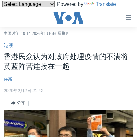
Powered by
Translate
无
障
碍
中国时间 10:14 2026年8月6日 星期四
主页
链
港澳
接
美国
香港民众认为对政府处理疫情的不满将
跳
中国
黄蓝阵营连接在一起
转
台湾
到
任新
内
港澳
容
2020年2月2日 21:42
国际
跳
分享
转
分类新闻
最新国际新闻
到
美中关系
印太
经济·金融·贸易
导
航
热点专题
中东
人权·法律·宗教
跳