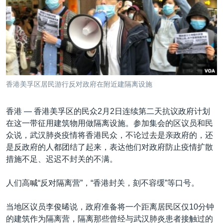
VOA视频
欧洲
科教·文娱·体健
白宫要闻
转
到
VOA今日焦点
非洲
军事
国会报道
检
中文广播
美洲
劳工
美中关系
索
全球议题
环境
美国建国250周年
关注我们
埃博拉疫情
香港美孚区居民游行反对政府在附近建隔离设施
美国之音专访
香港 —
香港美孚区的民众2月2日连续第二天抗议政府计划
重要讲话与声明
在这一带征用建筑物用做隔离设施。参加集会的区议员和民
台海两岸关系
其他语言网站
众说，武汉肺炎疫情将香港民众，不论过去是亲政府的，还
是反政府的人都团结了起来，表达他们对政府防止疫情扩散
南中国海争端
措施不足、迟迟不封关的不满。
关注西藏
人们高喊“反对隔离营”，“香港封关，刻不容缓”等口号。
关注新疆
GEN Z 看美国
当地区议员李俊晞说，政府准备将一个距离居民区仅10分钟
的建筑作为隔离营，隔离那些曾经与武汉肺炎患者接触过的