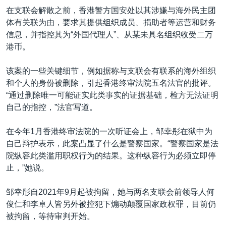
在支联会解散之前，香港警方国安处以其涉嫌与海外民主团
体有关联为由，要求其提供组织成员、捐助者等运营和财务
信息，并指控其为“外国代理人”、从某未具名组织收受二万
港币。
该案的一些关键细节，例如据称与支联会有联系的海外组织
和个人的身份被删除，引起香港终审法院五名法官的批评。
“通过删除唯一可能证实此类事实的证据基础，检方无法证明
自己的指控，”法官写道。
在今年1月香港终审法院的一次听证会上，邹幸彤在狱中为
自己辩护表示，此案凸显了什么是警察国家。“警察国家是法
院纵容此类滥用职权行为的结果。这种纵容行为必须立即停
止，”她说。
邹幸彤自2021年9月起被拘留，她与两名支联会前领导人何
俊仁和李卓人皆另外被控犯下煽动颠覆国家政权罪，目前仍
被拘留，等待审判开始。