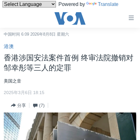
Powered by
Translate
无
障
碍
中国时间 6:09 2026年8月8日 星期六
主页
链
港澳
接
美国
香港涉国安法案件首例 终审法院撤销对
跳
中国
邹幸彤等三人的定罪
转
台湾
到
美国之音
内
港澳
容
2025年3月6日 18:15
国际
跳
分享
(7)
转
分类新闻
最新国际新闻
到
美中关系
印太
经济·金融·贸易
导
航
热点专题
中东
人权·法律·宗教
跳