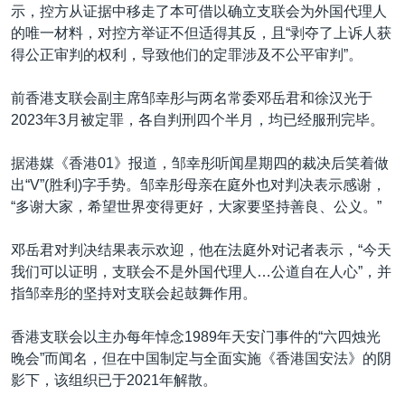
示，控方从证据中移走了本可借以确立支联会为外国代理人
的唯一材料，对控方举证不但适得其反，且“剥夺了上诉人获
得公正审判的权利，导致他们的定罪涉及不公平审判”。
前香港支联会副主席邹幸彤与两名常委邓岳君和徐汉光于
2023年3月被定罪，各自判刑四个半月，均已经服刑完毕。
据港媒《香港01》报道，邹幸彤听闻星期四的裁决后笑着做
出“V”(胜利)字手势。邹幸彤母亲在庭外也对判决表示感谢，
“多谢大家，希望世界变得更好，大家要坚持善良、公义。”
邓岳君对判决结果表示欢迎，他在法庭外对记者表示，“今天
我们可以证明，支联会不是外国代理人…公道自在人心”，并
指邹幸彤的坚持对支联会起鼓舞作用。
香港支联会以主办每年悼念1989年天安门事件的“六四烛光
晚会”而闻名，但在中国制定与全面实施《香港国安法》的阴
影下，该组织已于2021年解散。