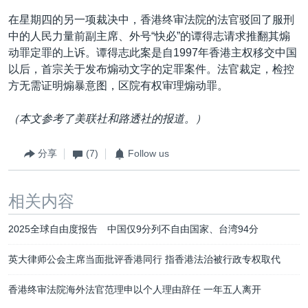
在星期四的另一项裁决中，香港终审法院的法官驳回了服刑
中的人民力量前副主席、外号“快必”的谭得志请求推翻其煽
动罪定罪的上诉。谭得志此案是自1997年香港主权移交中国
以后，首宗关于发布煽动文字的定罪案件。法官裁定，检控
方无需证明煽暴意图，区院有权审理煽动罪。
（本文参考了美联社和路透社的报道。）
分享
(7)
Follow us
相关内容
2025全球自由度报告 中国仅9分列不自由国家、台湾94分
英大律师公会主席当面批评香港同行 指香港法治被行政专权取代
香港终审法院海外法官范理申以个人理由辞任 一年五人离开