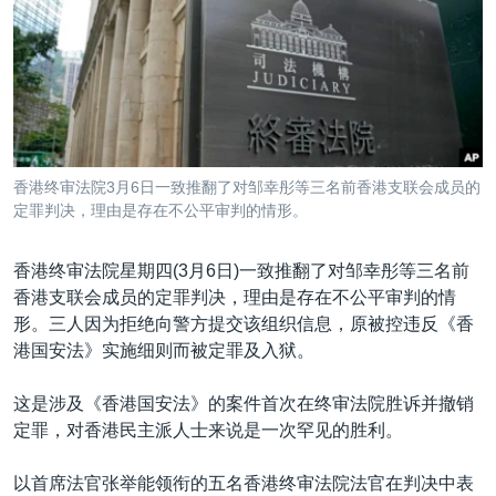
VOA视频
欧洲
科教·文娱·体健
白宫要闻
转
到
VOA今日焦点
非洲
军事
国会报道
检
中文广播
美洲
劳工
美中关系
索
全球议题
环境
美国建国250周年
关注我们
埃博拉疫情
香港终审法院3月6日一致推翻了对邹幸彤等三名前香港支联会成员的
美国之音专访
定罪判决，理由是存在不公平审判的情形。
重要讲话与声明
香港终审法院星期四(3月6日)一致推翻了对邹幸彤等三名前
台海两岸关系
香港支联会成员的定罪判决，理由是存在不公平审判的情
其他语言网站
形。三人因为拒绝向警方提交该组织信息，原被控违反《香
南中国海争端
港国安法》实施细则而被定罪及入狱。
关注西藏
这是涉及《香港国安法》的案件首次在终审法院胜诉并撤销
关注新疆
定罪，对香港民主派人士来说是一次罕见的胜利。
GEN Z 看美国
以首席法官张举能领衔的五名香港终审法院法官在判决中表