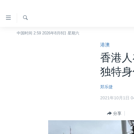
无
障
碍
检
中国时间 2:59 2026年8月8日 星期六
主页
索
链
港澳
美国
接
香港人
中国
跳
转
台湾
独特身
到
港澳
内
郑乐捷
容
国际
跳
2021年10月1日 04
分类新闻
最新国际新闻
转
到
美中关系
印太
经济·金融·贸易
分享
导
热点专题
中东
人权·法律·宗教
航
跳
VOA视频
欧洲
科教·文娱·体健
白宫要闻