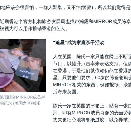
内地应该会很害怕，一群人聚集，又不怕(警察)，所以我们觉得是
近期香港半官方机构旅游发展局也找卢瀚霆和MIRROR成员陈卓贤(
被视为可以用作推销香港的艺人。
“追星”成为家庭亲子活动
人在英国，陈氏一家只能在网上不断追看
节目，以提升点击率来表达支持。但
在香港，于是他们就依赖仍然在香港
星。只要他们要求，60岁的陈爸爸就
MIRROR相关的东西，例如报纸、杂
后寄来英国。
跳唱组合MIRROR成员卢
照片的纪念 (美国之音/郑乐
陈氏一家在英国的冰箱上，贴有一张
到，印有MIRROR成员肖像的麦当劳
丈夫更细心地将餐纸过胶，以免弄皱