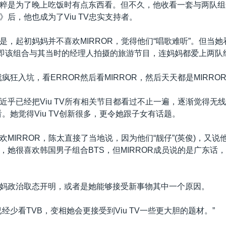
粹是为了晚上吃饭时有点东西看。但不久，他收看一套与两队组
》后，他也成为了Viu TV忠实支持者。
是，起初妈妈并不喜欢MIRROR，觉得他们“唱歌难听”。但当
，即该组合与其当时的经理人拍摄的旅游节目，连妈妈都爱上两队
疯狂入坑，看ERROR然后看MIRROR，然后天天都是MIRROR
近乎已经把Viu TV所有相关节目都看过不止一遍，逐渐觉得无线
看。她觉得Viu TV创新很多，更令她跟子女有话题。
欢MIRROR，陈太直接了当地说，因为他们“靓仔”(英俊)，又说
，她很喜欢韩国男子组合BTS，但MIRROR成员说的是广东话
妈政治取态开明，或者是她能够接受新事物其中一个原因。
经少看TVB，变相她会更接受到Viu TV一些更大胆的题材。”