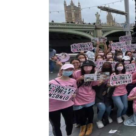
转
VOA今日焦点
非洲
军事
国会报道
到
检
中文广播
美洲
劳工
美中关系
索
全球议题
环境
美国建国250周年
埃博拉疫情
美国之音专访
重要讲话与声明
台海两岸关系
南中国海争端
关注西藏
关注新疆
GEN Z 看美国