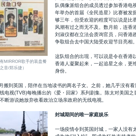
队偶像派组合的成员透过参加香港电视台Vi
年举办的首届《全民造星》比赛被发
够三年，但受欢迎的程度可以说是比香
风潮有过之而无不及。数月前，连香
刘淑仪都在立法会质询官员，问香港
争取组合去中国大陆受欢迎节目亮相
这队组合的出现，可以说是令在香港
有MIRROR歌手的装盘餐
香港人凝聚起来，一起追星之余，更
之音/郑乐捷）
身份。
年8月搬到英国，陪伴在当地读书的两名子女。之前，她几乎没有看过V
线电视(TVB)每晚播出的《爱・回家》系列剧集。陈太对美国之
不断游说她放弃收看政治立场亲政府的无线电视。
封城期间的唯一家庭娱乐
一场疫情令到英国封城，一家人没有