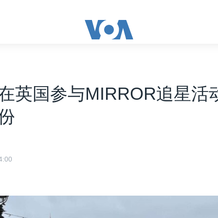
在英国参与MIRROR追星活
份
:00