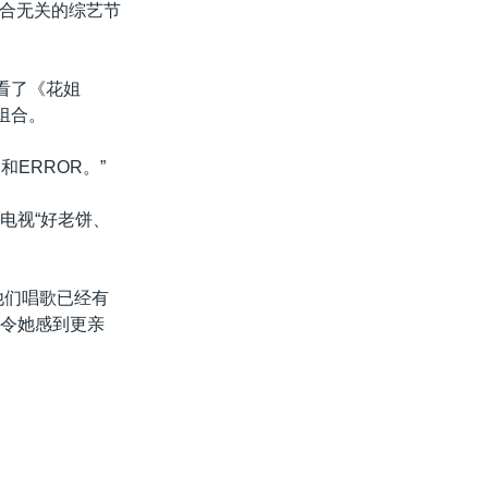
合无关的综艺节
她看了《花姐
组合。
和ERROR。”
电视“好老饼、
他们唱歌已经有
，令她感到更亲