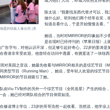
成为他们“入坑”，即成为狂热支持者
陈太说：“我要找东西代替才可以，我
做什么好。听到他们两个经常在笑，
知道在看什么，于是开始慢慢去看。”
瀚霆的纸板人像合照 (美
她说，当时对MIRROR的印象如不少
是在现时已经停刊的《苹果日报》上面
的广告字句，对他认识不深，但足够引起好奇心。22岁的姜涛是
在香港非常受欢迎。他曾经在访问中透露，有拥趸送了一块纽西
琪对美国之音说，她最先收看与MIRROR相关的是综艺节目《MIR
同类型节目《Running Man》。她说，受年轻人欢迎的综艺节
MIRROR的节目就吸引了她。
队由Viu TV制作的另外一个综艺节目《全民造星》产生的组合
消一会，她已经对两队组合的节目倒背如流。
在修读博士学位，23岁的哥哥浩然一起收看。浩然说，他学业