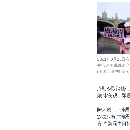
2021年9月25
香港男子跳跳组合M
(美国之音/郑乐捷)
府勒令取消他们
炮”审美观，即
陈太说，卢瀚霆
沙嘴庆祝卢瀚霆
有“卢瀚霆生日