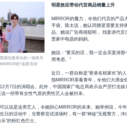
明星效应带动代言商品销量上升
MIRROR的魔力，令他们代言的产品
手袋。陈太说，她认同拥趸需要支持
品。她说广告商很聪明， 找姜涛代言
责家中电器的妈妈。
她说：“要买的话，我一定会买姜涛那
日在英国伦敦举办的一场有关
用考虑。”
IRROR的“追星活动”
近日，一群自称是“香港名校家长”的
指MIRROR荼毒青年，令他们大洒金
12月7日的演唱会。此外，中国国家广电总局表示会严厉打击娱
是说一些带有女性气质的男性艺人会被封杀。
可以说是这类艺人，令她担心MIRROR的未来。她举例说，今年
生日的活动中，当警察尝试清场时，有一群“神徒”无视警方，冲
快乐”的粉红色巴士。