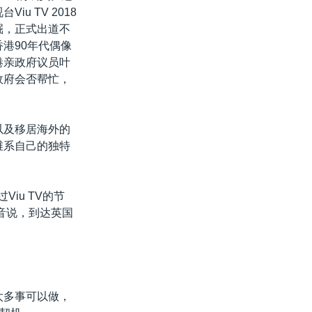
u TV 2018
掘，正式出道不
港90年代偶像
港亲政府议员叶
政府会否帮忙，
。
以及移居海外的
维系自己的独特
iu TV的节
音说，到达英国
太多事可以做，