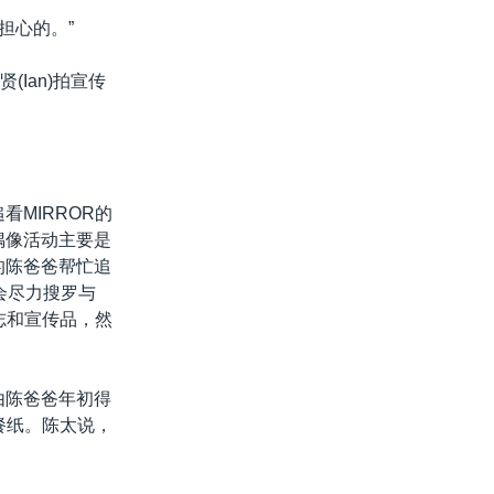
担心的。”
Ian)拍宣传
MIRROR的
偶像活动主要是
的陈爸爸帮忙追
会尽力搜罗与
志和宣传品，然
由陈爸爸年初得
餐纸。陈太说，
。