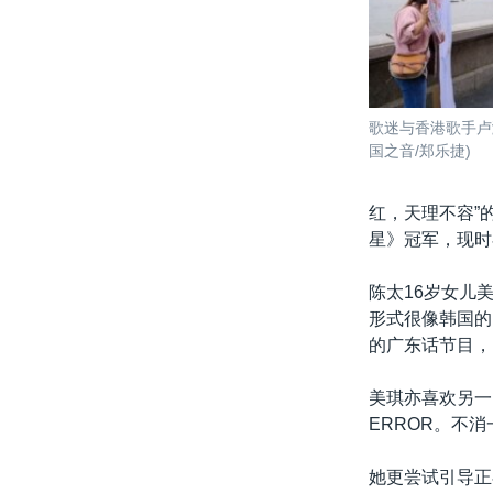
歌迷与香港歌手卢
国之音/郑乐捷)
红，天理不容”
星》冠军，现时
陈太16岁女儿美
形式很像韩国的
的广东话节目，
美琪亦喜欢另一
ERROR。不
她更尝试引导正