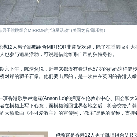
男子跳跳组合MIRROR的“追星活动” (美国之音/郑乐捷)
香港12人男子跳唱组合MIRROR非常受欢迎，除了在香港吸引
人也参与追星活动，可说是借此维系自己的独特身份。
期六下午，陈浩然说，近年来都没有看过他57岁的妈妈这样健
桥对岸的狮子石像。他们要出席的，是一次由在英国的香港人举
一班香港歌手卢瀚霆(Anson Lo)的拥趸在伦敦市中心、国会和
者在横额上写下心意，而横额循回世界各地之后，将会交给卢瀚
的大热歌曲《不可爱教主》的宣传照，“教主”是他的昵称，支持
卢瀚霆是香港12人男子跳唱组合MIR