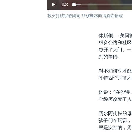
0:00
救灾打破宗教隔阂 非穆斯林向清真寺捐献
休斯顿 —
美国
很多公路和社区
敞开了大门。一
到的事情。
对不知何时才能
扎特四个月前才
她说： “在沙
个经历改变了人
阿尔阿扎特的母
孩子们在玩耍，
里是安全的，周