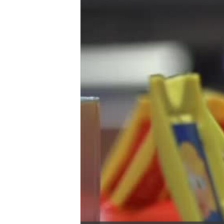
转
VOA今日焦点
非洲
军事
国会报道
到
检
中文广播
美洲
劳工
美中关系
索
全球议题
环境
美国建国250周年
埃博拉疫情
美国之音专访
重要讲话与声明
台海两岸关系
南中国海争端
关注西藏
关注新疆
GEN Z 看美国