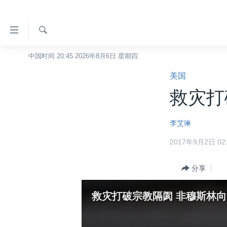
无
障
碍
检
中国时间 20:45 2026年8月6日 星期四
主页
索
链
美国
美国
接
救灾打
中国
跳
转
台湾
李艾琳
到
港澳
内
2017年9月2日 02:
容
国际
跳
分类新闻
分享
最新国际新闻
转
到
美中关系
印太
经济·金融·贸易
救灾打破宗教隔阂 非穆斯林
导
热点专题
中东
人权·法律·宗教
航
跳
VOA视频
欧洲
科教·文娱·体健
白宫要闻