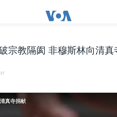
破宗教隔阂 非穆斯林向清真
37
向清真寺捐献