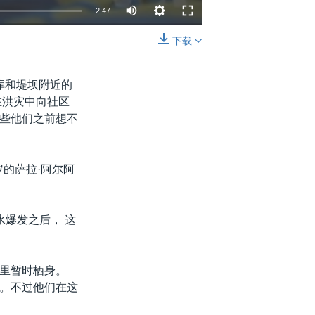
2:47
下载
嵌入
分享
库和堤坝附近的
在洪灾中向社区
些他们之前想不
的萨拉·阿尔阿
水爆发之后， 这
里暂时栖身。
。不过他们在这