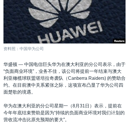
VOA视频
欧洲
科教·文娱·体健
白宫要闻
转
到
VOA今日焦点
非洲
军事
国会报道
检
中文广播
美洲
劳工
美中关系
索
全球议题
环境
美国建国250周年
关注我们
埃博拉疫情
资料照：中国华为公司
美国之音专访
华盛顿 —
中国电信巨头华为在澳大利亚的分公司表示，由于
重要讲话与声明
“负面商业环境”，业务不佳，该公司将提前一年结束与澳大
台海两岸关系
其他语言网站
利亚橄榄球联盟堪培拉奇袭队（Canberra Raiders) 的赞助合
约。在目前澳中关系紧张之际，这项宣布凸显了华为公司四
南中国海争端
面楚歌的境遇。
关注西藏
华为在澳大利亚的分公司星期一（8月31日）表示，提前在
关注新疆
今年年底结束赞助是因为“持续的负面商业环境对我们计划的
GEN Z 看美国
营收流冲击比原先预期的要大”。