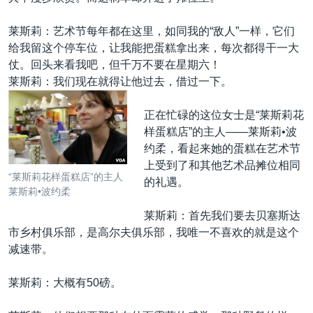
莱斯莉：艺术节每年都在这里，如同我的“敌人”一样，它们
给我留这个停车位，让我能把蛋糕拿出来，每次都得干一大
仗。回头来看我吧，但千万不要在星期六！
莱斯莉：我们现在就得让他过去，借过一下。
正在忙碌的这位女士是“莱斯莉花
样蛋糕店”的主人——莱斯莉•波
约柔，看起来她的蛋糕在艺术节
上受到了和其他艺术品摊位相同
“莱斯莉花样蛋糕店”的主人
的礼遇。
莱斯莉•波约柔
莱斯莉：首先我们要去贝塞斯达
市乡村俱乐部，是高尔夫俱乐部，我唯一不喜欢的就是这个
减速带。
莱斯莉：大概有50磅。