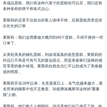
有成品蛋糕，我们有这种六英寸的蛋糕你可以买，我们还有
各种各样的饼干和各式点心。
莱斯莉的店里不仅前台的客人络绎不绝，后厨蛋糕房里也排
出长长的订单
莱斯莉：我们这周要做大概35到40个蛋糕，不得不推掉一些
订单了。
从美轮美奂的婚礼蛋糕，到诙谐逼真的造型蛋糕，莱斯莉的
作品已不再是可有可无的宴会甜点，而是美食家们追捧的感
官享受的集中体现。莱斯莉自然也当仁不让的成为了美食频
道的明星。
莱斯莉开业18年以来，生意蒸蒸日上，名气也越来越大，慕
名而来的顾客中也不乏教皇、珍妮弗洛佩斯等这样的“重量
级”人物。
莱斯莉：他们每个人都很好，但这是他们自己做不了的，哈