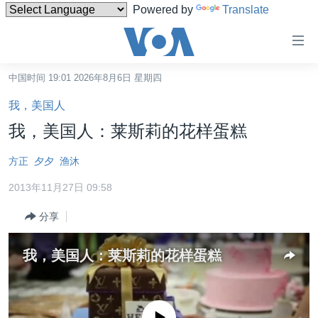
Powered by
Translate
无
障
碍
中国时间 19:01 2026年8月6日 星期四
主页
链
我，美国人
接
美国
我，美国人：莱斯莉的花样蛋糕
跳
中国
转
方正
夕夕
渔沐
台湾
到
2013年11月27日 09:58
内
港澳
容
分享
国际
跳
转
分类新闻
最新国际新闻
我，美国人：莱斯莉的花样蛋糕
到
美中关系
印太
经济·金融·贸易
导
航
热点专题
中东
人权·法律·宗教
跳