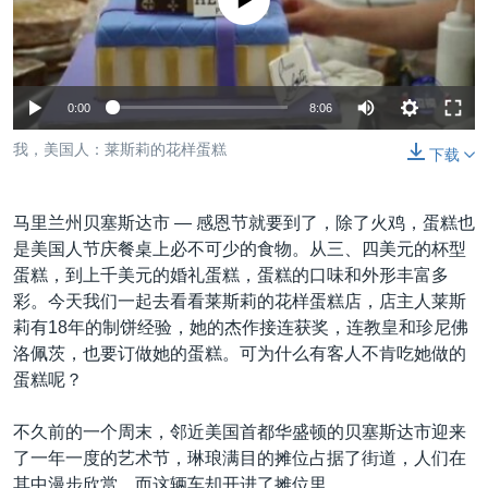
没有媒体可用资源
VOA视频
欧洲
科教·文娱·体健
白宫要闻
转
到
VOA今日焦点
非洲
军事
国会报道
检
中文广播
美洲
劳工
美中关系
索
0:00
8:06
全球议题
环境
美国建国250周年
关注我们
我，美国人：莱斯莉的花样蛋糕
下载
埃博拉疫情
美国之音专访
马里兰州贝塞斯达市 —
感恩节就要到了，除了火鸡，蛋糕也
重要讲话与声明
是美国人节庆餐桌上必不可少的食物。从三、四美元的杯型
蛋糕，到上千美元的婚礼蛋糕，蛋糕的口味和外形丰富多
台海两岸关系
其他语言网站
彩。今天我们一起去看看莱斯莉的花样蛋糕店，店主人莱斯
南中国海争端
莉有18年的制饼经验，她的杰作接连获奖，连教皇和珍尼佛
洛佩茨，也要订做她的蛋糕。可为什么有客人不肯吃她做的
关注西藏
蛋糕呢？
关注新疆
不久前的一个周末，邻近美国首都华盛顿的贝塞斯达市迎来
GEN Z 看美国
了一年一度的艺术节，琳琅满目的摊位占据了街道，人们在
其中漫步欣赏。而这辆车却开进了摊位里。