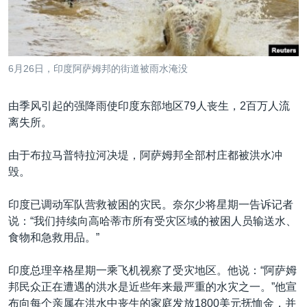
VOA视频
欧洲
科教·文娱·体健
白宫要闻
转
到
VOA今日焦点
非洲
军事
国会报道
检
中文广播
美洲
劳工
美中关系
索
6月26日，印度阿萨姆邦的街道被雨水淹没
全球议题
环境
美国建国250周年
关注我们
埃博拉疫情
由季风引起的强降雨使印度东部地区79人丧生，2百万人流
离失所。
美国之音专访
重要讲话与声明
由于布拉马普特拉河决堤，阿萨姆邦全部村庄都被洪水冲
毁。
台海两岸关系
其他语言网站
南中国海争端
印度已调动军队营救被困的灾民。奈尔少将星期一告诉记者
说：“我们持续向高哈蒂市所有受灾区域的被困人员输送水、
关注西藏
食物和急救用品。”
关注新疆
印度总理辛格星期一乘飞机视察了受灾地区。他说：“阿萨姆
GEN Z 看美国
邦民众正在遭遇的洪水是近些年来最严重的水灾之一。”他宣
布向每个亲属在洪水中丧生的家庭发放1800美元抚恤金，并