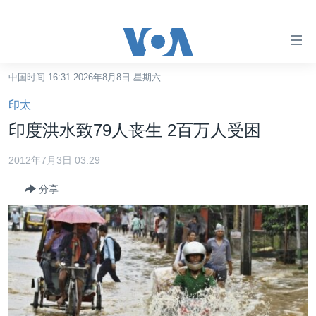
无
障
碍
中国时间 16:31 2026年8月8日 星期六
主页
链
印太
接
美国
印度洪水致79人丧生 2百万人受困
跳
中国
转
2012年7月3日 03:29
台湾
到
分享
内
港澳
容
国际
跳
转
分类新闻
最新国际新闻
到
美中关系
印太
经济·金融·贸易
导
航
热点专题
中东
人权·法律·宗教
跳