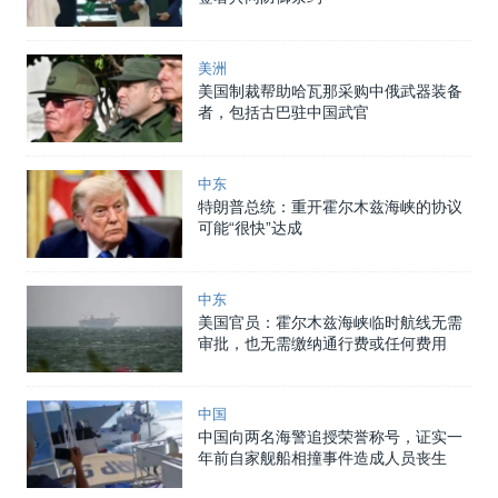
美洲
美国制裁帮助哈瓦那采购中俄武器装备
者，包括古巴驻中国武官
中东
特朗普总统：重开霍尔木兹海峡的协议
可能“很快”达成
中东
美国官员：霍尔木兹海峡临时航线无需
审批，也无需缴纳通行费或任何费用
中国
中国向两名海警追授荣誉称号，证实一
年前自家舰船相撞事件造成人员丧生