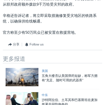
从联邦政府额外拨款9千万给受灾邦的政府。
辛格还告诉记者，将立即采取措施修复受灾地区的铁路系
统，以确保供给线畅通。
官方称至少有50万民众已被安置在救援营地。
分享
Follow us
更多报道
美国
五角大楼否认美国弹药短缺，称军方拥
有“充足、随时可用的武器库”
中东
沙特阿拉伯、土耳其和巴基斯坦在麦加
签署共同防御条约