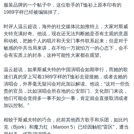
服装品牌的一个帖子中，这位歌手的T恤衫上原本印有的
1989字样已经被编辑掉了。
时评人温云超说，海外的社交媒体比如推特上，大家对斯威
夫特充满好奇。他说，现在还无法判断她是否有主观的意愿
和动机，把她个人的唱片和天安门事件联系起来；但是对于
敏感的中共当局来讲，在不怕一万就怕万一的心态下，会不
会有实质上的封杀，这种可能性大家都在观望。
温云超说，如果斯威夫特的中国演唱会如期举行，而她的歌
迷们真的穿上写着1989字样的T恤衫去迎接她，或者去她的
演唱会，外界毫无疑问会对此加以解读。他说：“这对一些负
责的官员，比如演唱会所在地的公安部门、文化部门来说，
他们可能会觉得多一事不如少一事，肯定就会直接取消或者
加以控制。”
相较于斯威夫特的巧合，此前其他西方歌手和乐团，如比约
克（Bjork）和魔力红（Maroon 5）已经因触犯“雷区”，遭当