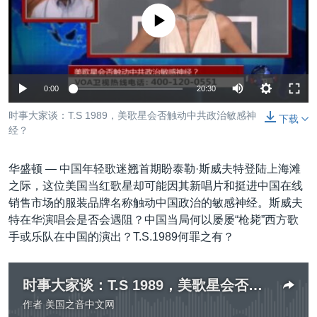
VOA视频
欧洲
科教·文娱·体健
白宫要闻
转
没有媒体可用资源
到
VOA今日焦点
非洲
军事
国会报道
检
中文广播
美洲
劳工
美中关系
索
全球议题
环境
美国建国250周年
0:00
20:30
关注我们
埃博拉疫情
时事大家谈：T.S 1989，美歌星会否触动中共政治敏感神
下载
经？
美国之音专访
重要讲话与声明
华盛顿 —
中国年轻歌迷翘首期盼泰勒·斯威夫特登陆上海滩
台海两岸关系
之际，这位美国当红歌星却可能因其新唱片和挺进中国在线
其他语言网站
销售市场的服装品牌名称触动中国政治的敏感神经。斯威夫
南中国海争端
特在华演唱会是否会遇阻？中国当局何以屡屡“枪毙”西方歌
关注西藏
手或乐队在中国的演出？T.S.1989何罪之有？
关注新疆
时事大家谈：T.S 1989，美歌星会否触动中共政治敏感神经？
GEN Z 看美国
作者
美国之音中文网
没有媒体可用资源