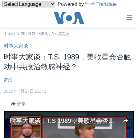
Powered by
Translate
无
障
碍
中国时间 20:00 2026年8月7日 星期五
主页
链
时事大家谈
接
美国
时事大家谈：T.S. 1989，美歌星会否触
跳
中国
动中共政治敏感神经？
转
台湾
到
萧洵
内
港澳
容
2015年7月27日 21:42
国际
跳
分享
转
分类新闻
最新国际新闻
到
美中关系
印太
经济·金融·贸易
导
时事大家谈：T.S 1989，美歌星会否触动中共政治敏感神经？
航
热点专题
中东
人权·法律·宗教
跳