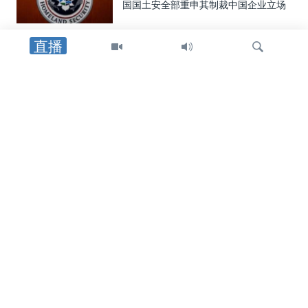
国国土安全部重申其制裁中国企业立场
直播
国会报道
美参议员丹恩斯向VOA证实他将于近期
访华，为美中峰会铺路
检
国会报道
索
美众院中国问题特设委员会：中国电信
企业在美监管牌照被吊销后仍留驻美国
网络基础设施
中国
中国出入境新规引持续关注 分析：边控
管理恐成“黑洞”
关注我们