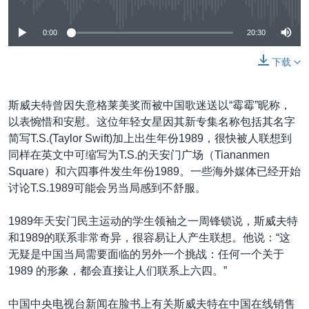
0:00
20:30
下载
斯威夫特曾因失意格莱美奖而被中国歌迷送以“霉霉”昵称，
以表惋惜和安慰。这位年轻女星因其新专集名称包括其名字
简写T.S.(Taylor Swift)加上出生年份1989，很快被人联想到
同样在英文中可缩写为T.S.的天安门广场（Tiananmen
Square）和六四事件发生年份1989。一些海外媒体已经开始
讨论T.S.1989可能会另当局感到不舒服。
1989年天安门民主运动的学生领袖之一周锋锁说，斯威夫特
和1989的联系非常奇异，很容易让人产生联想。他说：“这
无疑是中国当局需要面临的另外一个挑战：任何一个关于
1989 的形象，都会直接让人们联系上六四。”
中国中央电视台新闻在脸书上有关斯威夫特在中国在线销售