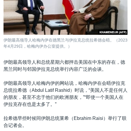
VOA视频
欧洲
科教·文娱·体健
白宫要闻
转
到
VOA今日焦点
非洲
军事
国会报道
检
中文广播
美洲
劳工
美中关系
索
全球议题
环境
美国建国250周年
关注我们
伊朗最高领导人哈梅内伊在德黑兰与伊拉克总统拉希德会晤。（2023
埃博拉疫情
年4月29日，哈梅内伊办公室提供。）
美国之音专访
伊朗最高领导人和总统星期六都抨击美国在中东的存在，德
重要讲话与声明
黑兰同时与邻国伊拉克总统举行内容广泛的会谈。
台海两岸关系
其他语言网站
伊朗最高领导人哈梅内伊的网站说，哈梅内伊在会晤伊拉克
南中国海争端
总统拉希德（Abdul Latif Rashid）时说，“美国人不是任何人
关注西藏
的朋友，甚至不忠于他们的欧洲朋友，”“即使一个美国人在
伊拉克存在也是太多了。”
关注新疆
GEN Z 看美国
拉希德早些时候同伊朗总统莱希（Ebrahim Raisi）举行了联
合记者会。