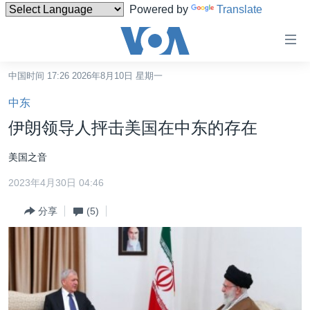
Powered by
Translate
无
障
碍
中国时间 17:26 2026年8月10日 星期一
主页
链
中东
接
美国
伊朗领导人抨击美国在中东的存在
跳
中国
转
美国之音
台湾
到
2023年4月30日 04:46
内
港澳
容
分享
(5)
国际
跳
转
分类新闻
最新国际新闻
到
美中关系
印太
经济·金融·贸易
导
航
热点专题
中东
人权·法律·宗教
跳