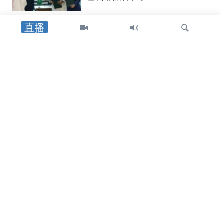
直播
美洲
美国制裁帮助哈瓦那采购中俄武器装备
者，包括古巴驻中国武官
检
中东
索
特朗普总统：重开霍尔木兹海峡的协议
可能“很快”达成
中东
美国官员：霍尔木兹海峡临时航线无需
审批，也无需缴纳通行费或任何费用
关注我们