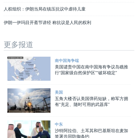
人权组织：伊朗当局在镇压抗议中虐待儿童
伊朗一伊玛目开斋节讲经 称抗议是人民的权利
更多报道
南中国海争端
美国谴责中国在南中国海有争议岛礁推
行“国家级自然保护区”“破坏稳定”
美国
五角大楼否认美国弹药短缺，称军方拥
有“充足、随时可用的武器库”
中东
沙特阿拉伯、土耳其和巴基斯坦在麦加
签署共同防御条约