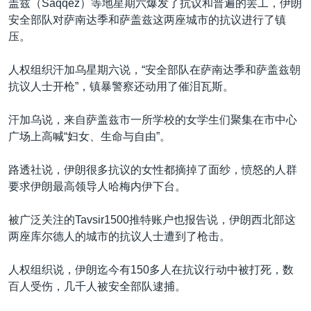
盖兹（Saqqez）等地星期六爆发了抗议和普遍的罢工，伊朗
安全部队对萨南达季和萨盖兹这两座城市的抗议进行了镇
压。
人权组织汗加乌星期六说，“安全部队在萨南达季和萨盖兹朝
抗议人士开枪”，镇暴警察还动用了催泪瓦斯。
汗加乌说，来自萨盖兹市一所学校的女学生们聚集在市中心
广场上高喊“妇女、生命与自由”。
路透社说，伊朗很多抗议的女性都摘掉了面纱，愤怒的人群
要求伊朗最高领导人哈梅内伊下台。
被广泛关注的Tavsir1500推特账户也报告说，伊朗西北部这
两座库尔德人的城市的抗议人士遭到了枪击。
人权组织说，伊朗迄今有150多人在抗议行动中被打死，数
百人受伤，几千人被安全部队逮捕。