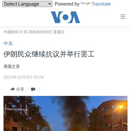
Powered by
Translate
无
障
碍
中国时间 0:30 2026年8月9日 星期日
主页
链
中东
接
美国
伊朗民众继续抗议并举行罢工
跳
中国
转
美国之音
台湾
到
2022年10月9日 03:04
内
港澳
容
分享
国际
跳
转
分类新闻
最新国际新闻
到
美中关系
印太
经济·金融·贸易
导
航
热点专题
中东
人权·法律·宗教
跳