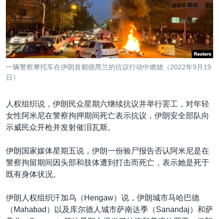
VOA视频
欧洲
科教·文娱·体健
白宫要闻
转
到
VOA今日焦点
非洲
军事
国会报道
检
中文广播
美洲
劳工
美中关系
索
全球议题
环境
美国建国250周年
关注我们
一辆警察摩托车在伊朗首都德黑兰的抗议行动中燃烧（2022年9月19
埃博拉疫情
日）
美国之音专访
人权组织说，伊朗民众星期六继续抗议并举行罢工，对年轻
重要讲话与声明
女性阿米尼在警察拘押期间死亡表示抗议，伊朗安全部队向
台海两岸关系
示威民众开枪并发射催泪瓦斯。
其他语言网站
南中国海争端
伊朗国家媒体星期五说，伊朗一份验尸报告否认阿米尼是在
关注西藏
警察拘留期间因头部和肢体遭到打击而死亡，表示她是死于
既有身体状况。
关注新疆
GEN Z 看美国
伊朗人权组织汗加乌（Hengaw）说，伊朗城市马哈巴德
（Mahabad）以及库尔德人城市萨南达季（Sanandaj）和萨