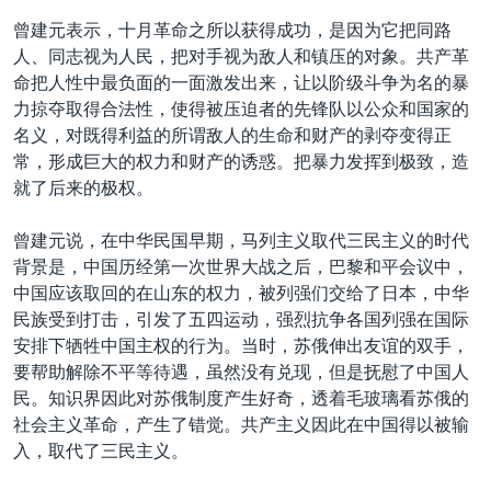
曾建元表示，十月革命之所以获得成功，是因为它把同路
人、同志视为人民，把对手视为敌人和镇压的对象。共产革
命把人性中最负面的一面激发出来，让以阶级斗争为名的暴
力掠夺取得合法性，使得被压迫者的先锋队以公众和国家的
名义，对既得利益的所谓敌人的生命和财产的剥夺变得正
常，形成巨大的权力和财产的诱惑。把暴力发挥到极致，造
就了后来的极权。
曾建元说，在中华民国早期，马列主义取代三民主义的时代
背景是，中国历经第一次世界大战之后，巴黎和平会议中，
中国应该取回的在山东的权力，被列强们交给了日本，中华
民族受到打击，引发了五四运动，强烈抗争各国列强在国际
安排下牺牲中国主权的行为。当时，苏俄伸出友谊的双手，
要帮助解除不平等待遇，虽然没有兑现，但是抚慰了中国人
民。知识界因此对苏俄制度产生好奇，透着毛玻璃看苏俄的
社会主义革命，产生了错觉。共产主义因此在中国得以被输
入，取代了三民主义。