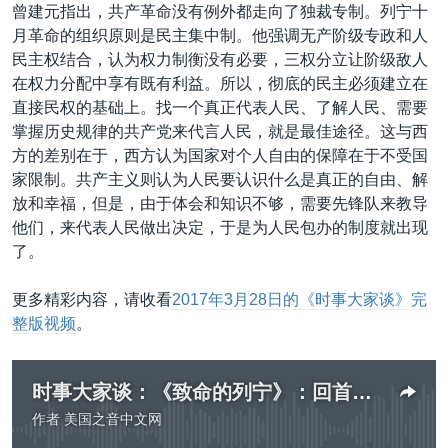
曾建元指出，共产革命没有例外都走向了独裁专制。列宁十
月革命的组织原则是民主集中制。他强调无产阶级专政和人
民主权结合，认为权力制衡没有必要，三权分立让阶级敌人
在权力分配中享有既有利益。所以，彻底的民主必须建立在
直接民权的基础上。找一个真正代表人民、了解人民、需要
掌握历史规律的共产党来代言人民，就是最佳途径。这与西
方的差别在于，西方认为国家对个人自由的保障在于不受国
家限制。共产主义则认为人民要认识什么是真正的自由、解
放和幸福，但是，由于体会和知识不够，需要先锋队来教导
他们，来代表人民做出决定，于是为人民包办的制度就出现
了。
更多精彩内容，请收看
2017年3月28日的《时事大家谈》完
整版视频
。
时事大家谈：《致命的列宁》：回首共产主义一百年
作者
美国之音中文网
没有媒体可用资源