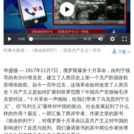
VOA视频
欧洲
科教·文娱·体健
白宫要闻
转
没有媒体可用资源
到
VOA今日焦点
非洲
军事
国会报道
检
中文广播
美洲
劳工
美中关系
索
全球议题
环境
美国建国250周年
关注我们
0:00
34:32
埃博拉疫情
时事大家谈： 《致命的列宁》：回首共产主义一百年
下载
美国之音专访
重要讲话与声明
华盛顿 —
1917年11月7日，俄罗斯爆发十月革命，由列宁领
台海两岸关系
导的布尔什维克党，建立了人类历史上第一个无产阶级政权
其他语言网站
苏维埃政权。如今一百年过去，这场革命如何改变了人类历
南中国海争端
史？共产主义是如何扩展到世界范围？中国共产党领袖毛泽
关注西藏
东曾经说，“十月革命一声炮响，给我们带来了马克思列宁主
义”， 但“马列主义”最终对中国的政治、社会发展起到了什么
关注新疆
样的作用？最近，一部汇集了两岸学者、作家文章的新书
GEN Z 看美国
《致命的列宁》，对俄罗斯十月革命以及共产主义对中国的
影响进行了反思与批判。我们邀请新书的其中两位作者张博