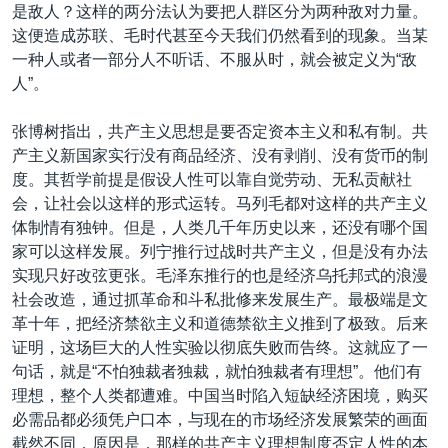
是敌人？这样的两分法认为要把人群区分为两种敌对力量。
这便造成苏联、毛时代甚至今天我们仍然看到的现象。当某
一种人或者一部分人不听话、不服从时，就会被定义为“敌
人”。
张博树指出，共产主义思想是要否定资本主义和私有制。共
产主义新国家实行没有商品经济、没有剥削、没有货币的制
度。其哲学前提是假设人性可以靠自觉劳动、无私贡献社
会，让社会以这样的形式运转。马列毛都对这样的共产主义
体制情有独钟。但是，人类几千年历史以来，还没有哪个国
家可以这样发展。列宁推行过战时共产主义，但是没有办法
实现只好改弦更张。毛泽东推行的也是经济乌托邦式的浪漫
社会改造，通过抓革命和斗私批修来发展生产。最极端是文
革十年，把经济禁欲主义和道德禁欲主义推到了极致。后来
证明，这场巨大的人性实验以彻底失败而告终。这就应了一
句话，就是“不怕独裁者独裁，就怕独裁者有理想”。他们有
理想，整个人类都遭难。中国当时陷入短缺经济困境，购买
必需品都必须凭户口本，与现在的市场经济发展繁荣的画面
截然不同，原因是，那样的共产主义理想制度否定人性的本