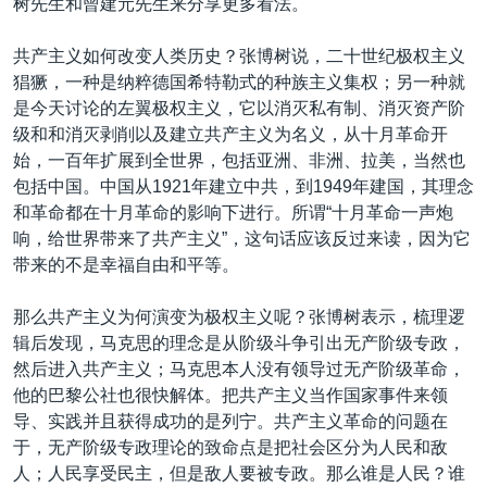
树先生和曾建元先生来分享更多看法。
共产主义如何改变人类历史？张博树说，二十世纪极权主义
猖獗，一种是纳粹德国希特勒式的种族主义集权；另一种就
是今天讨论的左翼极权主义，它以消灭私有制、消灭资产阶
级和和消灭剥削以及建立共产主义为名义，从十月革命开
始，一百年扩展到全世界，包括亚洲、非洲、拉美，当然也
包括中国。中国从1921年建立中共，到1949年建国，其理念
和革命都在十月革命的影响下进行。所谓“十月革命一声炮
响，给世界带来了共产主义”，这句话应该反过来读，因为它
带来的不是幸福自由和平等。
那么共产主义为何演变为极权主义呢？张博树表示，梳理逻
辑后发现，马克思的理念是从阶级斗争引出无产阶级专政，
然后进入共产主义；马克思本人没有领导过无产阶级革命，
他的巴黎公社也很快解体。把共产主义当作国家事件来领
导、实践并且获得成功的是列宁。共产主义革命的问题在
于，无产阶级专政理论的致命点是把社会区分为人民和敌
人；人民享受民主，但是敌人要被专政。那么谁是人民？谁