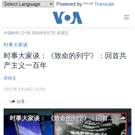
Powered by
Translate
无
障
碍
中国时间 12:06 2026年8月7日 星期五
主页
链
时事大家谈
接
美国
时事大家谈：《致命的列宁》：回首共
跳
中国
产主义一百年
转
台湾
到
郑裕文
内
港澳
容
2017年3月28日 23:59
国际
跳
分享
转
分类新闻
最新国际新闻
到
美中关系
印太
经济·金融·贸易
导
时事大家谈： 《致命的列宁》：回首共产主义一百年
航
热点专题
中东
人权·法律·宗教
跳