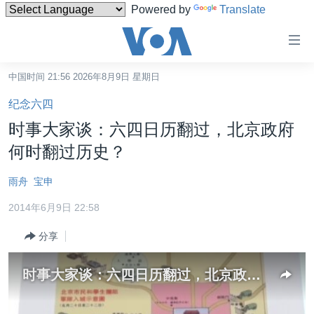
Powered by
Translate
无
障
碍
中国时间 21:56 2026年8月9日 星期日
主页
链
纪念六四
接
美国
时事大家谈：六四日历翻过，北京政府
跳
中国
何时翻过历史？
转
台湾
到
雨舟
宝申
内
港澳
容
2014年6月9日 22:58
国际
跳
分享
转
分类新闻
最新国际新闻
到
美中关系
印太
经济·金融·贸易
导
时事大家谈：六四日历翻过，北京政府何时翻过历史？
航
热点专题
中东
人权·法律·宗教
跳