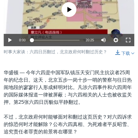
VOA视频
欧洲
科教·文娱·体健
白宫要闻
转
没有媒体可用资源
到
VOA今日焦点
非洲
军事
国会报道
检
中文广播
美洲
劳工
美中关系
索
全球议题
环境
美国建国250周年
关注我们
0:00
20:25
埃博拉疫情
时事大家谈：六四日历翻过，北京政府何时翻过历史？
下载
美国之音专访
重要讲话与声明
华盛顿 —
今年六四是中国军队镇压天安门民主抗议者25周
台海两岸关系
年的纪念日。这天，北京五步一岗十步一哨的警察与往日热
其他语言网站
闹地段的寥寥行人形成鲜明对比。凡涉六四事件和六四周年
南中国海争端
的国际媒体报道一律被屏蔽；与六四相关的人士也被收监关
关注西藏
押。第25张六四日历貌似平静翻过。
关注新疆
不过，北京政府何时能够面对和翻过这页历史？对六四诉求
GEN Z 看美国
的惊恐何时才能解除？公布六四真相、为死难者平反昭雪、
追究责任者罪责的前景将在哪里？