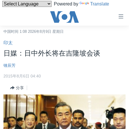
Powered by
Translate
无
障
碍
中国时间 1:08 2026年8月9日 星期日
主页
链
印太
接
美国
日媒：日中外长将在吉隆坡会谈
跳
中国
转
锺辰芳
台湾
到
2015年8月6日 04:40
内
港澳
容
分享
国际
跳
转
分类新闻
最新国际新闻
到
美中关系
印太
经济·金融·贸易
导
航
热点专题
中东
人权·法律·宗教
跳