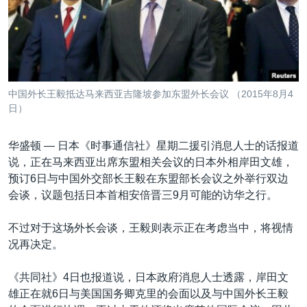
VOA视频
欧洲
科教·文娱·体健
白宫要闻
转
到
VOA今日焦点
非洲
军事
国会报道
检
中文广播
美洲
劳工
美中关系
索
全球议题
环境
美国建国250周年
关注我们
中国外长王毅抵达马来西亚吉隆坡参加东盟外长会议 （2015年8月4
埃博拉疫情
日）
美国之音专访
华盛顿 —
日本《时事通信社》星期二援引消息人士的话报道
重要讲话与声明
说，正在马来西亚出席东盟相关会议的日本外相岸田文雄，
台海两岸关系
预订6日与中国外交部长王毅在东盟部长会议之外举行双边
其他语言网站
会谈，议题包括日本首相安倍晋三9月可能的访华之行。
南中国海争端
关注西藏
不过对于这场外长会谈，王毅则表示正在考虑当中，将视情
况再决定。
关注新疆
GEN Z 看美国
《共同社》4日也报道说，日本政府消息人士透露，岸田文
雄正在就6日与美国国务卿克里的会面以及与中国外长王毅