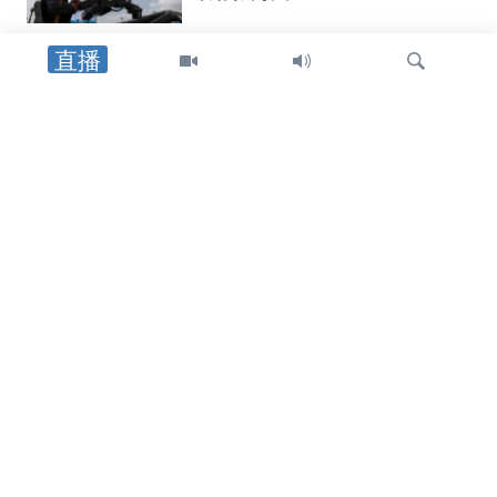
直播
中东
以军士兵遇袭身亡后，以色列对黎巴嫩
南部发动空袭，罗马谈判期间停火局势
趋紧
检
中东
索
特朗普总统：在霍尔木兹海峡谈判继续
之际，他更倾向于达成和平协议而非军
事行动
中东
美英最高外交官强调霍尔木兹海峡安全
通行与伊朗无核化的重要性
关注我们