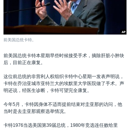
VOA视频
欧洲
科教·文娱·体健
白宫要闻
转
到
VOA今日焦点
非洲
军事
国会报道
检
中文广播
美洲
劳工
美中关系
索
全球议题
环境
美国建国250周年
关注我们
前美国总统卡特。
埃博拉疫情
美国之音专访
前美国总统卡特本星期早些时候接受手术，摘除肝脏小肿块
后，目前正在康复。
重要讲话与声明
台海两岸关系
这位前总统的非营利人权组织卡特中心星期一发表声明说，
其他语言网站
卡特在乔治亚城市亚特兰大的埃默里大学医院做了手术。声
南中国海争端
明还说，经医生诊断，卡特可望完全康复。
关注西藏
今年5月，卡特因身体不适而提前结束对圭亚那的访问，他
关注新疆
当时是去圭亚那观察选举情况。
GEN Z 看美国
卡特1976当选美国第39届总统，1980年竞选连任败给里