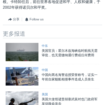
根。卡特卸任后，前往世界各地促进和平、人权和健康，于
2002年获得诺贝尔和平奖。
分享
Follow us
更多报道
中东
美国官员：霍尔木兹海峡临时航线无需
审批，也无需缴纳通行费或任何费用
中国
中国向两名海警追授荣誉称号，证实一
年前自家舰船相撞事件造成人员丧生
美国
美国大使馆谴责胡塞武装对也门政府军
发动致命攻击