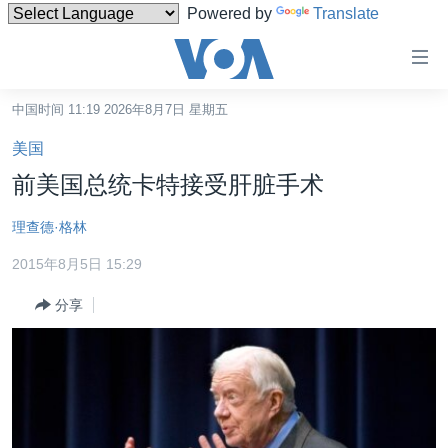
Powered by
Translate
无
障
碍
中国时间 11:19 2026年8月7日 星期五
主页
链
美国
接
美国
前美国总统卡特接受肝脏手术
跳
中国
转
理查德·格林
台湾
到
2015年8月5日 15:29
内
港澳
容
分享
国际
跳
转
分类新闻
最新国际新闻
到
美中关系
印太
经济·金融·贸易
导
航
热点专题
中东
人权·法律·宗教
跳