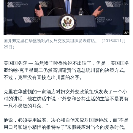
VOA视频
欧洲
科教·文娱·体健
白宫要闻
转
到
VOA今日焦点
非洲
军事
国会报道
检
中文广播
美洲
劳工
美中关系
索
全球议题
环境
美国建国250周年
关注我们
国务卿克里在华盛顿对妇女外交政策组织发表讲话。（2016年11月
埃博拉疫情
29日）
美国之音专访
美国国务院 —
虽然嗓子哑得快说不出话了，但是，美国国务
重要讲话与声明
卿约翰·克里星期二仍然高调谴责当选总统川普的决策方式。
台海两岸关系
不过，克里没有直接点出川普的名字。
其他语言网站
南中国海争端
克里在华盛顿的一家酒店对妇女外交政策组织发表了一个小
关注西藏
时的讲话。他在讲话中说：“外交和公共生活的主旨不是要有
一只不灵敏的耳朵。”
关注新疆
GEN Z 看美国
他说，必须要用诚实、决心和自信来应对国际挑战，而“不是
用口号和短小精悍的推特帖子”来假装应对当今的复杂时代。