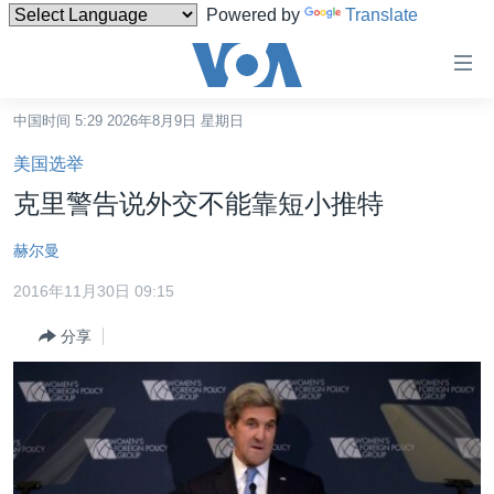
Powered by
Translate
无
障
碍
中国时间 5:29 2026年8月9日 星期日
主页
链
美国选举
接
美国
克里警告说外交不能靠短小推特
跳
中国
转
赫尔曼
台湾
到
2016年11月30日 09:15
内
港澳
容
分享
国际
跳
转
分类新闻
最新国际新闻
到
美中关系
印太
经济·金融·贸易
导
航
热点专题
中东
人权·法律·宗教
跳