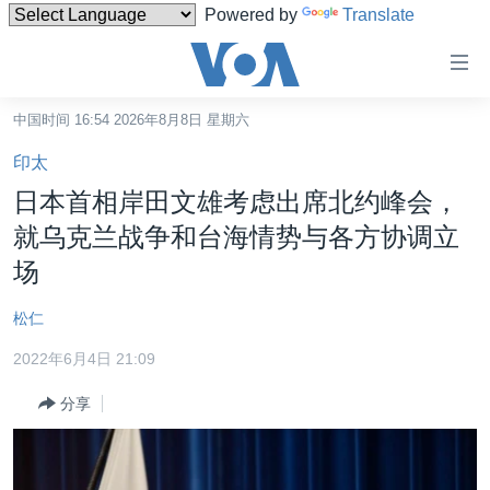
Powered by
Translate
无
障
碍
中国时间 16:54 2026年8月8日 星期六
主页
链
印太
接
美国
日本首相岸田文雄考虑出席北约峰会，
跳
中国
就乌克兰战争和台海情势与各方协调立
转
台湾
场
到
内
港澳
松仁
容
国际
跳
2022年6月4日 21:09
转
分类新闻
最新国际新闻
到
分享
美中关系
印太
经济·金融·贸易
导
航
热点专题
中东
人权·法律·宗教
跳