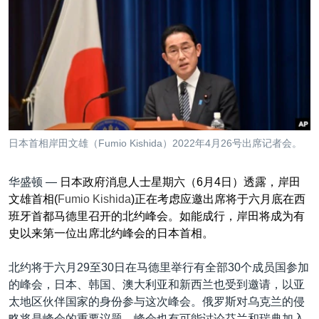
VOA视频
欧洲
科教·文娱·体健
白宫要闻
转
到
VOA今日焦点
非洲
军事
国会报道
检
中文广播
美洲
劳工
美中关系
索
全球议题
环境
美国建国250周年
关注我们
埃博拉疫情
美国之音专访
日本首相岸田文雄（Fumio Kishida）2022年4月26号出席记者会。
重要讲话与声明
华盛顿 —
日本政府消息人士星期六（
6
月
4
日）透露，岸田
台海两岸关系
其他语言网站
文雄首相
(
Fumio Kishida
)
正在考虑应邀出席将于六月底在西
南中国海争端
班牙首都马德里召开的北约峰会。如能成行，岸田将成为有
史以来第一位出席北约峰会的日本首相。
关注西藏
关注新疆
北约将于六月29至30日在马德里举行有全部30个成员国参加
的峰会，日本、韩国、澳大利亚和新西兰也受到邀请，以亚
GEN Z 看美国
太地区伙伴国家的身份参与这次峰会。俄罗斯对乌克兰的侵
略将是峰会的重要议题，峰会也有可能讨论芬兰和瑞典加入