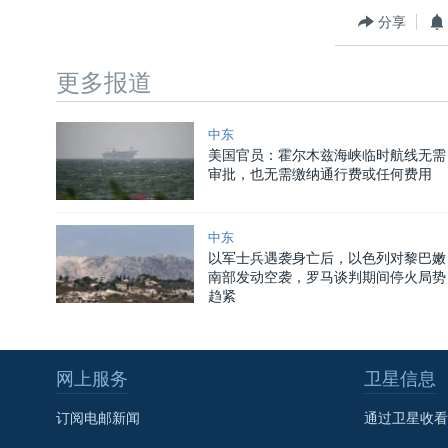
分享
更多报道
中东
美国官员：霍尔木兹海峡临时航线无需
审批，也无需缴纳通行费或任何费用
中东
以军士兵遇袭身亡后，以色列对黎巴嫩
南部发动空袭，罗马谈判期间停火局势
趋紧
网上服务
卫星信息
订阅电邮新闻
通过卫星收看