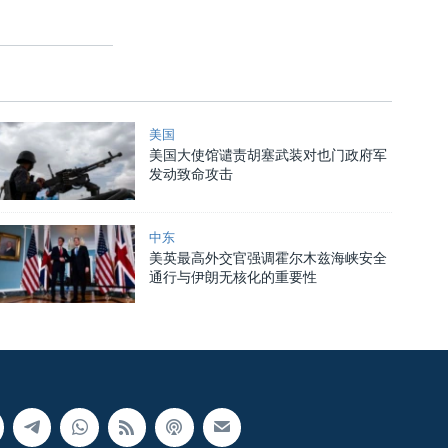
美国
美国大使馆谴责胡塞武装对也门政府军
发动致命攻击
中东
美英最高外交官强调霍尔木兹海峡安全
通行与伊朗无核化的重要性