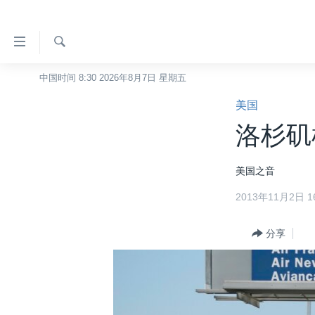
无
障
碍
检
中国时间 8:30 2026年8月7日 星期五
主页
索
链
美国
美国
接
洛杉矶
中国
跳
转
台湾
美国之音
到
港澳
内
2013年11月2日 16
容
国际
跳
分类新闻
分享
最新国际新闻
转
到
美中关系
印太
经济·金融·贸易
导
热点专题
中东
人权·法律·宗教
航
跳
VOA视频
欧洲
科教·文娱·体健
白宫要闻