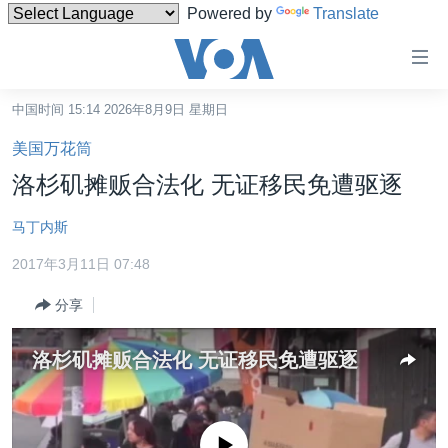
Powered by
Translate
无
障
碍
中国时间 15:14 2026年8月9日 星期日
主页
链
美国万花筒
接
美国
洛杉矶摊贩合法化 无证移民免遭驱逐
跳
中国
转
马丁内斯
台湾
到
2017年3月11日 07:48
内
港澳
容
分享
国际
跳
转
分类新闻
最新国际新闻
洛杉矶摊贩合法化 无证移民免遭驱逐
到
美中关系
印太
经济·金融·贸易
导
航
热点专题
中东
人权·法律·宗教
跳
没有媒体可用资源