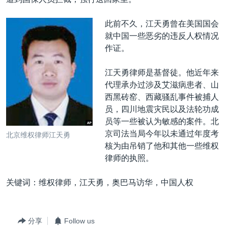
VOA视频
欧洲
科教·文娱·体健
白宫要闻
转
到
VOA今日焦点
非洲
军事
国会报道
此前不久，江天勇曾在美国国会
检
就中国一些恶劣的违反人权情况
中文广播
美洲
劳工
美中关系
索
作证。
全球议题
环境
美国建国250周年
关注我们
江天勇律师是基督徒。他近年来
埃博拉疫情
代理承办过涉及艾滋病患者、山
美国之音专访
西黑砖窑、西藏骚乱事件被捕人
员，四川地震灾民以及法轮功成
重要讲话与声明
员等一些被认为敏感的案件。北
台海两岸关系
京司法当局今年以未通过年度考
北京维权律师江天勇
其他语言网站
核为由吊销了他和其他一些维权
南中国海争端
律师的执照。
关注西藏
关键词：维权律师，江天勇，奥巴马访华，中国人权
关注新疆
GEN Z 看美国
分享
Follow us