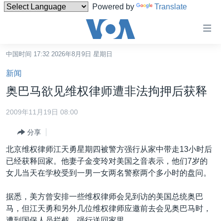
Powered by
Translate
无
障
碍
中国时间 17:32 2026年8月9日 星期日
主页
链
新闻
接
美国
奥巴马欲见维权律师遭非法拘押后获释
跳
中国
转
2009年11月19日 08:00
台湾
到
分享
内
港澳
容
北京维权律师江天勇星期四被警方强行从家中带走13小时后
国际
跳
已经获释回家。他妻子金变玲对美国之音表示，他们7岁的
转
分类新闻
最新国际新闻
女儿当天在学校受到一男一女两名警察两个多小时的盘问。
到
美中关系
印太
经济·金融·贸易
导
据悉，美方曾安排一些维权律师会见到访的美国总统奥巴
航
热点专题
中东
人权·法律·宗教
马，但江天勇和另外几位维权律师应邀前去会见奥巴马时，
跳
遭到国保人员拦截，强行送回家里。