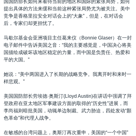
国国防部长如何来看待当前的地区和国际的紧张局势，如何
提出具体的方法来缓和当前这种紧张局势尤为被关注。美中
竞争是香格里拉安全对话会上的“大象”，但是，在对话会
后，专家们却更担忧了。
马歇尔基金会亚洲项目主任葛来仪（Bonnie Glaser）在一封
电子邮件中告诉美国之音：“我的主要感觉是，中国决心将美
国描绘成破坏该地区稳定的力量，而中国是负责任、热爱和
平的大国。”
她说：“美中两国进入了长期的战略竞争。我离开时和来时一
样悲观。”
美国国防部长劳埃德·奥斯汀(Lloyd Austin)在讲话中强调了拜
登政府在亚太地区军事建设方面的取得的“历史性”进展，而
李尚福则暗批美国，动辄单边制裁、武力胁迫，四处发动“顏
色革命”和代理人战争。
在敏感的台湾问题上，奥斯汀再次重申，美国的“一个中国”