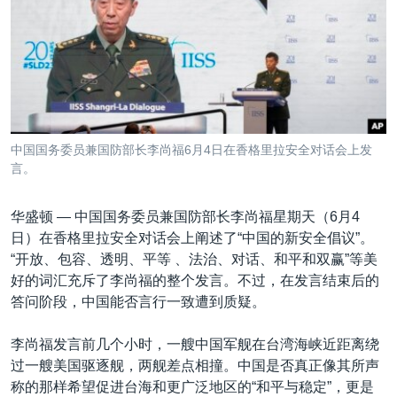
VOA视频
欧洲
科教·文娱·体健
白宫要闻
转
到
VOA今日焦点
非洲
军事
国会报道
检
中文广播
美洲
劳工
美中关系
索
全球议题
环境
美国建国250周年
关注我们
埃博拉疫情
中国国务委员兼国防部长李尚福6月4日在香格里拉安全对话会上发
美国之音专访
言。
重要讲话与声明
华盛顿 —
中国国务委员兼国防部长李尚福星期天（6月4
台海两岸关系
日）在香格里拉安全对话会上阐述了“中国的新安全倡议”。
其他语言网站
“开放、包容、透明、平等 、法治、对话、和平和双赢”等美
南中国海争端
好的词汇充斥了李尚福的整个发言。不过，在发言结束后的
关注西藏
答问阶段，中国能否言行一致遭到质疑。
关注新疆
李尚福发言前几个小时，一艘中国军舰在台湾海峡近距离绕
GEN Z 看美国
过一艘美国驱逐舰，两舰差点相撞。中国是否真正像其所声
称的那样希望促进台海和更广泛地区的“和平与稳定”，更是