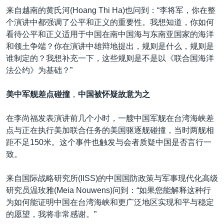
来自越南的黄氏河(Hoang Thi Ha)也问到：“李将军，你在整
个演讲中都强调了公平和正义的重要性。我想知道，你如何
看待公平和正义适用于中国在南中国海与东南亚国家的海洋
和领土争端？你在演讲中雄辩地提出，规则是什么，规则是
谁制定的？我想补充一下，这些规则是不是以《联合国海洋
法公约》为基础？”
美中军舰差点碰撞
，
中国被怀疑故意为之
在李尚福发表演讲前几个小时，一艘中国军舰在台湾海峡差
点与正在执行美加联合任务的美国驱逐舰碰撞，当时两舰相
距不足150米。这个事件也触发与会者质疑中国是否言行一
致。
来自国际战略研究所(IISS)的中国国防政策与军事现代化高级
研究员温玫雅(Meia Nouwens)问到：“如果您能解释这种行
为如何能证明中国在台湾海峡和更广泛地区实现和平与稳定
的愿望，我将非常感谢。”