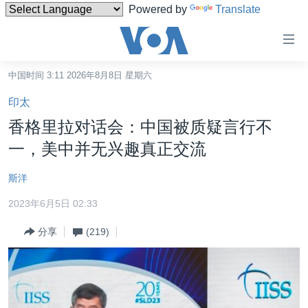
Powered by
Translate
无
障
碍
中国时间 3:11 2026年8月8日 星期六
主页
链
印太
接
美国
香格里拉对话会：中国被质疑言行不
跳
中国
一，美中并无兴趣真正交流
转
台湾
到
斯洋
内
港澳
容
2023年6月5日 02:33
国际
跳
分享
(219)
转
分类新闻
最新国际新闻
到
美中关系
印太
经济·金融·贸易
导
航
热点专题
中东
人权·法律·宗教
跳