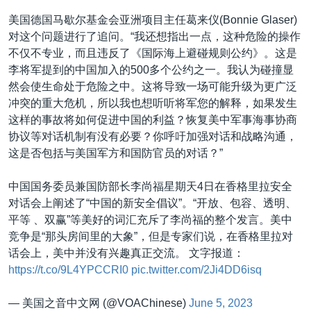
美国德国马歇尔基金会亚洲项目主任葛来仪(Bonnie Glaser)
对这个问题进行了追问。“我还想指出一点，这种危险的操作
不仅不专业，而且违反了《国际海上避碰规则公约》。这是
李将军提到的中国加入的500多个公约之一。我认为碰撞显
然会使生命处于危险之中。这将导致一场可能升级为更广泛
冲突的重大危机，所以我也想听听将军您的解释，如果发生
这样的事故将如何促进中国的利益？恢复美中军事海事协商
协议等对话机制有没有必要？你呼吁加强对话和战略沟通，
这是否包括与美国军方和国防官员的对话？”
中国国务委员兼国防部长李尚福星期天4日在香格里拉安全
对话会上阐述了“中国的新安全倡议”。“开放、包容、透明、
平等 、双赢”等美好的词汇充斥了李尚福的整个发言。美中
竞争是“那头房间里的大象”，但是专家们说，在香格里拉对
话会上，美中并没有兴趣真正交流。 文字报道：
https://t.co/9L4YPCCRI0
pic.twitter.com/2Ji4DD6isq
— 美国之音中文网 (@VOAChinese)
June 5, 2023