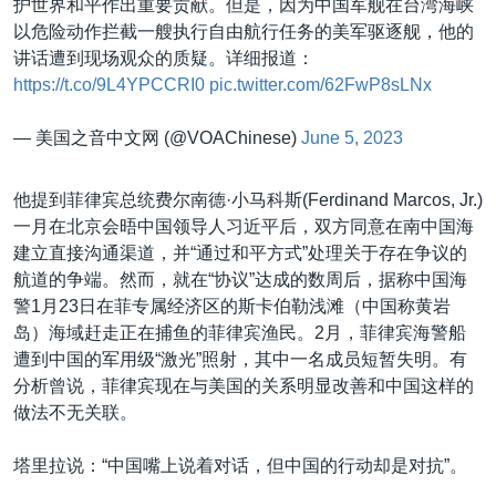
护世界和平作出重要贡献。但是，因为中国军舰在台湾海峡
以危险动作拦截一艘执行自由航行任务的美军驱逐舰，他的
讲话遭到现场观众的质疑。详细报道：
https://t.co/9L4YPCCRI0
pic.twitter.com/62FwP8sLNx
— 美国之音中文网 (@VOAChinese)
June 5, 2023
他提到菲律宾总统费尔南德·小马科斯(Ferdinand Marcos, Jr.)
一月在北京会晤中国领导人习近平后，双方同意在南中国海
建立直接沟通渠道，并“通过和平方式”处理关于存在争议的
航道的争端。然而，就在“协议”达成的数周后，据称中国海
警1月23日在菲专属经济区的斯卡伯勒浅滩（中国称黄岩
岛）海域赶走正在捕鱼的菲律宾渔民。2月，菲律宾海警船
遭到中国的军用级“激光”照射，其中一名成员短暂失明。有
分析曾说，菲律宾现在与美国的关系明显改善和中国这样的
做法不无关联。
塔里拉说：“中国嘴上说着对话，但中国的行动却是对抗”。