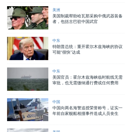
美洲
美国制裁帮助哈瓦那采购中俄武器装备
者，包括古巴驻中国武官
中东
特朗普总统：重开霍尔木兹海峡的协议
可能“很快”达成
中东
美国官员：霍尔木兹海峡临时航线无需
审批，也无需缴纳通行费或任何费用
中国
中国向两名海警追授荣誉称号，证实一
年前自家舰船相撞事件造成人员丧生