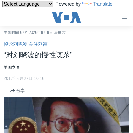
Powered by
Translate
无
障
碍
中国时间 6:04 2026年8月8日 星期六
主页
链
悼念刘晓波 关注刘霞
接
美国
“对刘晓波的慢性谋杀”
跳
中国
转
美国之音
台湾
到
2017年6月27日 10:16
内
港澳
容
分享
国际
跳
转
分类新闻
最新国际新闻
到
美中关系
印太
经济·金融·贸易
导
航
热点专题
中东
人权·法律·宗教
跳