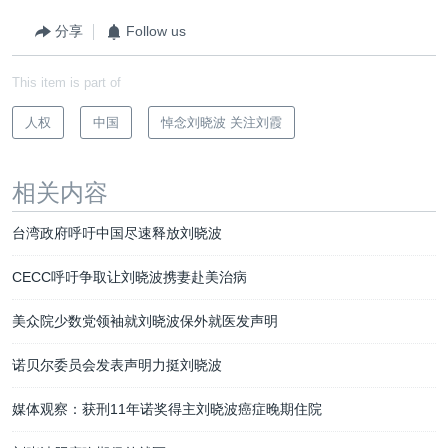
分享
Follow us
This item is part of
人权
中国
悼念刘晓波 关注刘霞
相关内容
台湾政府呼吁中国尽速释放刘晓波
CECC呼吁争取让刘晓波携妻赴美治病
美众院少数党领袖就刘晓波保外就医发声明
诺贝尔委员会发表声明力挺刘晓波
媒体观察：获刑11年诺奖得主刘晓波癌症晚期住院