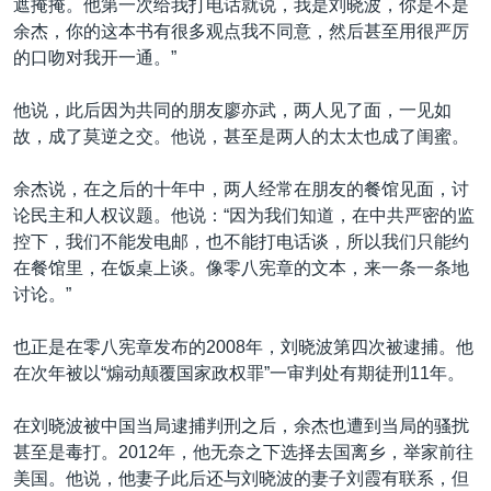
遮掩掩。他第一次给我打电话就说，我是刘晓波，你是不是
余杰，你的这本书有很多观点我不同意，然后甚至用很严厉
的口吻对我开一通。”
他说，此后因为共同的朋友廖亦武，两人见了面，一见如
故，成了莫逆之交。他说，甚至是两人的太太也成了闺蜜。
余杰说，在之后的十年中，两人经常在朋友的餐馆见面，讨
论民主和人权议题。他说：“因为我们知道，在中共严密的监
控下，我们不能发电邮，也不能打电话谈，所以我们只能约
在餐馆里，在饭桌上谈。像零八宪章的文本，来一条一条地
讨论。”
也正是在零八宪章发布的2008年，刘晓波第四次被逮捕。他
在次年被以“煽动颠覆国家政权罪”一审判处有期徒刑11年。
在刘晓波被中国当局逮捕判刑之后，余杰也遭到当局的骚扰
甚至是毒打。2012年，他无奈之下选择去国离乡，举家前往
美国。他说，他妻子此后还与刘晓波的妻子刘霞有联系，但