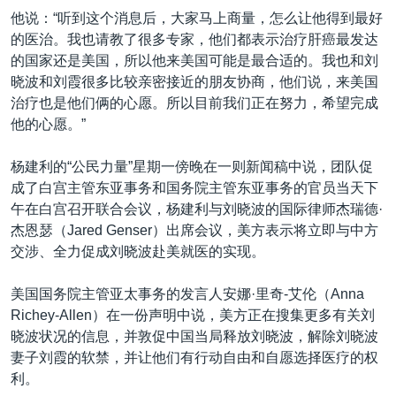
他说：“听到这个消息后，大家马上商量，怎么让他得到最好
的医治。我也请教了很多专家，他们都表示治疗肝癌最发达
的国家还是美国，所以他来美国可能是最合适的。我也和刘
晓波和刘霞很多比较亲密接近的朋友协商，他们说，来美国
治疗也是他们俩的心愿。所以目前我们正在努力，希望完成
他的心愿。”
杨建利的“公民力量”星期一傍晚在一则新闻稿中说，团队促
成了白宫主管东亚事务和国务院主管东亚事务的官员当天下
午在白宫召开联合会议，杨建利与刘晓波的国际律师杰瑞德·
杰恩瑟（Jared Genser）出席会议，美方表示将立即与中方
交涉、全力促成刘晓波赴美就医的实现。
美国国务院主管亚太事务的发言人安娜·里奇-艾伦（Anna
Richey-Allen）在一份声明中说，美方正在搜集更多有关刘
晓波状况的信息，并敦促中国当局释放刘晓波，解除刘晓波
妻子刘霞的软禁，并让他们有行动自由和自愿选择医疗的权
利。