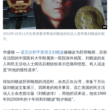
VOA视频
欧洲
科教·文娱·体健
白宫要闻
转
到
VOA今日焦点
非洲
军事
国会报道
检
中文广播
美洲
劳工
美中关系
索
全球议题
环境
美国建国250周年
关注我们
2010年10月11月在香港要求释放刘晓波的抗议人群举着刘晓波的相
埃博拉疫情
片。
美国之音专访
华盛顿 —
诺贝尔和平奖得主刘晓波
被确诊为肝癌晚期，目前
重要讲话与声明
在沈阳的中国医科大学附属第一医院保外就医。刘晓波的友
台海两岸关系
人和民主活动人士闻讯后都纷纷表示悲痛和愤怒。有人说这
其他语言网站
是“对他的慢性谋杀”。
南中国海争端
关注西藏
得知刘晓波肝癌晚期的消息时，余杰正在台湾，准备下月出
版刘晓波文集第三、四两卷的相关事宜。流亡美国的民主活
关注新疆
动人士余杰曾出版《刘晓波传》，用他的话来说，他在1999
GEN Z 看美国
年到2008年的十年间和刘晓波“朝夕相处”。